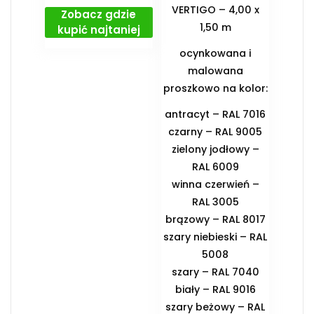
VERTIGO – 4,00 x
Zobacz gdzie
1,50 m
kupić najtaniej
ocynkowana i
malowana
proszkowo na kolor:
antracyt – RAL 7016
czarny – RAL 9005
zielony jodłowy –
RAL 6009
winna czerwień –
RAL 3005
brązowy – RAL 8017
szary niebieski – RAL
5008
szary – RAL 7040
biały – RAL 9016
szary beżowy – RAL