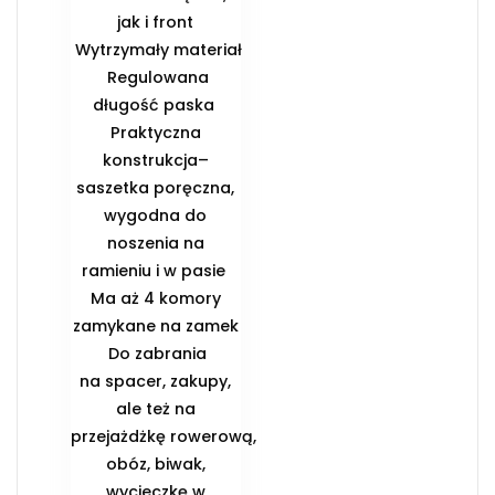
jak i front
️ Wytrzymały materiał
️ Regulowana
długość paska ️
Praktyczna
konstrukcja–
saszetka poręczna,
wygodna do
noszenia na
ramieniu i w pasie ️
Ma aż 4 komory
zamykane na zamek
️ Do zabrania
na spacer, zakupy,
ale też na
przejażdżkę rowerową,
obóz, biwak,
wycieczkę w