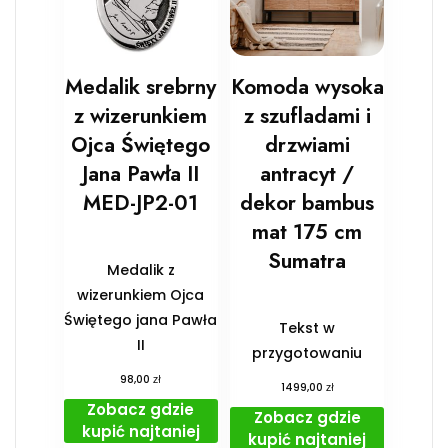
Medalik srebrny
Komoda wysoka
z wizerunkiem
z szufladami i
Ojca Świętego
drzwiami
Jana Pawła II
antracyt /
MED-JP2-01
dekor bambus
mat 175 cm
Sumatra
Medalik z
wizerunkiem Ojca
Świętego jana Pawła
Tekst w
II
przygotowaniu
zł
98,00
zł
1499,00
Zobacz gdzie
Zobacz gdzie
kupić najtaniej
kupić najtaniej