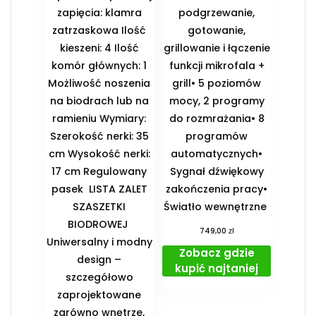
zapięcia: klamra
podgrzewanie,
zatrzaskowa Ilość
gotowanie,
kieszeni: 4 Ilość
grillowanie i łączenie
komór głównych: 1
funkcji mikrofala +
Możliwość noszenia
grill• 5 poziomów
na biodrach lub na
mocy, 2 programy
ramieniu Wymiary:
do rozmrażania• 8
Szerokość nerki: 35
programów
cm Wysokość nerki:
automatycznych•
17 cm Regulowany
Sygnał dźwiękowy
pasek ️ LISTA ZALET
zakończenia pracy•
SZASZETKI
Światło wewnętrzne
BIODROWEJ ️
zł
749,00
Uniwersalny i modny
Zobacz gdzie
design –
kupić najtaniej
szczegółowo
zaprojektowane
zarówno wnętrze,