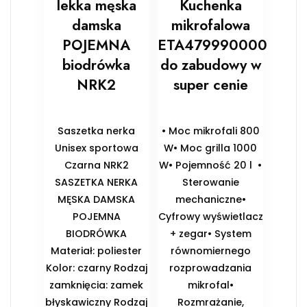
lekka męska
Kuchenka
damska
mikrofalowa
POJEMNA
ETA479990000
biodrówka
do zabudowy w
NRK2
super cenie
Saszetka nerka
• Moc mikrofali 800
Unisex sportowa
W• Moc grilla 1000
Czarna NRK2
W• Pojemność 20 l •
SASZETKA NERKA
Sterowanie
MĘSKA DAMSKA
mechaniczne•
POJEMNA
Cyfrowy wyświetlacz
BIODRÓWKA
+ zegar• System
Materiał: poliester
równomiernego
Kolor: czarny Rodzaj
rozprowadzania
zamknięcia: zamek
mikrofal•
błyskawiczny Rodzaj
Rozmrażanie,