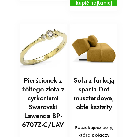
kupić najtaniej
Pierścionek z
Sofa z funkcją
żółtego złota z
spania Dot
cyrkoniami
musztardowa,
Swarovski
obłe kształty
Lawenda BP-
6707Z-C/LAV
Poszukujesz sofy,
która połączy