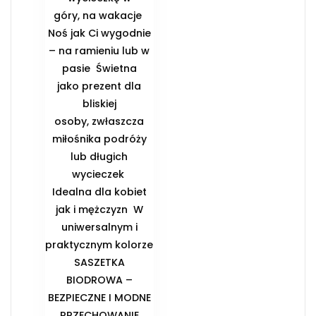
góry, na wakacje ️
Noś jak Ci wygodnie
– na ramieniu lub w
pasie ️ Świetna
jako prezent dla
bliskiej
osoby, zwłaszcza
miłośnika podróży
lub długich
wycieczek ️
Idealna dla kobiet
jak i mężczyzn ️ W
uniwersalnym i
praktycznym kolorze
️SASZETKA
BIODROWA –
BEZPIECZNE I MODNE
PRZECHOWANIE️