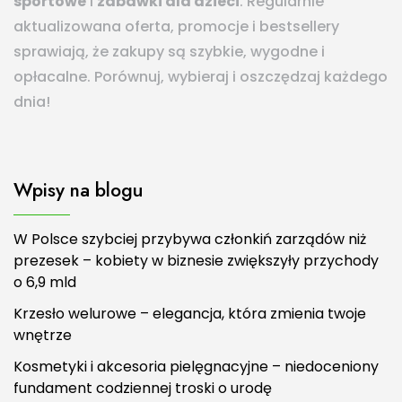
sportowe
i
zabawki dla dzieci
. Regularnie
aktualizowana oferta, promocje i bestsellery
sprawiają, że zakupy są szybkie, wygodne i
opłacalne. Porównuj, wybieraj i oszczędzaj każdego
dnia!
Wpisy na blogu
W Polsce szybciej przybywa członkiń zarządów niż
prezesek – kobiety w biznesie zwiększyły przychody
o 6,9 mld
Krzesło welurowe – elegancja, która zmienia twoje
wnętrze
Kosmetyki i akcesoria pielęgnacyjne – niedoceniony
fundament codziennej troski o urodę