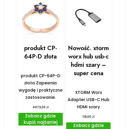
produkt CP-
Nowość. xtorm
64P-D złota
worx hub usb-c
hdmi szary –
super cena
produkt CP-64P-D
złota Zapewnia
wygodę i praktyczne
XTORM Worx
zastosowanie.
Adapter USB-C Hub
HDMI szary
zł
4973,00
Zobacz gdzie
zł
119,00
kupić najtaniej
Zobacz gdzie