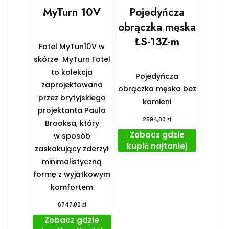
MyTurn 10V
Pojedyńcza
obrączka męska
ŁS-13Z-m
Fotel MyTun10V w
skórze MyTurn Fotel
to kolekcja
Pojedyńcza
zaprojektowana
obrączka męska bez
przez brytyjskiego
kamieni
projektanta Paula
zł
2594,00
Brooksa, który
Zobacz gdzie
w sposób
kupić najtaniej
zaskakujący zderzył
minimalistyczną
formę z wyjątkowym
komfortem
zł
6747,00
Zobacz gdzie