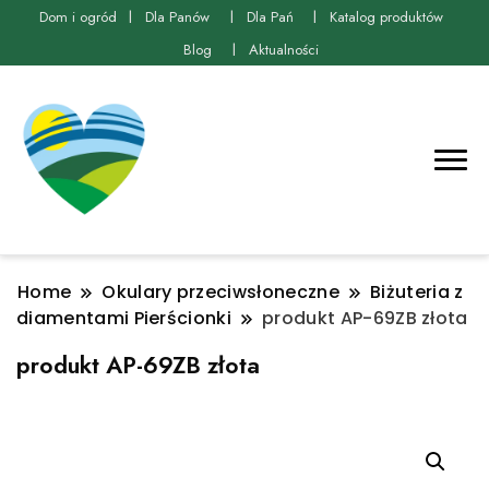
Dom i ogród
Dla Panów
Dla Pań
Katalog produktów
Blog
Aktualności
Home
Okulary przeciwsłoneczne
Biżuteria z
diamentami Pierścionki
produkt AP-69ZB złota
produkt AP-69ZB złota