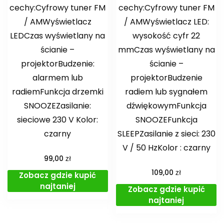
cechy:Cyfrowy tuner FM
cechy:Cyfrowy tuner FM
/ AMWyświetlacz
/ AMWyświetlacz LED:
LEDCzas wyświetlany na
wysokość cyfr 22
ścianie –
mmCzas wyświetlany na
projektorBudzenie:
ścianie –
alarmem lub
projektorBudzenie
radiemFunkcja drzemki
radiem lub sygnałem
SNOOZEZasilanie:
dźwiękowymFunkcja
sieciowe 230 V Kolor:
SNOOZEFunkcja
czarny
SLEEPZasilanie z sieci: 230
V / 50 HzKolor : czarny
zł
99,00
zł
109,00
Zobacz gdzie kupić
najtaniej
Zobacz gdzie kupić
najtaniej