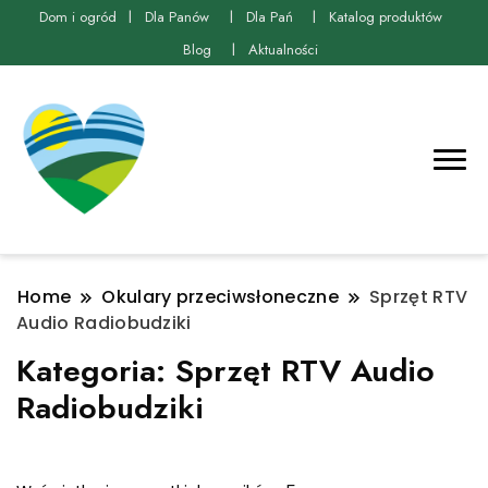
Dom i ogród
Dla Panów
Dla Pań
Katalog produktów
Blog
Aktualności
Home
Okulary przeciwsłoneczne
Sprzęt RTV
Audio Radiobudziki
Kategoria:
Sprzęt RTV Audio
Radiobudziki