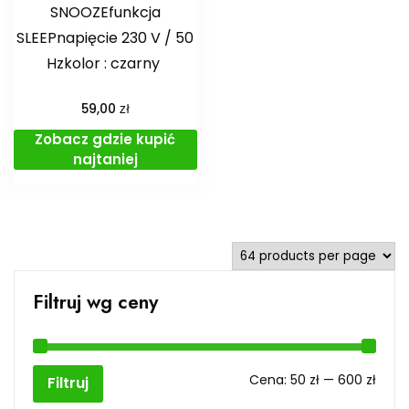
SNOOZEfunkcja
SLEEPnapięcie 230 V / 50
Hzkolor : czarny
zł
59,00
Zobacz gdzie kupić
najtaniej
Filtruj wg ceny
Cen
Cen
Cena:
50 zł
—
600 zł
Filtruj
min
max