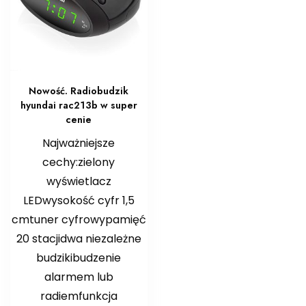
Nowość. Radiobudzik
hyundai rac213b w super
cenie
Najważniejsze
cechy:zielony
wyświetlacz
LEDwysokość cyfr 1,5
cmtuner cyfrowypamięć
20 stacjidwa niezależne
budzikibudzenie
alarmem lub
radiemfunkcja