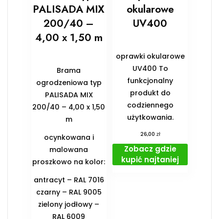
PALISADA MIX
okularowe
200/40 –
UV400
4,00 x 1,50 m
oprawki okularowe
UV400 To
Brama
funkcjonalny
ogrodzeniowa typ
produkt do
PALISADA MIX
codziennego
200/40 – 4,00 x 1,50
użytkowania.
m
zł
26,00
ocynkowana i
Zobacz gdzie
malowana
kupić najtaniej
proszkowo na kolor:
antracyt – RAL 7016
czarny – RAL 9005
zielony jodłowy –
RAL 6009