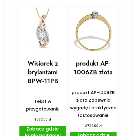
Wisiorek z
produkt AP-
brylantami
1006ZB złota
BPW-11PB
produkt AP-1006ZB
złota Zapewnia
Tekst w
wygodę i praktyczne
przygotowaniu
zastosowanie.
zł
9362,00
zł
2729,00
Zobacz gdzie
Zobacz gdzie
kupić najtaniej