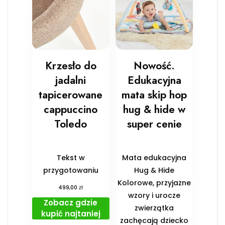
Krzesło do
Nowość.
jadalni
Edukacyjna
tapicerowane
mata skip hop
cappuccino
hug & hide w
Toledo
super cenie
Tekst w
Mata edukacyjna
przygotowaniu
Hug & Hide
Kolorowe, przyjazne
zł
499,00
wzory i urocze
Zobacz gdzie
zwierzątka
kupić najtaniej
zachęcają dziecko