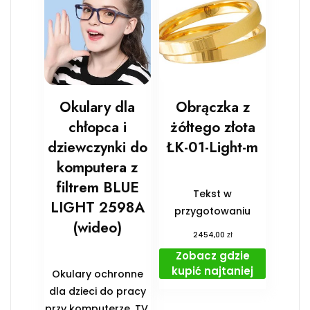
Okulary dla
Obrączka z
chłopca i
żółtego złota
dziewczynki do
ŁK-01-Light-m
komputera z
filtrem BLUE
Tekst w
LIGHT 2598A
przygotowaniu
(wideo)
zł
2454,00
Zobacz gdzie
kupić najtaniej
Okulary ochronne
dla dzieci do pracy
przy komputerze, TV,