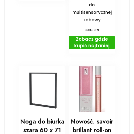
do
multisensorycznej
zabawy
zł
399,00
Zobacz gdzie
kupić najtaniej
Noga do biurka
Nowość. savoir
szara 60 x 71
brillant roll-on