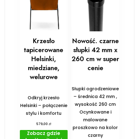
Krzesło
Nowość. czarne
tapicerowane
słupki 42 mm x
Helsinki,
260 cm w super
miedziane,
cenie
welurowe
Słupki ogrodzeniowe
– średnica 42 mm ,
Odkryj krzesło
wysokość 260 cm
Helsinki – połączenie
Ocynkowane i
stylu i komfortu
malowane
zł
579,00
proszkowo na kolor
Zobacz gdzie
czarny