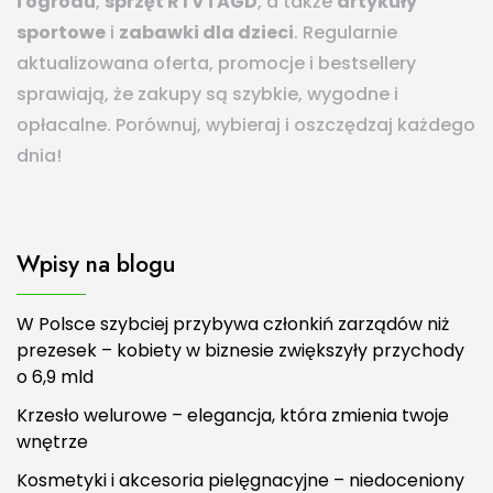
i ogrodu
,
sprzęt RTV i AGD
, a także
artykuły
sportowe
i
zabawki dla dzieci
. Regularnie
aktualizowana oferta, promocje i bestsellery
sprawiają, że zakupy są szybkie, wygodne i
opłacalne. Porównuj, wybieraj i oszczędzaj każdego
dnia!
Wpisy na blogu
W Polsce szybciej przybywa członkiń zarządów niż
prezesek – kobiety w biznesie zwiększyły przychody
o 6,9 mld
Krzesło welurowe – elegancja, która zmienia twoje
wnętrze
Kosmetyki i akcesoria pielęgnacyjne – niedoceniony