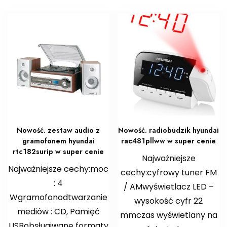
Nowość. zestaw audio z
Nowość. radiobudzik hyundai
gramofonem hyundai
rac481pllww w super cenie
rtc182surip w super cenie
Najważniejsze
Najważniejsze cechy:moc
cechy:cyfrowy tuner FM
: 4
/ AMwyświetlacz LED –
Wgramofonodtwarzanie
wysokość cyfr 22
mediów : CD, Pamięć
mmczas wyświetlany na
USBobsługiwane formaty