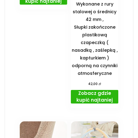
kupić najtaniej
Wykonane z rury
stalowej o średnicy
42 mm ,
Słupki zakończone
plastikową
czapeczką (
nasadką , zaślepką ,
kapturkiem )
odporną na czynniki
atmosferyczne
zł
42,00
Zobacz gdzie
kupić najtaniej