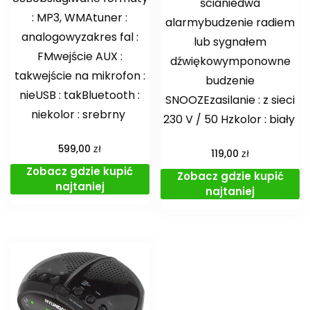
ścianiedwa
: MP3, WMAtuner :
alarmybudzenie radiem
analogowyzakres fal :
lub sygnałem
FMwejście AUX :
dźwiękowymponowne
takwejście na mikrofon :
budzenie
nieUSB : takBluetooth :
SNOOZEzasilanie : z sieci
niekolor : srebrny
230 V / 50 Hzkolor : biały
zł
599,00
zł
119,00
Zobacz gdzie kupić
Zobacz gdzie kupić
najtaniej
najtaniej