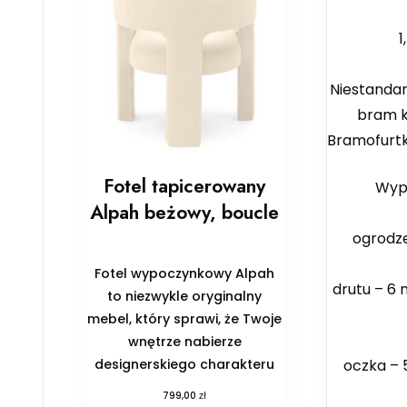
wyso
1
Niestanda
bram k
Bramofurt
Fotel tapicerowany
Wype
Alpah beżowy, boucle
pa
ogrodz
gr
Fotel wypoczynkowy Alpah
drutu – 6
to niezwykle oryginalny
mebel, który sprawi, że Twoje
ro
wnętrze nabierze
designerskiego charakteru
oczka – 
b
zł
799,00