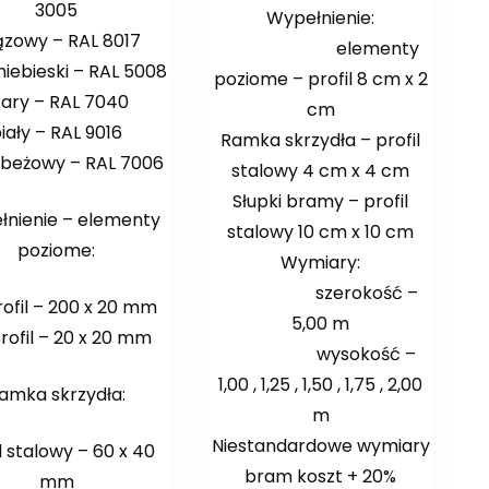
3005
Wypełnienie:
ązowy – RAL 8017
elementy
niebieski – RAL 5008
poziome – profil 8 cm x 2
zary – RAL 7040
cm
iały – RAL 9016
Ramka skrzydła – profil
 beżowy – RAL 7006
stalowy 4 cm x 4 cm
Słupki bramy – profil
nienie – elementy
stalowy 10 cm x 10 cm
poziome:
Wymiary:
szerokość –
rofil – 200 x 20 mm
5,00 m
profil – 20 x 20 mm
wysokość –
1,00 , 1,25 , 1,50 , 1,75 , 2,00
amka skrzydła:
m
Niestandardowe wymiary
l stalowy – 60 x 40
bram koszt + 20%
mm