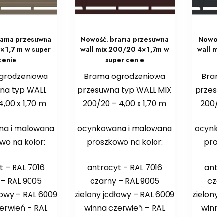
rama przesuwna
Nowość. brama przesuwna
Nowo
 4×1,7 m w super
wall mix 200/20 4×1,7m w
wall 
cenie
super cenie
grodzeniowa
Brama ogrodzeniowa
Bra
na typ WALL
przesuwna typ WALL MIX
przes
4,00 x 1,70 m
200/20 – 4,00 x 1,70 m
200/
na i malowana
ocynkowana i malowana
ocyn
wo na kolor:
proszkowo na kolor:
pro
t – RAL 7016
antracyt – RAL 7016
ant
 – RAL 9005
czarny – RAL 9005
cz
łowy – RAL 6009
zielony jodłowy – RAL 6009
zielon
erwień – RAL
winna czerwień – RAL
win