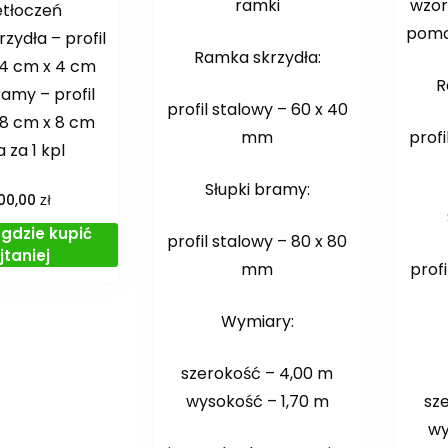
ramki
wzo
etłoczeń
pomo
zydła – profil
Ramka skrzydła:
 4 cm x 4 cm
R
ramy – profil
profil stalowy – 60 x 40
 8 cm x 8 cm
mm
profi
 za 1 kpl
Słupki bramy:
zł
00,00
gdzie kupić
profil stalowy – 80 x 80
jtaniej
mm
profi
Wymiary:
szerokość – 4,00 m
wysokość – 1,70 m
sz
wy