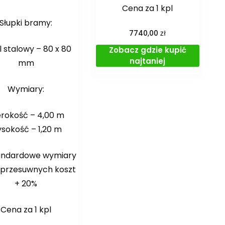
Cena za 1 kpl
Słupki bramy:
zł
7740,00
l stalowy – 80 x 80
Zobacz gdzie kupić
najtaniej
mm
Wymiary:
erokość – 4,00 m
sokość – 1,20 m
andardowe wymiary
przesuwnych koszt
+ 20%
Cena za 1 kpl