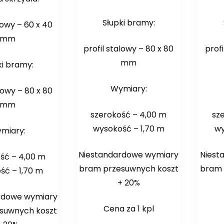
Słupki bramy:
lowy – 60 x 40
mm
profil stalowy – 80 x 80
profi
mm
ki bramy:
Wymiary:
lowy – 80 x 80
mm
szerokość – 4,00 m
sz
wysokość – 1,70 m
wy
miary:
Niestandardowe wymiary
Niest
ść – 4,00 m
bram przesuwnych koszt
bram 
ść – 1,70 m
+ 20%
rdowe wymiary
Cena za 1 kpl
suwnych koszt