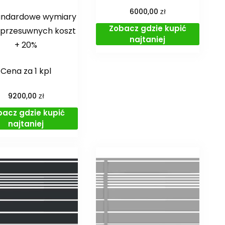
zł
6000,00
andardowe wymiary
Zobacz gdzie kupić
przesuwnych koszt
najtaniej
+ 20%
Cena za 1 kpl
zł
9200,00
bacz gdzie kupić
najtaniej