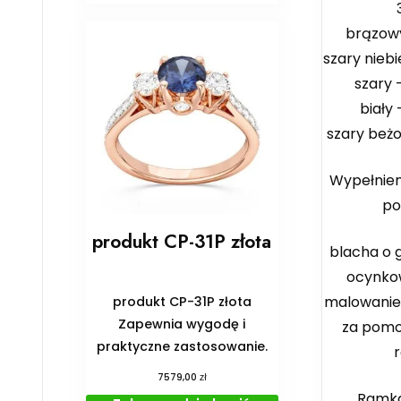
brązowy
szary niebi
szary 
biały 
szary beż
Wypełnien
po
produkt CP-31P złota
blacha o 
ocynko
malowani
produkt CP-31P złota
Zapewnia wygodę i
za pomo
praktyczne zastosowanie.
zł
7579,00
Ramka