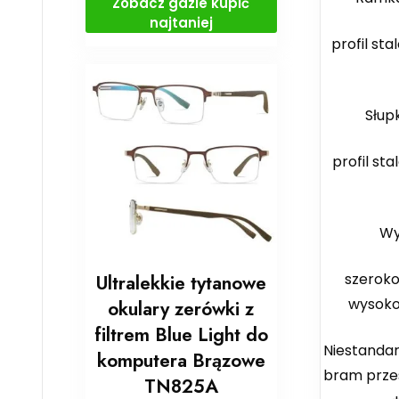
Zobacz gdzie kupić
najtaniej
profil sta
Słup
profil sta
Wy
szeroko
Ultralekkie tytanowe
wysoko
okulary zerówki z
filtrem Blue Light do
Niestanda
komputera Brązowe
bram prze
TN825A