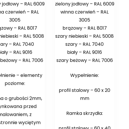
y jodłowy – RAL 6009
zielony jodłowy – RAL 6009
na czerwień – RAL
winna czerwień – RAL
3005
3005
ązowy – RAL 8017
brązowy – RAL 8017
niebieski – RAL 5008
szary niebieski – RAL 5008
zary – RAL 7040
szary – RAL 7040
iały – RAL 9016
biały – RAL 9016
 beżowy – RAL 7006
szary beżowy – RAL 7006
nienie – elementy
Wypełnienie:
poziome:
profil stalowy – 60 x 20
ha o grubości 2mm,
mm
ynkowana przed
Ramka skrzydła:
malowaniem, z
tronnie wyciętym
profil stalowy – 60 x 40