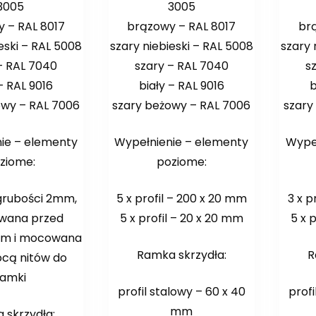
3005
3005
 – RAL 8017
brązowy – RAL 8017
br
eski – RAL 5008
szary niebieski – RAL 5008
szary 
– RAL 7040
szary – RAL 7040
s
– RAL 9016
biały – RAL 9016
b
owy – RAL 7006
szary beżowy – RAL 7006
szary
ie – elementy
Wypełnienie – elementy
Wypeł
ziome:
poziome:
grubości 2mm,
5 x profil – 200 x 20 mm
3 x p
wana przed
5 x profil – 20 x 20 mm
5 x 
em i mocowana
Ramka skrzydła:
R
cą nitów do
ramki
profil stalowy – 60 x 40
profi
mm
 skrzydła: