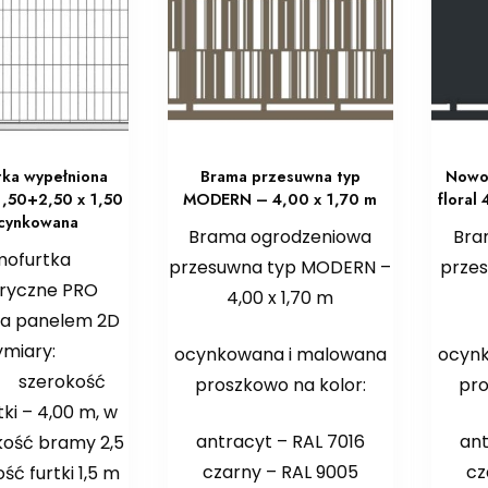
ka wypełniona
Brama przesuwna typ
Nowo
,50+2,50 x 1,50
MODERN – 4,00 x 1,70 m
floral
cynkowana
Brama ogrodzeniowa
Bra
mofurtka
przesuwna typ MODERN –
przes
ryczne PRO
4,00 x 1,70 m
na panelem 2D
miary:
ocynkowana i malowana
ocyn
rokość
proszkowo na kolor:
pro
ki – 4,00 m, w
antracyt – RAL 7016
ant
kość bramy 2,5
czarny – RAL 9005
cz
ść furtki 1,5 m