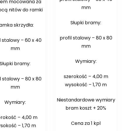
rem mocowana za
mm
cą nitów do ramki
Słupki bramy:
amka skrzydła:
profil stalowy – 80 x 80
l stalowy – 60 x 40
mm
mm
Wymiary:
Słupki bramy:
szerokość – 4,00 m
l stalowy – 80 x 80
wysokość – 1,70 m
mm
Niestandardowe wymiary
Wymiary:
bram koszt + 20%
erokość – 4,00 m
Cena za 1 kpl
sokość – 1,70 m