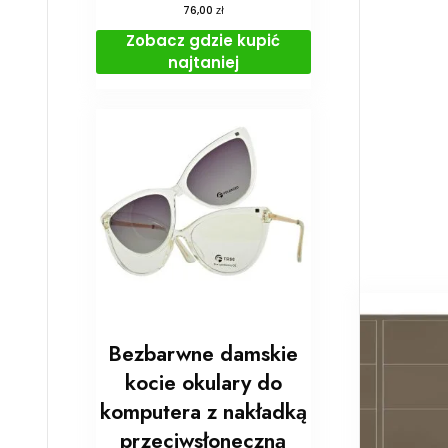
zł
76,00
Zobacz gdzie kupić
najtaniej
Bezbarwne damskie
kocie okulary do
komputera z nakładką
przeciwsłoneczną