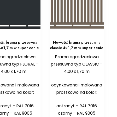
ść. brama przesuwna
Nowość: brama przesuwna
 4×1,7 m w super cenie
classic 4×1,7 m w super cenie
ma ogrodzeniowa
Brama ogrodzeniowa
uwna typ FLORAL –
przesuwna typ CLASSIC –
4,00 x 1,70 m
4,00 x 1,70 m
kowana i malowana
ocynkowana i malowana
szkowo na kolor:
proszkowo na kolor:
racyt – RAL 7016
antracyt – RAL 7016
arny – RAL 9005
czarny – RAL 9005