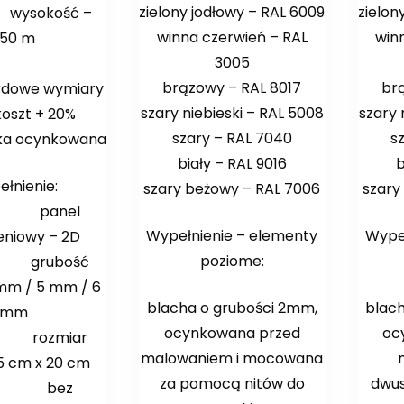
zielony jodłowy – RAL 6009
zielon
kość –
winna czerwień – RAL
win
,50 m
3005
brązowy – RAL 8017
br
rdowe wymiary
szary niebieski – RAL 5008
szary 
oszt + 20%
szary – RAL 7040
s
ka ocynkowana
biały – RAL 9016
b
łnienie:
szary beżowy – RAL 7006
szary
nel
Wypełnienie – elementy
Wypeł
eniowy – 2D
poziome:
ubość
 mm / 5 mm / 6
blacha o grubości 2mm,
blac
mm
ocynkowana przed
oc
zmiar
malowaniem i mocowana
5 cm x 20 cm
za pomocą nitów do
dwus
ez