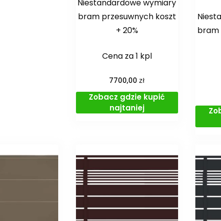
Niestandardowe wymiary
bram przesuwnych koszt
Niest
+ 20%
bram 
Cena za 1 kpl
zł
7700,00
Zobacz gdzie kupić
najtaniej
Zo