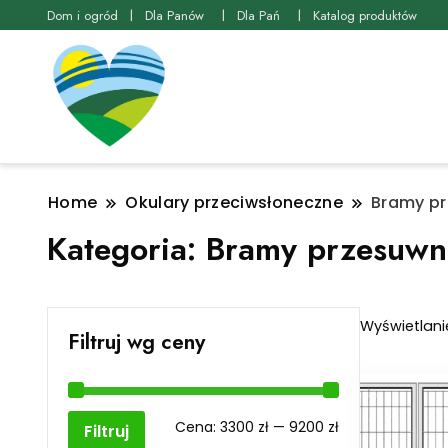
Dom i ogród
Dla Panów
Dla Pań
Katalog produktów
Home
Okulary przeciwsłoneczne
Bramy p
Kategoria:
Bramy przesuwn
Wyświetlani
Filtruj wg ceny
Cena
Cena
Cena:
3300 zł
—
9200 zł
Filtruj