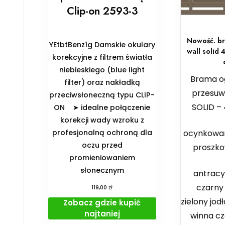
Clip-on 2593-3
Nowość. b
YEtbtBenz1g Damskie okulary
wall solid
korekcyjne z filtrem światła
niebieskiego (blue light
Brama o
filter) oraz nakładką
przesuw
przeciwsłoneczną typu CLIP-
SOLID – 
ON ➤ idealne połączenie
korekcji wady wzroku z
ocynkowa
profesjonalną ochroną dla
oczu przed
proszko
promieniowaniem
słonecznym
antracy
czarny
zł
119,00
zielony jod
Zobacz gdzie kupić
najtaniej
winna cz