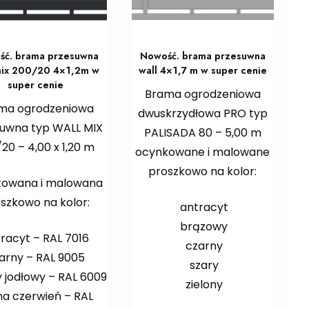
ść. brama przesuwna
Nowość. brama przesuwna
mix 200/20 4×1,2m w
wall 4×1,7 m w super cenie
super cenie
Brama ogrodzeniowa
ma ogrodzeniowa
dwuskrzydłowa PRO typ
uwna typ WALL MIX
PALISADA 80 – 5,00 m
20 – 4,00 x 1,20 m
ocynkowane i malowane
proszkowo na kolor:
kowana i malowana
szkowo na kolor:
antracyt
brązowy
racyt – RAL 7016
czarny
arny – RAL 9005
szary
y jodłowy – RAL 6009
zielony
na czerwień – RAL