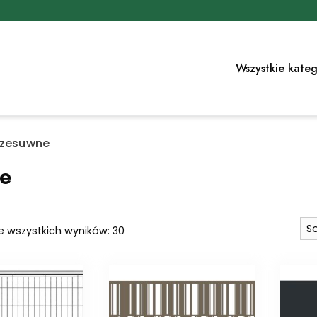
Wszystkie kateg
rzesuwne
e
Posortowane
e wszystkich wyników: 30
według
najnowszych