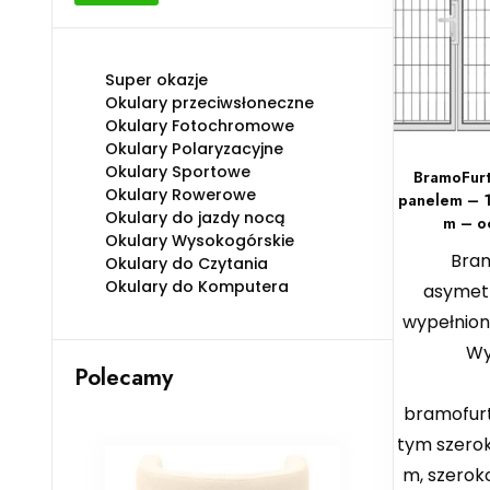
min
max
Super okazje
Okulary przeciwsłoneczne
Okulary Fotochromowe
Okulary Polaryzacyjne
Okulary Sportowe
BramoFurt
Okulary Rowerowe
panelem – 1
Okulary do jazdy nocą
m – o
Okulary Wysokogórskie
Bra
Okulary do Czytania
Okulary do Komputera
asymet
wypełnio
Wy
Polecamy
sze
bramofurt
tym szero
m, szeroko