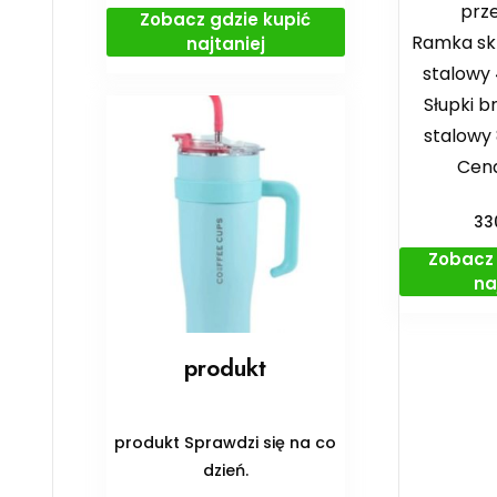
prz
Zobacz gdzie kupić
Ramka skr
najtaniej
stalowy
Słupki b
stalowy
Cena
33
Zobacz 
na
produkt
produkt Sprawdzi się na co
dzień.