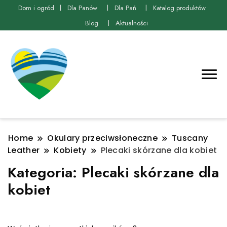
Dom i ogród
Dla Panów
Dla Pań
Katalog produktów
Blog
Aktualności
Home
Okulary przeciwsłoneczne
Tuscany
Leather
Kobiety
Plecaki skórzane dla kobiet
Kategoria:
Plecaki skórzane dla
kobiet