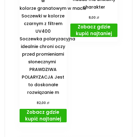
w
charakter
kolorze granatowym w macie
Soczewki w kolorze
zł
8,00
czarnym z filtrem
Zobacz gdzie
UV400
kupić najtaniej
Soczewka polaryzacyjna
idealnie chroni oczy
przed promieniami
słonecznymi
PRAWDZIWA
POLARYZACJA Jest
to doskonałe
rozwiązanie m
zł
82,00
Zobacz gdzie
kupić najtaniej