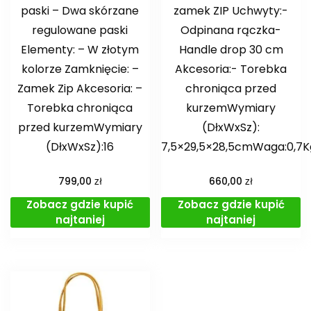
paski – Dwa skórzane
zamek ZIP Uchwyty:-
regulowane paski
Odpinana rączka-
Elementy: – W złotym
Handle drop 30 cm
kolorze Zamknięcie: –
Akcesoria:- Torebka
Zamek Zip Akcesoria: –
chroniąca przed
Torebka chroniąca
kurzemWymiary
przed kurzemWymiary
(DłxWxSz):
(DłxWxSz):16
7,5×29,5×28,5cmWaga:0,7K
zł
zł
799,00
660,00
Zobacz gdzie kupić
Zobacz gdzie kupić
najtaniej
najtaniej