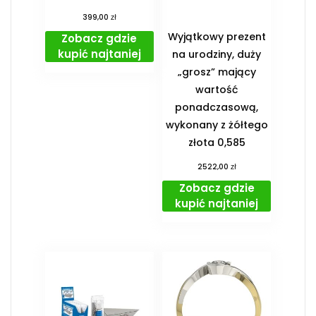
zł
399,00
Wyjątkowy prezent
Zobacz gdzie
kupić najtaniej
na urodziny, duży
„grosz” mający
wartość
ponadczasową,
wykonany z żółtego
złota 0,585
zł
2522,00
Zobacz gdzie
kupić najtaniej