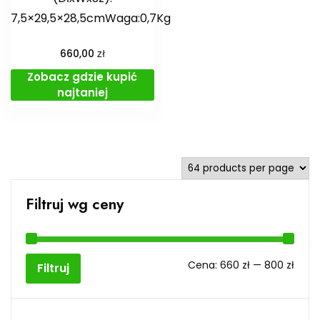
7,5×29,5×28,5cmWaga:0,7Kg
zł
660,00
Zobacz gdzie kupić
najtaniej
Filtruj wg ceny
Cen
Cen
Cena:
660 zł
—
800 zł
Filtruj
min
max