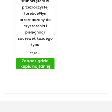
śrubokrętem w
przezroczystej
torebcePłyn
przeznaczony do
czyszczenia i
pielęgnacji
soczewek każdego
typu
zł
20,00
Zobacz gdzie
kupić najtaniej