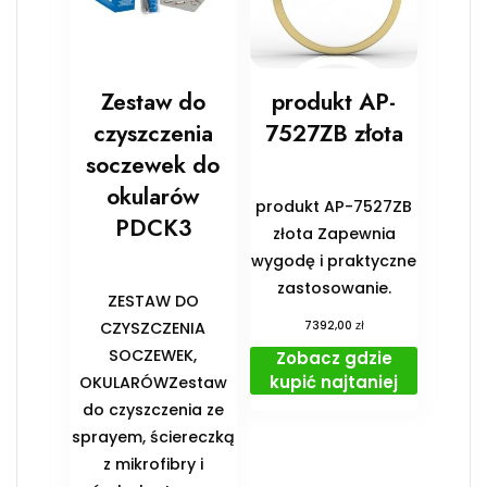
Zestaw do
produkt AP-
czyszczenia
7527ZB złota
soczewek do
okularów
produkt AP-7527ZB
PDCK3
złota Zapewnia
wygodę i praktyczne
zastosowanie.
ZESTAW DO
zł
CZYSZCZENIA
7392,00
SOCZEWEK,
Zobacz gdzie
kupić najtaniej
OKULARÓWZestaw
do czyszczenia ze
sprayem, ściereczką
z mikrofibry i