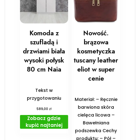
Komoda z
Nowość.
szufladą i
brązowa
drzwiami biała
kosmetyczka
wysoki połysk
tuscany leather
80 cm Naia
eliot w super
cenie
Tekst w
przygotowaniu
Materiał: – Ręcznie
barwiona skóra
zł
589,00
cielęca licowa –
Zobacz gdzie
Bawełniana
kupić najtaniej
podszewka Cechy
produktu: – Pół –