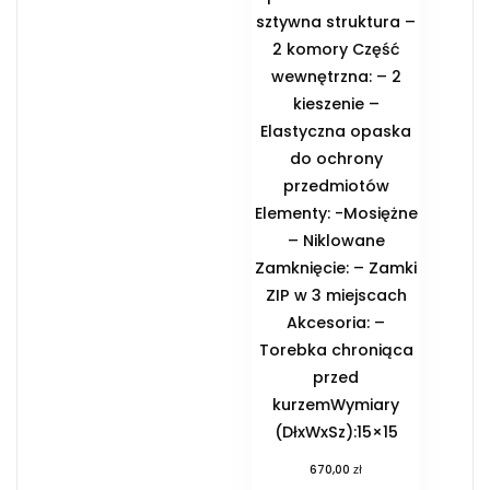
sztywna struktura –
2 komory Część
wewnętrzna: – 2
kieszenie –
Elastyczna opaska
do ochrony
przedmiotów
Elementy: -Mosiężne
– Niklowane
Zamknięcie: – Zamki
ZIP w 3 miejscach
Akcesoria: –
Torebka chroniąca
przed
kurzemWymiary
(DłxWxSz):15×15
zł
670,00