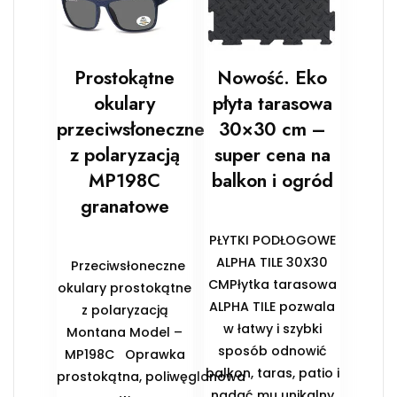
Prostokątne
Nowość. Eko
okulary
płyta tarasowa
przeciwsłoneczne
30×30 cm –
z polaryzacją
super cena na
MP198C
balkon i ogród
granatowe
PŁYTKI PODŁOGOWE
ALPHA TILE 30X30
Przeciwsłoneczne
CMPłytka tarasowa
okulary prostokątne
ALPHA TILE pozwala
z polaryzacją
w łatwy i szybki
Montana Model –
sposób odnowić
MP198C Oprawka
balkon, taras, patio i
prostokątna, poliwęglanowa
nadać mu unikalny