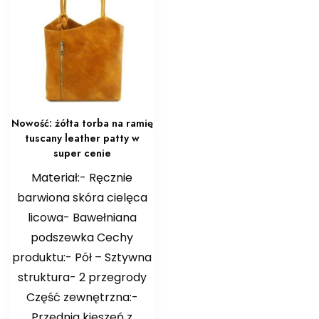
Nowość: żółta torba na ramię
tuscany leather patty w
super cenie
Materiał:- Ręcznie
barwiona skóra cielęca
licowa- Bawełniana
podszewka Cechy
produktu:- Pół – Sztywna
struktura- 2 przegrody
Część zewnętrzna:-
Przednia kieszeń z