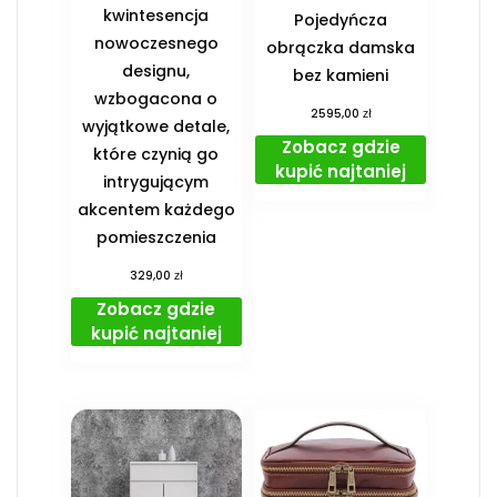
kwintesencja
Pojedyńcza
nowoczesnego
obrączka damska
designu,
bez kamieni
wzbogacona o
zł
2595,00
wyjątkowe detale,
Zobacz gdzie
które czynią go
kupić najtaniej
intrygującym
akcentem każdego
pomieszczenia
zł
329,00
Zobacz gdzie
kupić najtaniej