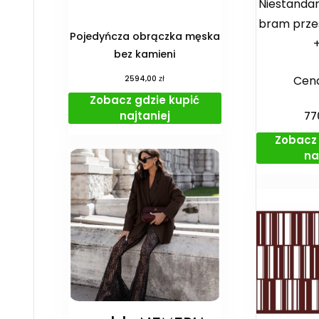
Niestanda
bram prze
Pojedyńcza obrączka męska
bez kamieni
zł
Cena
2594,00
Zobacz gdzie kupić
najtaniej
77
Zobacz 
na