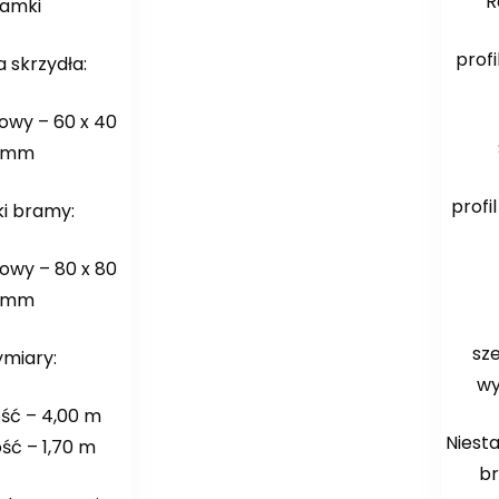
R
ramki
profi
 skrzydła:
lowy – 60 x 40
mm
profi
ki bramy:
lowy – 80 x 80
mm
sz
miary:
wy
ść – 4,00 m
Niest
ść – 1,70 m
br