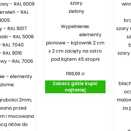
szary
łowy – RAL 6009
win
zielony
erwień – RAL
3005
br
Wypełnienie:
 – RAL 8017
szary 
elementy
eski – RAL 5008
s
pionowe – kątownik 2 cm
– RAL 7040
b
x 2 cm zacięty na ostro
– RAL 9016
szary
pod kątem 45 stopni
owy – RAL 7006
zł
1100,00
ie – elementy
blac
Zobacz gdzie kupić
ziome:
najtaniej
oc
grubości 2mm,
malow
wana przed
za 
em i mocowana
cą nitów do