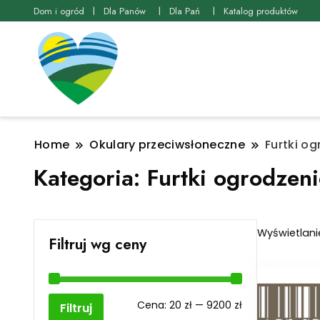
Dom i ogród
Dla Panów
Dla Pań
Katalog produktów
Home
Okulary przeciwsłoneczne
Furtki o
Kategoria:
Furtki ogrodzen
Wyświetlanie
Filtruj wg ceny
Cena
Cena
Cena:
20 zł
—
9200 zł
Filtruj