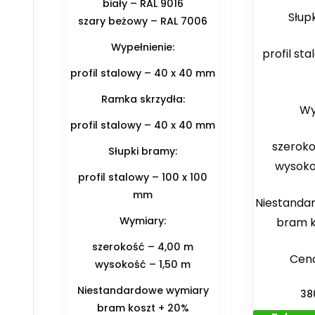
biały – RAL 9016
Słup
szary beżowy – RAL 7006
Wypełnienie:
profil sta
profil stalowy – 40 x 40 mm
Ramka skrzydła:
Wy
profil stalowy – 40 x 40 mm
szeroko
Słupki bramy:
wysoko
profil stalowy – 100 x 100
mm
Niestanda
Wymiary:
bram k
szerokość – 4,00 m
Cena
wysokość – 1,50 m
Niestandardowe wymiary
38
bram koszt + 20%