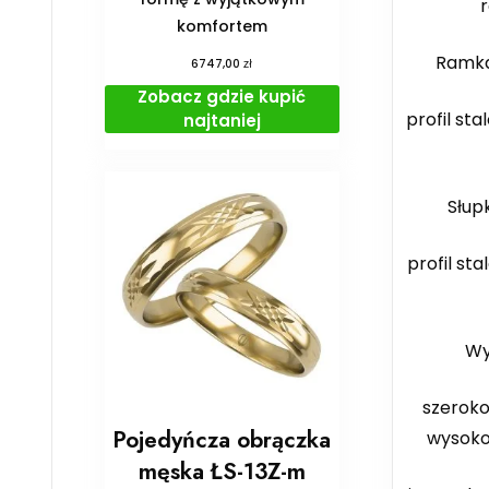
komfortem
Ramka
zł
6747,00
Zobacz gdzie kupić
profil sta
najtaniej
Słup
profil sta
Wy
szeroko
Pojedyńcza obrączka
wysoko
męska ŁS-13Z-m