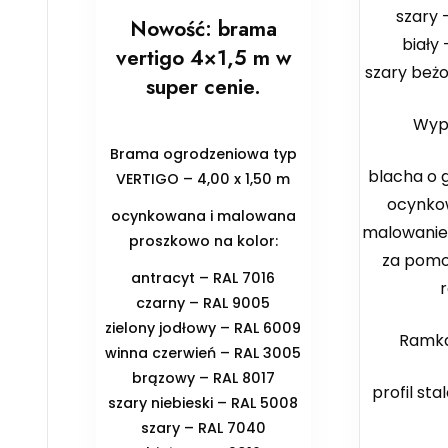
szary 
Nowość: brama
biały 
vertigo 4×1,5 m w
szary beż
super cenie.
Wype
Brama ogrodzeniowa typ
blacha o 
VERTIGO – 4,00 x 1,50 m
ocynko
ocynkowana i malowana
malowani
proszkowo na kolor:
za pomo
antracyt – RAL 7016
czarny – RAL 9005
zielony jodłowy – RAL 6009
Ramka
winna czerwień – RAL 3005
brązowy – RAL 8017
profil sta
szary niebieski – RAL 5008
szary – RAL 7040