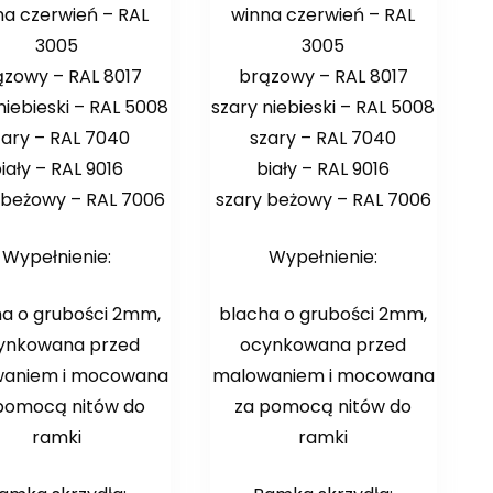
na czerwień – RAL
winna czerwień – RAL
3005
3005
ązowy – RAL 8017
brązowy – RAL 8017
niebieski – RAL 5008
szary niebieski – RAL 5008
zary – RAL 7040
szary – RAL 7040
iały – RAL 9016
biały – RAL 9016
 beżowy – RAL 7006
szary beżowy – RAL 7006
Wypełnienie:
Wypełnienie:
ha o grubości 2mm,
blacha o grubości 2mm,
ynkowana przed
ocynkowana przed
aniem i mocowana
malowaniem i mocowana
pomocą nitów do
za pomocą nitów do
ramki
ramki