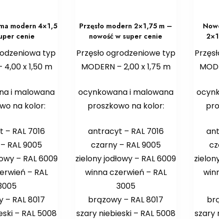
ma modern 4×1,5
Przęsło modern 2×1,75 m –
Nowo
uper cenie
nowość w super cenie
2×1
odzeniowa typ
Przęsło ogrodzeniowe typ
Przęs
4,00 x 1,50 m
MODERN – 2,00 x 1,75 m
MODE
na i malowana
ocynkowana i malowana
ocyn
wo na kolor:
proszkowo na kolor:
pro
t – RAL 7016
antracyt – RAL 7016
ant
 – RAL 9005
czarny – RAL 9005
cz
łowy – RAL 6009
zielony jodłowy – RAL 6009
zielon
erwień – RAL
winna czerwień – RAL
win
3005
3005
 – RAL 8017
brązowy – RAL 8017
br
eski – RAL 5008
szary niebieski – RAL 5008
szary 