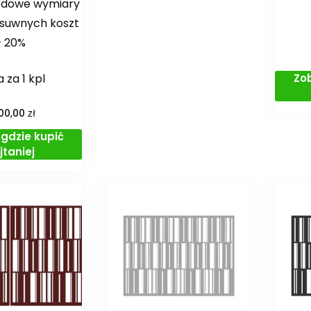
rdowe wymiary
suwnych koszt
+ 20%
Zo
 za 1 kpl
zł
00,00
gdzie kupić
jtaniej