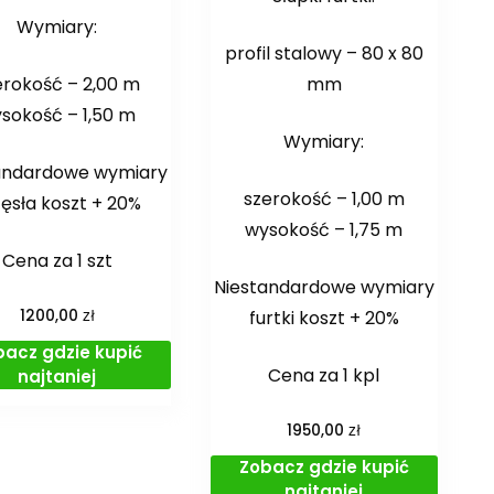
Wymiary:
profil stalowy – 80 x 80
erokość – 2,00 m
mm
sokość – 1,50 m
Wymiary:
andardowe wymiary
szerokość – 1,00 m
ęsła koszt + 20%
wysokość – 1,75 m
Cena za 1 szt
Niestandardowe wymiary
zł
1200,00
furtki koszt + 20%
bacz gdzie kupić
Cena za 1 kpl
najtaniej
zł
1950,00
Zobacz gdzie kupić
najtaniej