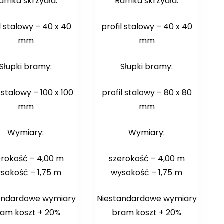
amka skrzydła:
Ramka skrzydła:
l stalowy – 40 x 40
profil stalowy – 40 x 40
mm
mm
Słupki bramy:
Słupki bramy:
l stalowy – 100 x 100
profil stalowy – 80 x 80
mm
mm
Wymiary:
Wymiary:
erokość – 4,00 m
szerokość – 4,00 m
sokość – 1,75 m
wysokość – 1,75 m
andardowe wymiary
Niestandardowe wymiary
am koszt + 20%
bram koszt + 20%