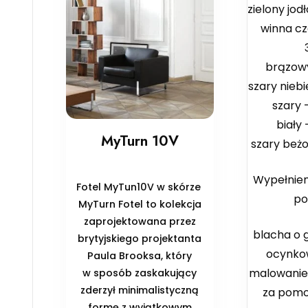
zielony jod
winna cz
brązowy
szary niebi
szary 
biały 
MyTurn 10V
szary beż
Wypełnien
Fotel MyTun10V w skórze
po
MyTurn Fotel to kolekcja
zaprojektowana przez
blacha o 
brytyjskiego projektanta
ocynko
Paula Brooksa, który
malowani
w sposób zaskakujący
zderzył minimalistyczną
za pomo
formę z wyjątkowym