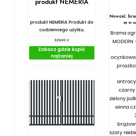
produkt NEMERIA
Nowość. bra
produkt NEMERIA Produkt do
m w s
codziennego użytku.
Brama ogr
zł
MODERN – 
329,00
Zobacz gdzie kupić
najtaniej
ocynkowa
proszko
antracy
czarny
zielony jod
winna cz
brązowy
szary niebi