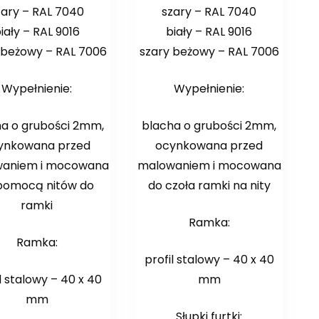
zary – RAL 7040
szary – RAL 7040
iały – RAL 9016
biały – RAL 9016
 beżowy – RAL 7006
szary beżowy – RAL 7006
Wypełnienie:
Wypełnienie:
ha o grubości 2mm,
blacha o grubości 2mm,
ynkowana przed
ocynkowana przed
aniem i mocowana
malowaniem i mocowana
pomocą nitów do
do czoła ramki na nity
ramki
Ramka:
Ramka:
profil stalowy – 40 x 40
l stalowy – 40 x 40
mm
mm
Słupki furtki: