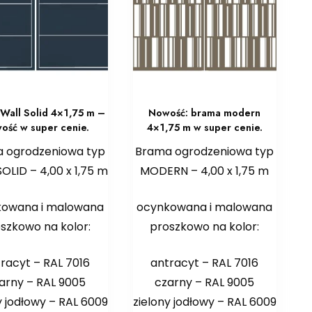
Wall Solid 4×1,75 m –
Nowość: brama modern
ość w super cenie.
4×1,75 m w super cenie.
 ogrodzeniowa typ
Brama ogrodzeniowa typ
OLID – 4,00 x 1,75 m
MODERN – 4,00 x 1,75 m
kowana i malowana
ocynkowana i malowana
szkowo na kolor:
proszkowo na kolor:
racyt – RAL 7016
antracyt – RAL 7016
arny – RAL 9005
czarny – RAL 9005
y jodłowy – RAL 6009
zielony jodłowy – RAL 6009