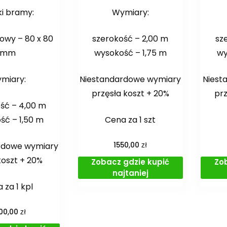
ki bramy:
Wymiary:
lowy – 80 x 80
szerokość – 2,00 m
sz
mm
wysokość – 1,75 m
wy
miary:
Niestandardowe wymiary
Niest
przęsła koszt + 20%
prz
ść – 4,00 m
ść – 1,50 m
Cena za 1 szt
zł
rdowe wymiary
1550,00
oszt + 20%
Zobacz gdzie kupić
Zo
najtaniej
 za 1 kpl
zł
00,00