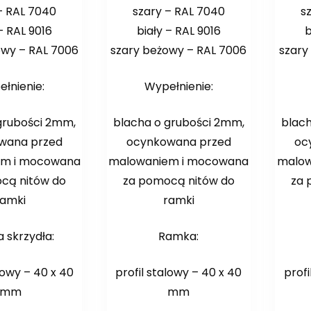
– RAL 7040
szary – RAL 7040
s
– RAL 9016
biały – RAL 9016
b
owy – RAL 7006
szary beżowy – RAL 7006
szary
łnienie:
Wypełnienie:
grubości 2mm,
blacha o grubości 2mm,
blac
wana przed
ocynkowana przed
oc
em i mocowana
malowaniem i mocowana
malow
cą nitów do
za pomocą nitów do
za 
ramki
ramki
 skrzydła:
Ramka:
lowy – 40 x 40
profil stalowy – 40 x 40
profi
mm
mm