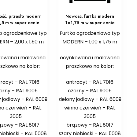
ść. przęsło modern
Nowość. furtka modern
,5 m w super cenie
1×1,75 m w super cenie
ło ogrodzeniowe typ
Furtka ogrodzeniowa typ
RN – 2,00 x 1,50 m
MODERN – 1,00 x 1,75 m
kowana i malowana
ocynkowana i malowana
szkowo na kolor:
proszkowo na kolor:
racyt – RAL 7016
antracyt – RAL 7016
arny – RAL 9005
czarny – RAL 9005
y jodłowy – RAL 6009
zielony jodłowy – RAL 6009
na czerwień – RAL
winna czerwień – RAL
3005
3005
ązowy – RAL 8017
brązowy – RAL 8017
niebieski – RAL 5008
szary niebieski – RAL 5008