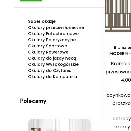
min
max
Super okazje
Okulary przeciwsłoneczne
Okulary Fotochromowe
Okulary Polaryzacyjne
Okulary Sportowe
Brama p
Okulary Rowerowe
MODERN – 
Okulary do jazdy nocą
Brama o
Okulary Wysokogórskie
Okulary do Czytania
przesuwna
Okulary do Komputera
4,00
ocynkowa
Polecamy
proszko
antracy
czarny