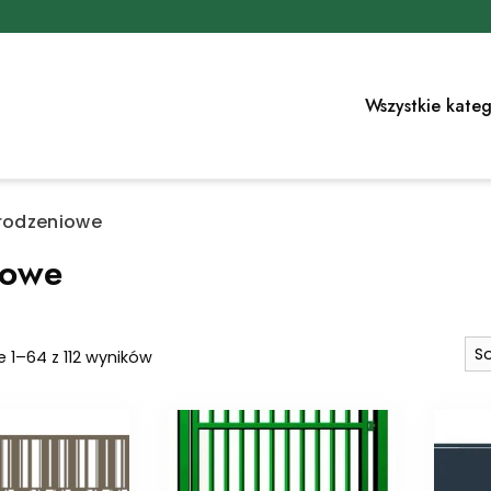
Wszystkie kateg
grodzeniowe
iowe
Posortowane
 1–64 z 112 wyników
według
najnowszych