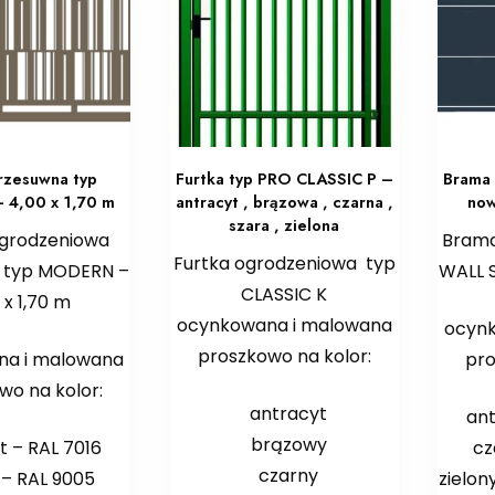
rzesuwna typ
Furtka typ PRO CLASSIC P –
Brama 
4,00 x 1,70 m
antracyt , brązowa , czarna ,
now
szara , zielona
grodzeniowa
Brama
Furtka ogrodzeniowa typ
 typ MODERN –
WALL S
CLASSIC K
 x 1,70 m
ocynkowana i malowana
ocyn
proszkowo na kolor:
na i malowana
pro
wo na kolor:
antracyt
ant
brązowy
t – RAL 7016
cz
czarny
 – RAL 9005
zielon