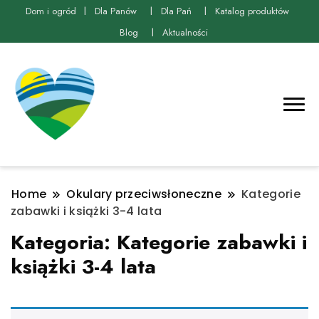
Dom i ogród
Dla Panów
Dla Pań
Katalog produktów
Blog
Aktualności
Home
Okulary przeciwsłoneczne
Kategorie
zabawki i książki 3-4 lata
Kategoria:
Kategorie zabawki i
książki 3-4 lata