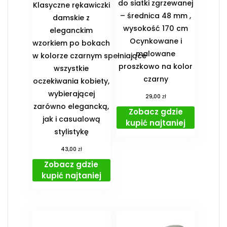
do siatki zgrzewanej
Klasyczne rękawiczki
– średnica 48 mm ,
damskie z
wysokość 170 cm
eleganckim
Ocynkowane i
wzorkiem po bokach
malowane
w kolorze czarnym spełniające
proszkowo na kolor
wszystkie
czarny
oczekiwania kobiety,
wybierającej
zł
29,00
zarówno elegancką,
Zobacz gdzie
jak i casualową
kupić najtaniej
stylistykę
zł
43,00
Zobacz gdzie
kupić najtaniej