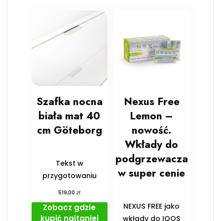
Szafka nocna
Nexus Free
biała mat 40
Lemon –
cm Göteborg
nowość.
Wkłady do
podgrzewacza
Tekst w
w super cenie
przygotowaniu
zł
519,00
NEXUS FREE jako
Zobacz gdzie
kupić najtaniej
wkłady do IQOS