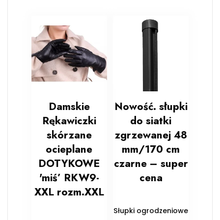
Damskie
Nowość. słupki
Rękawiczki
do siatki
skórzane
zgrzewanej 48
ocieplane
mm/170 cm
DOTYKOWE
czarne – super
'miś’ RKW9-
cena
XXL rozm.XXL
Słupki ogrodzeniowe