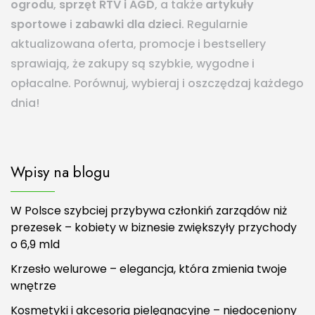
ogrodu
,
sprzęt RTV i AGD
, a także
artykuły
sportowe
i
zabawki dla dzieci
. Regularnie
aktualizowana oferta, promocje i bestsellery
sprawiają, że zakupy są szybkie, wygodne i
opłacalne. Porównuj, wybieraj i oszczędzaj każdego
dnia!
Wpisy na blogu
W Polsce szybciej przybywa członkiń zarządów niż
prezesek – kobiety w biznesie zwiększyły przychody
o 6,9 mld
Krzesło welurowe – elegancja, która zmienia twoje
wnętrze
Kosmetyki i akcesoria pielęgnacyjne – niedoceniony