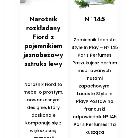
Narożnik
N° 145
rozkładany
Fiord z
Zamiennik Lacoste
pojemnikiem
Style In Play – N° 145
jasnobeżowy
Paris Perfumes
sztruks lewy
Poszukujesz perfum
inspirowanych
nutami
Narożnik Fiord to
zapachowymi
mebel o prostym,
Lacoste Style In
nowoczesnym
Play? Postaw na
designie, który
francuski
doskonale
odpowiednik N° 145
komponuje się z
Paris Perfumes! Ta
większością
kusząca