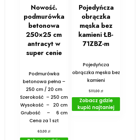
Nowość.
Pojedyńcza
podmurówka
obrączka
betonowa
męska bez
250×25 cm
kamieni ŁB-
antracyt w
71ZBZ-m
super cenie
Pojedyńcza
obrączka męska bez
Podmurówka
kamieni
betonowa pełna –
250 cm / 20 cm
zł
5111,00
Szerokość – 250 cm
Zobacz gdzie
Wysokość – 20 cm
kupić najtaniej
Grubość – 6 cm
Cena za 1 szt
zł
63,00