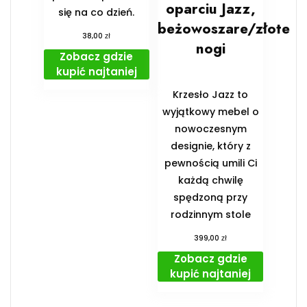
oparciu Jazz,
się na co dzień.
beżowoszare/złote
zł
38,00
nogi
Zobacz gdzie
kupić najtaniej
Krzesło Jazz to
wyjątkowy mebel o
nowoczesnym
designie, który z
pewnością umili Ci
każdą chwilę
spędzoną przy
rodzinnym stole
zł
399,00
Zobacz gdzie
kupić najtaniej