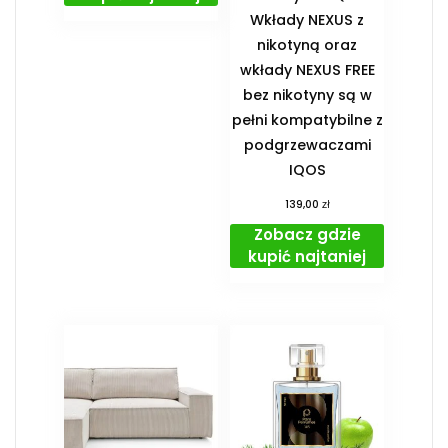
Wkłady NEXUS z
nikotyną oraz
wkłady NEXUS FREE
bez nikotyny są w
pełni kompatybilne z
podgrzewaczami
IQOS
zł
139,00
Zobacz gdzie
kupić najtaniej