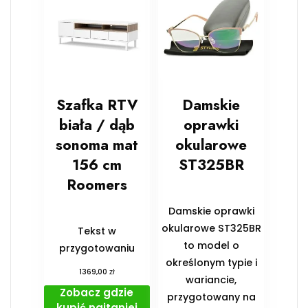
Szafka RTV
Damskie
biała / dąb
oprawki
sonoma mat
okularowe
156 cm
ST325BR
Roomers
Damskie oprawki
okularowe ST325BR
Tekst w
to model o
przygotowaniu
określonym typie i
zł
1369,00
wariancie,
Zobacz gdzie
przygotowany na
kupić najtaniej