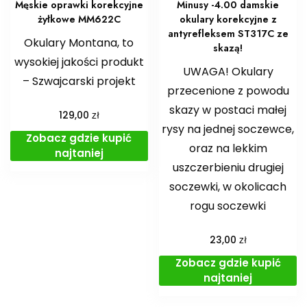
Męskie oprawki korekcyjne
Minusy -4.00 damskie
żyłkowe MM622C
okulary korekcyjne z
antyrefleksem ST317C ze
Okulary Montana, to
skazą!
wysokiej jakości produkt
UWAGA! Okulary
– Szwajcarski projekt
przecenione z powodu
skazy w postaci małej
zł
129,00
rysy na jednej soczewce,
Zobacz gdzie kupić
oraz na lekkim
najtaniej
uszczerbieniu drugiej
soczewki, w okolicach
rogu soczewki
zł
23,00
Zobacz gdzie kupić
najtaniej