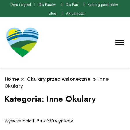
Dom i ogród
Dla Panów
Dla Pań
Katalog produktów
Blog
Aktualności
Home
Okulary przeciwsłoneczne
Inne
Okulary
Kategoria:
Inne Okulary
Posortowane
Wyświetlanie 1–64 z 239 wyników
według