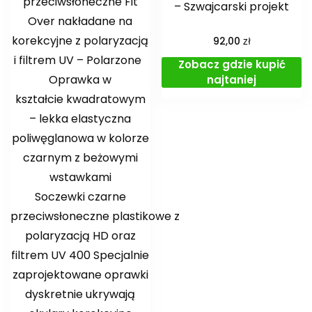
przeciwsłoneczne Fit
– Szwajcarski projekt
Over nakładane na
korekcyjne z polaryzacją
zł
92,00
i filtrem UV – Polarzone️
Zobacz gdzie kupić
Oprawka w
najtaniej
kształcie kwadratowym
– lekka elastyczna
poliwęglanowa w kolorze
czarnym z beżowymi
wstawkami
Soczewki czarne
przeciwsłoneczne plastikowe z
polaryzacją HD oraz
filtrem UV 400 Specjalnie
zaprojektowane oprawki
dyskretnie ukrywają