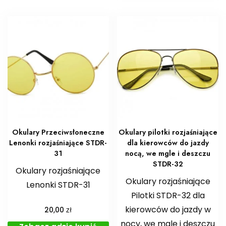
Okulary Przeciwsłoneczne
Okulary pilotki rozjaśniające
Lenonki rozjaśniające STDR-
dla kierowców do jazdy
31
nocą, we mgle i deszczu
STDR-32
Okulary rozjaśniające
Okulary rozjaśniające
Lenonki STDR-31
Pilotki STDR-32 dla
kierowców do jazdy w
zł
20,00
nocy, we mgle i deszczu