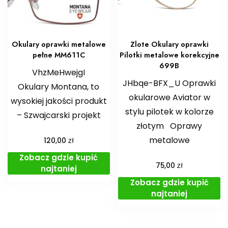
Okulary oprawki metalowe
Zlote Okulary oprawki
pełne MM611C
Pilotki metalowe korekcyjne
699B
VhzMeHwejgI
JHbqe-BFX_U Oprawki
Okulary Montana, to
okularowe Aviator w
wysokiej jakości produkt
stylu pilotek w kolorze
– Szwajcarski projekt
złotym ️Oprawy
metalowe
zł
120,00
Zobacz gdzie kupić
zł
75,00
najtaniej
Zobacz gdzie kupić
najtaniej