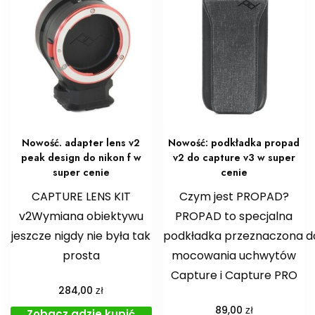
Nowość. adapter lens v2
Nowość: podkładka propad
peak design do nikon f w
v2 do capture v3 w super
super cenie
cenie
CAPTURE LENS KIT
Czym jest PROPAD?
v2Wymiana obiektywu
PROPAD to specjalna
jeszcze nigdy nie była tak
podkładka przeznaczona d
prosta
mocowania uchwytów
Capture i Capture PRO
zł
284,00
zł
89,00
Zobacz gdzie kupić