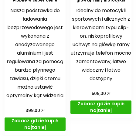
Nasza podstawka do
Idealny do motocykli
ładowania
sportowych i ulicznych z
bezprzewodowego jest
kierownicami typu clip-
wykonana z
on, niskoprofilowy
anodyzowanego
uchwyt na główkę ramy
aluminium i jest
utrzymuje telefon mocno
regulowana za pomocą
zamontowany, łatwo
bardzo płynnego
widoczny i łatwo
zawiasu, dzięki czemu
dostępny
można ustawić
zł
509,00
optymalny kąt widzenia
Zobacz gdzie kupić
najtaniej
zł
399,00
Zobacz gdzie kupić
najtaniej