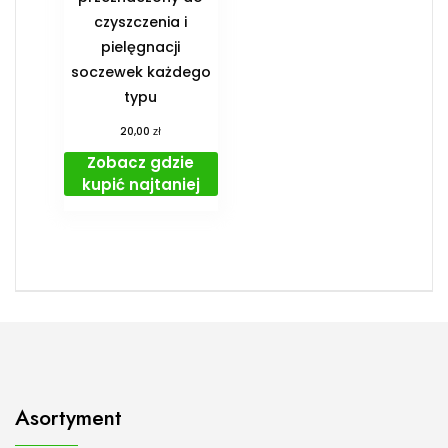
czyszczenia i
pielęgnacji
soczewek każdego
typu
zł
20,00
Zobacz gdzie
kupić najtaniej
Asortyment