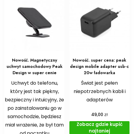
Nowość. Magnetyczny
Nowość. super cena: peak
uchwyt samochodowy Peak
design mobile adapter usb-c
Design w super cenie
20w ładowarka
Uchwyt do telefonu,
Świat jest pełen
który jest tak piękny,
niepotrzebnych kabli i
bezpieczny i intuicyjny, że
adapterów
po zainstalowaniu go w
zł
49,00
samochodzie, będziesz
Zobacz gdzie kupić
miał wrażenie, że był tam
najtaniej
od początku