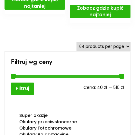
najtaniej
Zobacz gdzie kupić
najtaniej
Filtruj wg ceny
Cen
Cen
Cena:
40 zł
—
510 zł
Filtruj
min
max
Super okazje
Okulary przeciwsłoneczne
Okulary Fotochromowe
Okulary Polaryzacyjne