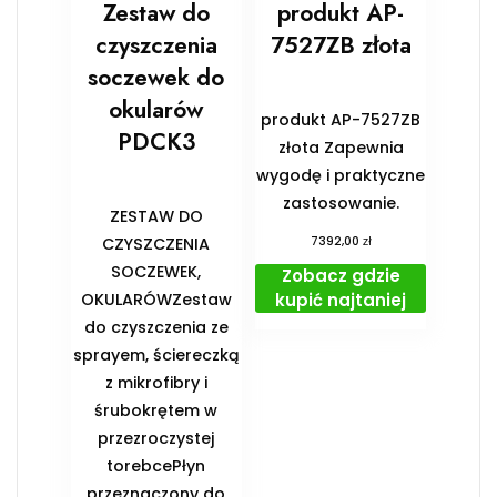
Zestaw do
produkt AP-
czyszczenia
7527ZB złota
soczewek do
okularów
produkt AP-7527ZB
PDCK3
złota Zapewnia
wygodę i praktyczne
zastosowanie.
ZESTAW DO
zł
CZYSZCZENIA
7392,00
SOCZEWEK,
Zobacz gdzie
kupić najtaniej
OKULARÓWZestaw
do czyszczenia ze
sprayem, ściereczką
z mikrofibry i
śrubokrętem w
przezroczystej
torebcePłyn
przeznaczony do