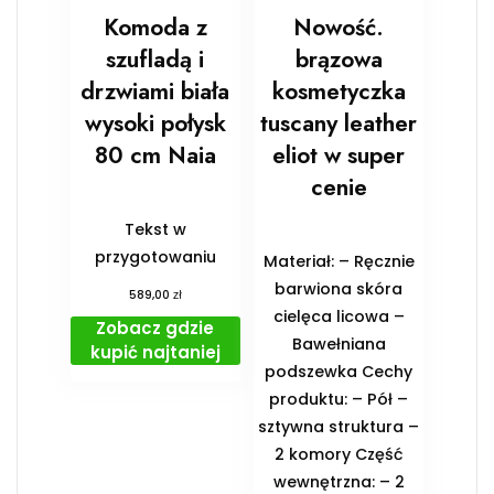
Komoda z
Nowość.
szufladą i
brązowa
drzwiami biała
kosmetyczka
wysoki połysk
tuscany leather
80 cm Naia
eliot w super
cenie
Tekst w
przygotowaniu
Materiał: – Ręcznie
barwiona skóra
zł
589,00
cielęca licowa –
Zobacz gdzie
Bawełniana
kupić najtaniej
podszewka Cechy
produktu: – Pół –
sztywna struktura –
2 komory Część
wewnętrzna: – 2