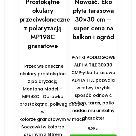
Prostokątne
Nowość. Eko
okulary
płyta tarasowa
przeciwsłoneczne
30×30 cm –
z polaryzacją
super cena na
MP198C
balkon i ogród
granatowe
PŁYTKI PODŁOGOWE
ALPHA TILE 30X30
Przeciwsłoneczne
CMPłytka tarasowa
okulary prostokątne
ALPHA TILE pozwala
z polaryzacją
w łatwy i szybki
Montana Model –
sposób odnowić
MP198C Oprawka
balkon, taras, patio i
prostokątna, poliwęglanowa
nadać mu unikalny
w
charakter
kolorze granatowym w macie
Soczewki w kolorze
zł
8,00
czarnym z filtrem