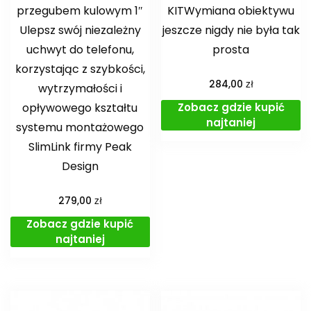
przegubem kulowym 1″
KITWymiana obiektywu
Ulepsz swój niezależny
jeszcze nigdy nie była tak
uchwyt do telefonu,
prosta
korzystając z szybkości,
zł
284,00
wytrzymałości i
Zobacz gdzie kupić
opływowego kształtu
najtaniej
systemu montażowego
SlimLink firmy Peak
Design
zł
279,00
Zobacz gdzie kupić
najtaniej