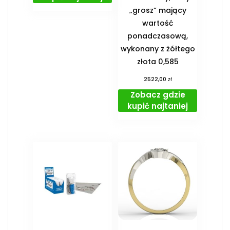
„grosz” mający
wartość
ponadczasową,
wykonany z żółtego
złota 0,585
zł
2522,00
Zobacz gdzie
kupić najtaniej