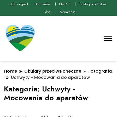
Dom i ogród
Dla Panów
Dla Pań
Katalog produktów
Blog
Aktualności
Home
Okulary przeciwsłoneczne
Fotografia
Uchwyty - Mocowania do aparatów
Kategoria:
Uchwyty -
Mocowania do aparatów