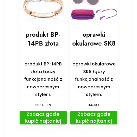
produkt BP-
oprawki
14PB złota
okularowe SK8
produkt BP-14PB
oprawki okularowe
złota Łączy
SK8 Łączy
funkcjonalność z
funkcjonalność z
nowoczesnym
nowoczesnym
stylem.
stylem.
zł
zł
2531,00
113,00
Zobacz gdzie
Zobacz gdzie
kupić najtaniej
kupić najtaniej