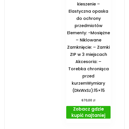
kieszenie –
Elastyczna opaska
do ochrony
przedmiotów
Elementy: -Mosiężne
– Niklowane
Zamknięcie: – Zamki
ZIP w 3 miejscach
Akcesoria: –
Torebka chroniąca
przed
kurzemWymiary
(DłxWxSz):15×15
zł
670,00
Zobacz gdzie
kupić najtaniej