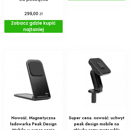
zł
299,00
Zobacz gdzie kupić
najtaniej
Nowość. Magnetyczna
Super cena. nowość: uchwyt
ładowarka Peak Design
peak design mobile na
Mobile w super cenie
główkę ramy motocykla