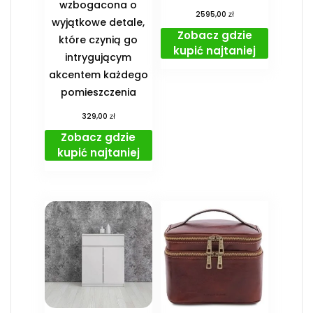
wzbogacona o
zł
2595,00
wyjątkowe detale,
Zobacz gdzie
które czynią go
kupić najtaniej
intrygującym
akcentem każdego
pomieszczenia
zł
329,00
Zobacz gdzie
kupić najtaniej