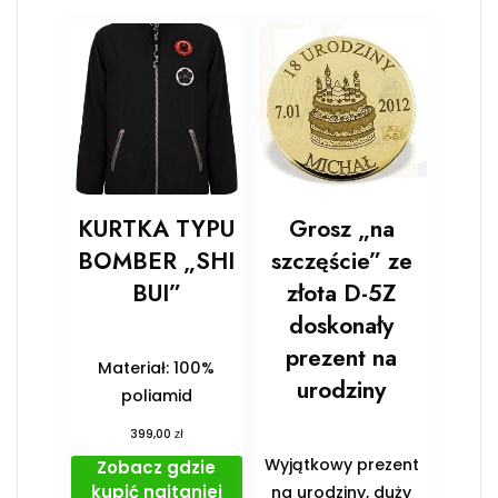
KURTKA TYPU
Grosz „na
BOMBER „SHI
szczęście” ze
BUI”
złota D-5Z
doskonały
prezent na
Materiał: 100%
urodziny
poliamid
zł
399,00
Wyjątkowy prezent
Zobacz gdzie
kupić najtaniej
na urodziny, duży