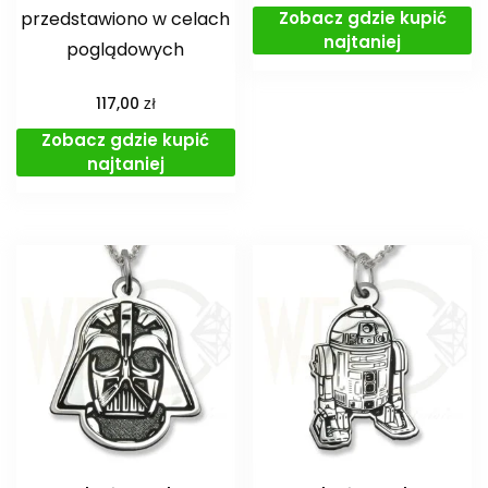
Zobacz gdzie kupić
przedstawiono w celach
najtaniej
poglądowych
zł
117,00
Zobacz gdzie kupić
najtaniej