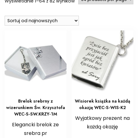
Posortowane
Wyświetlanie 1–64 z 82 wyników
według
najnowszych
Brelok srebrny z
Wisiorek książka na każdą
wizerunkiem Św. Krzysztofa
okazję WEC-S-WIS-K2
WEC-S-SW.KRZY-1M
Wyjatkowy prezent na
Elegancki brelok ze
każdą okazję
srebra pr