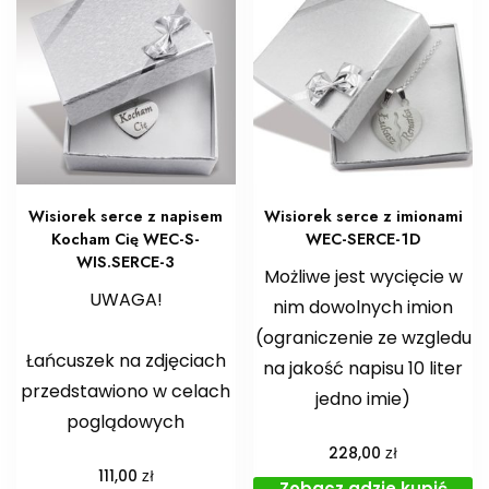
Wisiorek serce z napisem
Wisiorek serce z imionami
Kocham Cię WEC-S-
WEC-SERCE-1D
WIS.SERCE-3
Możliwe jest wycięcie w
UWAGA!
nim dowolnych imion
(ograniczenie ze wzgledu
Łańcuszek na zdjęciach
na jakość napisu 10 liter
przedstawiono w celach
jedno imie)
poglądowych
zł
228,00
zł
111,00
Zobacz gdzie kupić