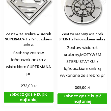
Zestaw ze srebra wisiorek
Zestaw srebrny wisiorek
SUPERMAN-1 z łańcuszkiem
STER-1 z łańcuszkiem ankrą.
ankra.
Zestaw wisiorek
Srebrny zestaw
srebrny,MOTYWEM
łańcuszek ankra z
STERU STATKU, z
wisiorkiem SUPERMANA
łąńcuszkiem ankrą
pr
wykonane ze srebra pr
zł
273,00
zł
305,00
Zobacz gdzie kupić
Zobacz gdzie kupić
najtaniej
najtaniej