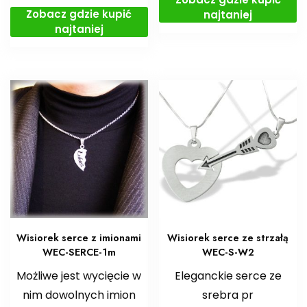
Zobacz gdzie kupić
najtaniej
najtaniej
Wisiorek serce z imionami
Wisiorek serce ze strzałą
WEC-SERCE-1m
WEC-S-W2
Możliwe jest wycięcie w
Eleganckie serce ze
nim dowolnych imion
srebra pr