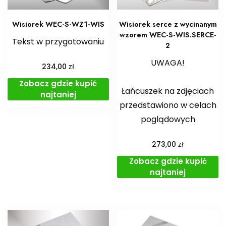
Wisiorek WEC-S-WZ1-WIS
Wisiorek serce z wycinanym
wzorem WEC-S-WIS.SERCE-
Tekst w przygotowaniu
2
UWAGA!
zł
234,00
Zobacz gdzie kupić
Łańcuszek na zdjęciach
najtaniej
przedstawiono w celach
poglądowych
zł
273,00
Zobacz gdzie kupić
najtaniej