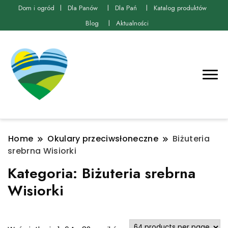
Dom i ogród
Dla Panów
Dla Pań
Katalog produktów
Blog
Aktualności
Home
Okulary przeciwsłoneczne
Biżuteria
srebrna Wisiorki
Kategoria:
Biżuteria srebrna
Wisiorki