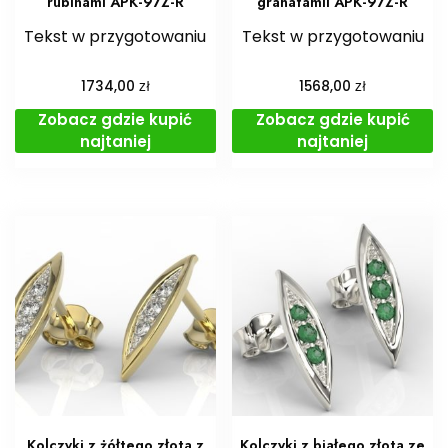
rubinami APK-97Z-R
granatamii APK-97Z-R
Tekst w przygotowaniu
Tekst w przygotowaniu
zł
zł
1734,00
1568,00
Zobacz gdzie kupić
Zobacz gdzie kupić
najtaniej
najtaniej
Kolczyki z żółtego złota z
Kolczyki z białego złota ze