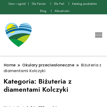
Dom i ogród
Dla Panów
Dla Pań
Katalog produktów
Blog
Aktualności
Home
Okulary przeciwsłoneczne
Biżuteria z
diamentami Kolczyki
Kategoria:
Biżuteria z
diamentami Kolczyki