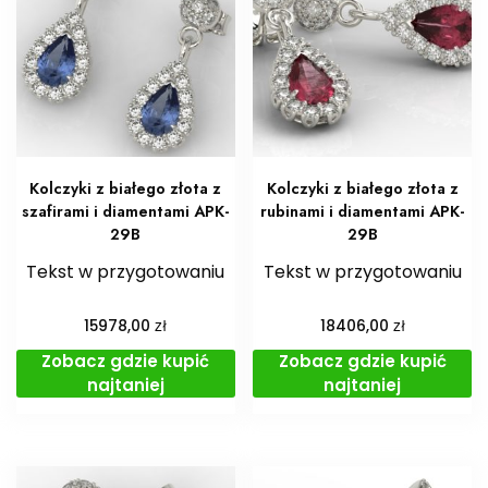
Kolczyki z białego złota z
Kolczyki z białego złota z
szafirami i diamentami APK-
rubinami i diamentami APK-
29B
29B
Tekst w przygotowaniu
Tekst w przygotowaniu
zł
zł
15978,00
18406,00
Zobacz gdzie kupić
Zobacz gdzie kupić
najtaniej
najtaniej