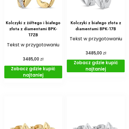
Kolczyki z żółtego i białego
Kolczyki z białego złota z
złota z diamentami BPK-
diamentami BPK-17B
17ZB
Tekst w przygotowaniu
Tekst w przygotowaniu
zł
3485,00
zł
3485,00
Zobacz gdzie kupić
Zobacz gdzie kupić
najtaniej
najtaniej