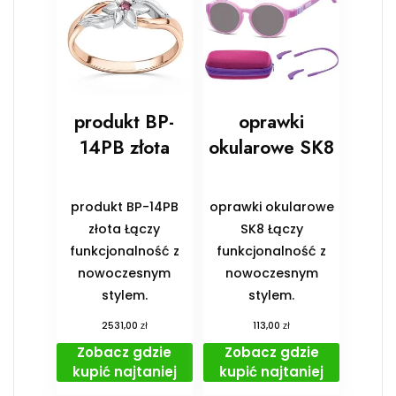
produkt BP-
oprawki
14PB złota
okularowe SK8
produkt BP-14PB
oprawki okularowe
złota Łączy
SK8 Łączy
funkcjonalność z
funkcjonalność z
nowoczesnym
nowoczesnym
stylem.
stylem.
zł
zł
2531,00
113,00
Zobacz gdzie
Zobacz gdzie
kupić najtaniej
kupić najtaniej