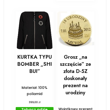
KURTKA TYPU
Grosz „na
BOMBER „SHI
szczęście” ze
BUI”
złota D-5Z
doskonały
prezent na
Materiał: 100%
urodziny
poliamid
zł
399,00
Wyjątkowy prezent
Zobacz gdzie