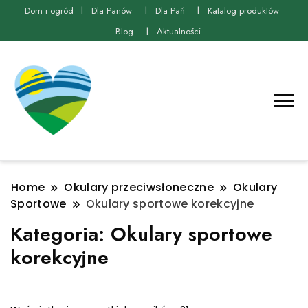
Dom i ogród
Dla Panów
Dla Pań
Katalog produktów
Blog
Aktualności
Home
Okulary przeciwsłoneczne
Okulary
Sportowe
Okulary sportowe korekcyjne
Kategoria:
Okulary sportowe
korekcyjne