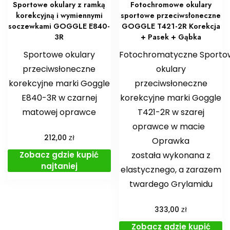
Sportowe okulary z ramką
Fotochromowe okulary
korekcyjną i wymiennymi
sportowe przeciwsłoneczne
soczewkami GOGGLE E840-
GOGGLE T421-2R Korekcja
3R
+ Pasek + Gąbka
Sportowe okulary
Fotochromatyczne Sporto
przeciwsłoneczne
okulary
korekcyjne marki Goggle
przeciwsłoneczne
E840-3R w czarnej
korekcyjne marki Goggle
matowej oprawce
T421-2R w szarej
oprawce w macie
zł
212,00
Oprawka
Zobacz gdzie kupić
została wykonana z
najtaniej
elastycznego, a zarazem
twardego Grylamidu
zł
333,00
Zobacz gdzie kupić