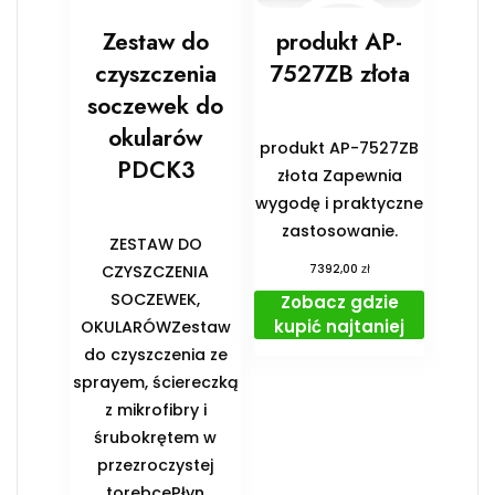
Zestaw do
produkt AP-
czyszczenia
7527ZB złota
soczewek do
okularów
produkt AP-7527ZB
PDCK3
złota Zapewnia
wygodę i praktyczne
zastosowanie.
ZESTAW DO
zł
CZYSZCZENIA
7392,00
SOCZEWEK,
Zobacz gdzie
kupić najtaniej
OKULARÓWZestaw
do czyszczenia ze
sprayem, ściereczką
z mikrofibry i
śrubokrętem w
przezroczystej
torebcePłyn