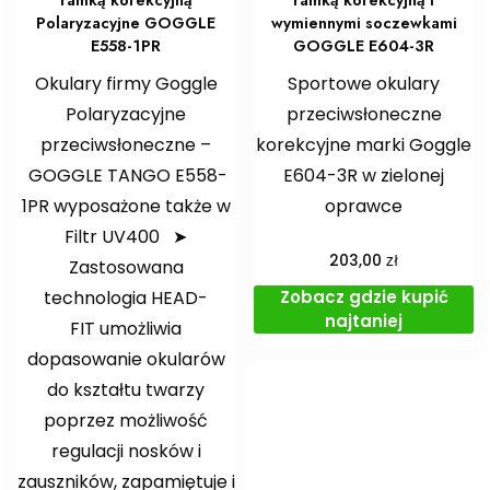
Polaryzacyjne GOGGLE
wymiennymi soczewkami
E558-1PR
GOGGLE E604-3R
Okulary firmy Goggle
Sportowe okulary
Polaryzacyjne
przeciwsłoneczne
przeciwsłoneczne –
korekcyjne marki Goggle
GOGGLE TANGO E558-
E604-3R w zielonej
1PR wyposażone także w
oprawce
Filtr UV400 ➤
zł
203,00
Zastosowana
Zobacz gdzie kupić
technologia HEAD-
najtaniej
FIT umożliwia
dopasowanie okularów
do kształtu twarzy
poprzez możliwość
regulacji nosków i
zauszników, zapamiętuje i