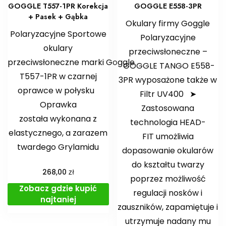
GOGGLE T557-1PR Korekcja
GOGGLE E558-3PR
+ Pasek + Gąbka
Okulary firmy Goggle
Polaryzacyjne Sportowe
Polaryzacyjne
okulary
przeciwsłoneczne –
przeciwsłoneczne marki Goggle
GOGGLE TANGO E558-
T557-1PR w czarnej
3PR wyposażone także w
oprawce w połysku
Filtr UV400 ➤
Oprawka
Zastosowana
została wykonana z
technologia HEAD-
elastycznego, a zarazem
FIT umożliwia
twardego Grylamidu
dopasowanie okularów
do kształtu twarzy
zł
268,00
poprzez możliwość
Zobacz gdzie kupić
regulacji nosków i
najtaniej
zauszników, zapamiętuje i
utrzymuje nadany mu