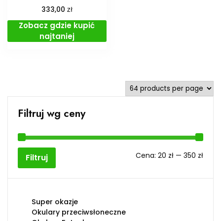
zł
333,00
Zobacz gdzie kupić
najtaniej
Filtruj wg ceny
Cen
Cen
Cena:
20 zł
—
350 zł
Filtruj
min
max
Super okazje
Okulary przeciwsłoneczne