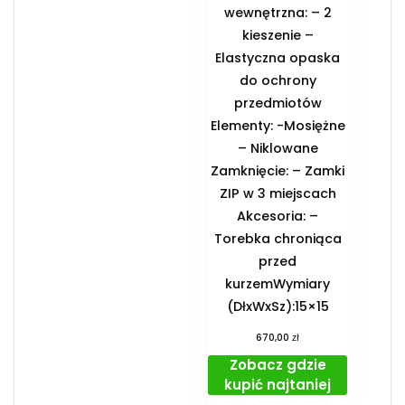
wewnętrzna: – 2
kieszenie –
Elastyczna opaska
do ochrony
przedmiotów
Elementy: -Mosiężne
– Niklowane
Zamknięcie: – Zamki
ZIP w 3 miejscach
Akcesoria: –
Torebka chroniąca
przed
kurzemWymiary
(DłxWxSz):15×15
zł
670,00
Zobacz gdzie
kupić najtaniej