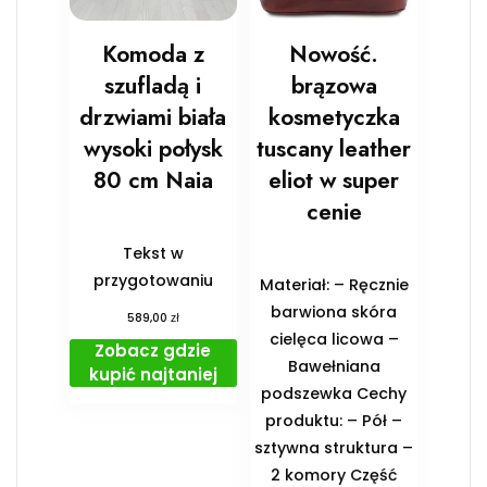
Komoda z
Nowość.
szufladą i
brązowa
drzwiami biała
kosmetyczka
wysoki połysk
tuscany leather
80 cm Naia
eliot w super
cenie
Tekst w
przygotowaniu
Materiał: – Ręcznie
barwiona skóra
zł
589,00
cielęca licowa –
Zobacz gdzie
Bawełniana
kupić najtaniej
podszewka Cechy
produktu: – Pół –
sztywna struktura –
2 komory Część