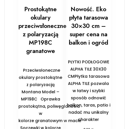
Prostokątne
Nowość. Eko
okulary
płyta tarasowa
przeciwsłoneczne
30×30 cm –
z polaryzacją
super cena na
MP198C
balkon i ogród
granatowe
PŁYTKI PODŁOGOWE
ALPHA TILE 30X30
Przeciwsłoneczne
CMPłytka tarasowa
okulary prostokątne
ALPHA TILE pozwala
z polaryzacją
w łatwy i szybki
Montana Model –
sposób odnowić
MP198C Oprawka
balkon, taras, patio i
prostokątna, poliwęglanowa
nadać mu unikalny
w
charakter
kolorze granatowym w macie
Soczewki w kolorze