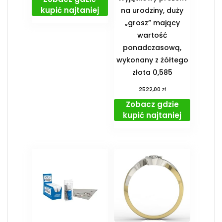
kupić najtaniej
na urodziny, duży
„grosz” mający
wartość
ponadczasową,
wykonany z żółtego
złota 0,585
zł
2522,00
Zobacz gdzie
kupić najtaniej