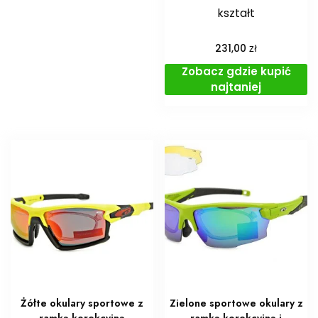
kształt
zł
231,00
Zobacz gdzie kupić
najtaniej
Żółte okulary sportowe z
Zielone sportowe okulary z
ramką korekcyjną
ramką korekcyjną i