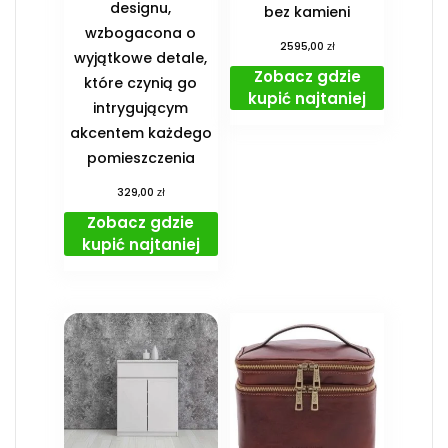
designu,
bez kamieni
wzbogacona o
zł
2595,00
wyjątkowe detale,
Zobacz gdzie
które czynią go
kupić najtaniej
intrygującym
akcentem każdego
pomieszczenia
zł
329,00
Zobacz gdzie
kupić najtaniej