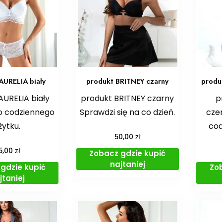
AURELIA biały
produkt BRITNEY czarny
produ
AURELIA biały
produkt BRITNEY czarny
p
o codziennego
Sprawdzi się na co dzień.
cze
żytku.
cod
zł
50,00
zł
5,00
Zobacz gdzie kupić
najtaniej
gdzie kupić
Zo
jtaniej