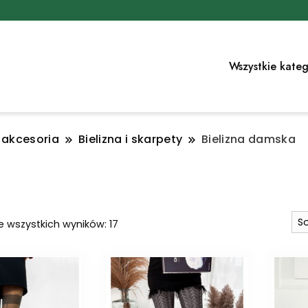
Wszystkie kateg
i akcesoria
Bielizna i skarpety
Bielizna damska
Posortowane
e wszystkich wyników: 17
według
najnowszych