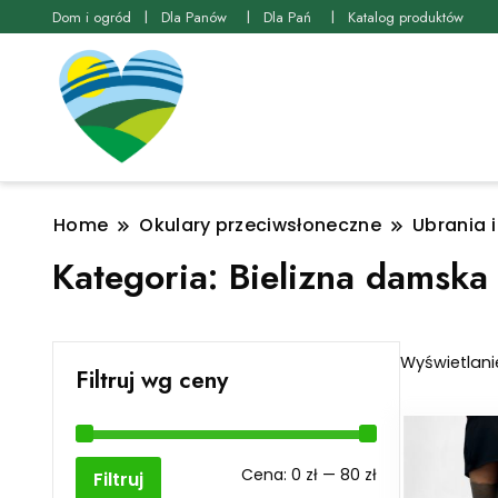
Dom i ogród
Dla Panów
Dla Pań
Katalog produktów
Home
Okulary przeciwsłoneczne
Ubrania 
Kategoria:
Bielizna damska
Wyświetlani
Filtruj wg ceny
Cena
Cena
Cena:
0 zł
—
80 zł
Filtruj