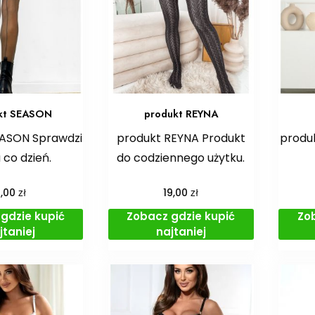
kt SEASON
produkt REYNA
EASON Sprawdzi
produkt REYNA Produkt
produk
a co dzień.
do codziennego użytku.
zł
zł
7,00
19,00
gdzie kupić
Zobacz gdzie kupić
Zo
jtaniej
najtaniej