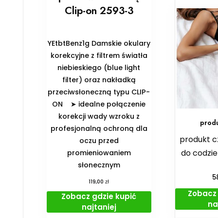
Clip-on 2593-3
YEtbtBenz1g Damskie okulary
korekcyjne z filtrem światła
niebieskiego (blue light
filter) oraz nakładką
przeciwsłoneczną typu CLIP-
ON ➤ idealne połączenie
korekcji wady wzroku z
prod
profesjonalną ochroną dla
produkt c
oczu przed
do codzie
promieniowaniem
słonecznym
5
zł
119,00
Zobacz 
Zobacz gdzie kupić
na
najtaniej