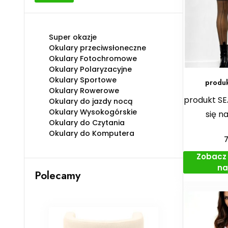
min
max
Super okazje
Okulary przeciwsłoneczne
Okulary Fotochromowe
Okulary Polaryzacyjne
Okulary Sportowe
produ
Okulary Rowerowe
produkt S
Okulary do jazdy nocą
Okulary Wysokogórskie
się n
Okulary do Czytania
Okulary do Komputera
Zobacz 
na
Polecamy