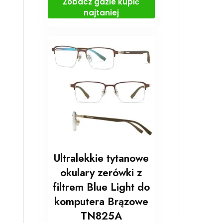
Zobacz gdzie kupić
najtaniej
Ultralekkie tytanowe
okulary zerówki z
filtrem Blue Light do
komputera Brązowe
TN825A