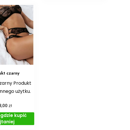
ukt czarny
zarny Produkt
nnego użytku.
zł
8,00
gdzie kupić
jtaniej