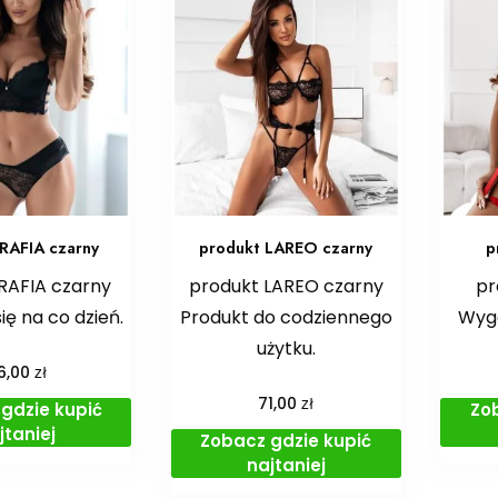
RAFIA czarny
produkt LAREO czarny
p
RAFIA czarny
produkt LAREO czarny
pr
ię na co dzień.
Produkt do codziennego
Wygo
użytku.
zł
6,00
zł
71,00
gdzie kupić
Zo
jtaniej
Zobacz gdzie kupić
najtaniej