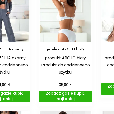
ZELLIA czarny
produkt ARGLO biały
ZELLIA czarny
produkt ARGLO biały
prod
o codziennego
Produkt do codziennego
cod
żytku.
użytku.
zł
zł
1,00
35,00
Zo
gdzie kupić
Zobacz gdzie kupić
jtaniej
najtaniej