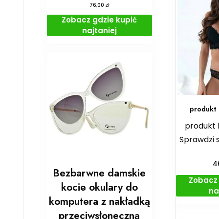
zł
76,00
Zobacz gdzie kupić
najtaniej
produkt 
produkt 
Sprawdzi s
4
Bezbarwne damskie
Zobacz 
kocie okulary do
na
komputera z nakładką
przeciwsłoneczną