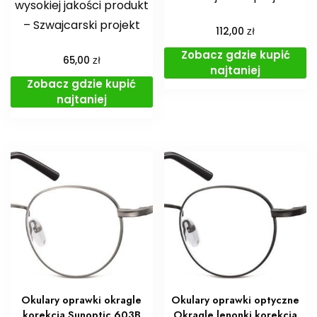
wysokiej jakości produkt
– Szwajcarski projekt
zł
112,00
Zobacz gdzie kupić
zł
65,00
najtaniej
Zobacz gdzie kupić
najtaniej
Okulary oprawki okragle
Okulary oprawki optyczne
korekcja Sunoptic 603B
Okragle lenonki korekcja