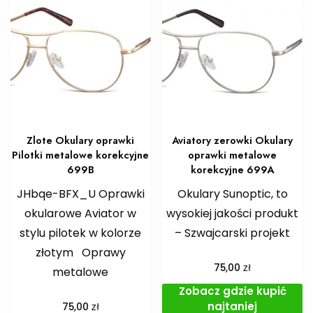
Zlote Okulary oprawki
Aviatory zerowki Okulary
Pilotki metalowe korekcyjne
oprawki metalowe
699B
korekcyjne 699A
JHbqe-BFX_U Oprawki
Okulary Sunoptic, to
okularowe Aviator w
wysokiej jakości produkt
stylu pilotek w kolorze
– Szwajcarski projekt
złotym ️Oprawy
zł
75,00
metalowe
Zobacz gdzie kupić
najtaniej
zł
75,00