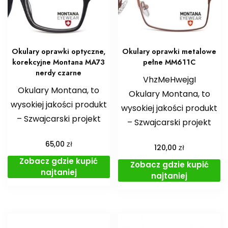
Okulary oprawki optyczne,
Okulary oprawki metalowe
korekcyjne Montana MA73
pełne MM611C
nerdy czarne
VhzMeHwejgI
Okulary Montana, to
Okulary Montana, to
wysokiej jakości produkt
wysokiej jakości produkt
– Szwajcarski projekt
– Szwajcarski projekt
zł
65,00
zł
120,00
Zobacz gdzie kupić
Zobacz gdzie kupić
najtaniej
najtaniej