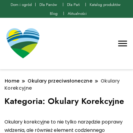
Dom i ogród
Dla Panów
Dla Pań
Katalog produktów
Blog
Aktualności
Home
Okulary przeciwsłoneczne
Okulary
Korekcyjne
Kategoria:
Okulary Korekcyjne
Okulary korekcyjne to nie tylko narzędzie poprawy
widzenia, ale również element codziennego