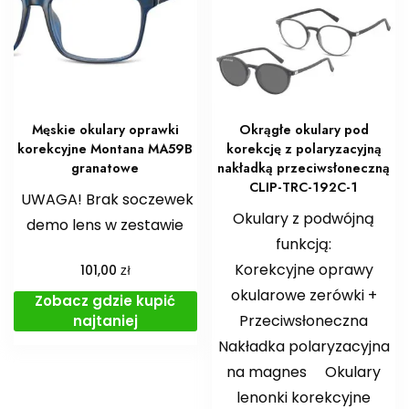
Męskie okulary oprawki
Okrągłe okulary pod
korekcyjne Montana MA59B
korekcję z polaryzacyjną
granatowe
nakładką przeciwsłoneczną
CLIP-TRC-192C-1
UWAGA! Brak soczewek
Okulary z podwójną
demo lens w zestawie
funkcją:
Korekcyjne oprawy
zł
101,00
okularowe zerówki +
Zobacz gdzie kupić
Przeciwsłoneczna
najtaniej
Nakładka polaryzacyjna
na magnes Okulary
lenonki korekcyjne