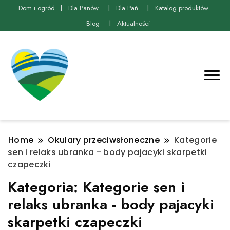
Dom i ogród
Dla Panów
Dla Pań
Katalog produktów
Blog
Aktualności
Home
Okulary przeciwsłoneczne
Kategorie
sen i relaks ubranka - body pajacyki skarpetki
czapeczki
Kategoria:
Kategorie sen i
relaks ubranka - body pajacyki
skarpetki czapeczki