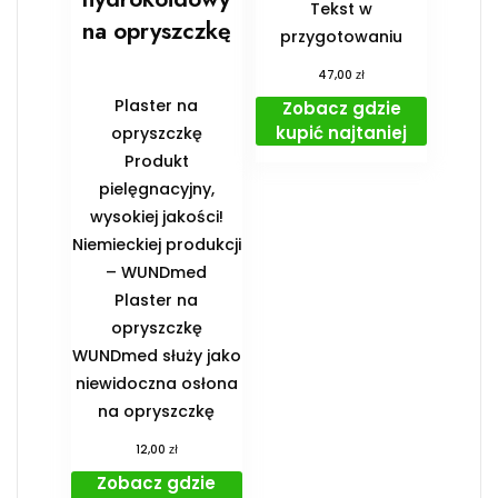
Tekst w
na opryszczkę
przygotowaniu
zł
47,00
Plaster na
Zobacz gdzie
kupić najtaniej
opryszczkę
Produkt
pielęgnacyjny,
wysokiej jakości!
Niemieckiej produkcji
– WUNDmed
Plaster na
opryszczkę
WUNDmed służy jako
niewidoczna osłona
na opryszczkę
zł
12,00
Zobacz gdzie