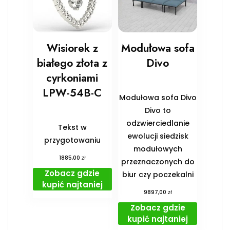
Wisiorek z
Modułowa sofa
białego złota z
Divo
cyrkoniami
LPW-54B-C
Modułowa sofa Divo
Divo to
odzwierciedlanie
Tekst w
ewolucji siedzisk
przygotowaniu
modułowych
zł
1885,00
przeznaczonych do
Zobacz gdzie
biur czy poczekalni
kupić najtaniej
zł
9897,00
Zobacz gdzie
kupić najtaniej