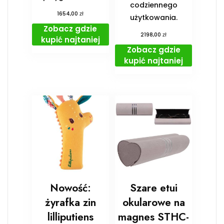
codziennego
zł
1654,00
użytkowania.
Zobacz gdzie
zł
2198,00
kupić najtaniej
Zobacz gdzie
kupić najtaniej
Nowość:
Szare etui
żyrafka zin
okularowe na
lilliputiens
magnes STHC-