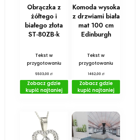
Obrączka z
Komoda wysoka
żółtego i
z drzwiami biała
białego złota
mat 100 cm
ST-80ZB-k
Edinburgh
Tekst w
Tekst w
przygotowaniu
przygotowaniu
zł
zł
5503,00
1462,00
Zobacz gdzie
Zobacz gdzie
kupić najtaniej
kupić najtaniej