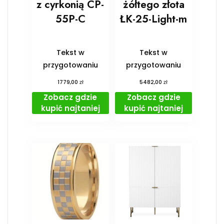
z cyrkonią CP-
żółtego złota
55P-C
ŁK-25-Light-m
Tekst w
Tekst w
przygotowaniu
przygotowaniu
zł
zł
1779,00
5482,00
Zobacz gdzie
Zobacz gdzie
kupić najtaniej
kupić najtaniej