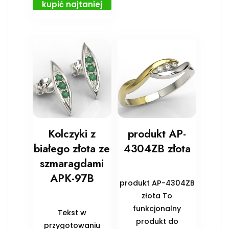
kupić najtaniej
Kolczyki z
produkt AP-
białego złota ze
4304ZB złota
szmaragdami
APK-97B
produkt AP-4304ZB
złota To
funkcjonalny
Tekst w
produkt do
przygotowaniu