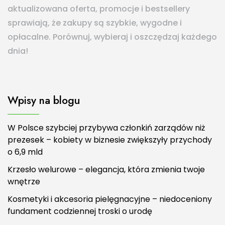
aktualizowana oferta, promocje i bestsellery
sprawiają, że zakupy są szybkie, wygodne i
opłacalne. Porównuj, wybieraj i oszczędzaj każdego
dnia!
Wpisy na blogu
W Polsce szybciej przybywa członkiń zarządów niż
prezesek – kobiety w biznesie zwiększyły przychody
o 6,9 mld
Krzesło welurowe – elegancja, która zmienia twoje
wnętrze
Kosmetyki i akcesoria pielęgnacyjne – niedoceniony
fundament codziennej troski o urodę