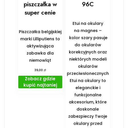
piszczałka w
96C
super cenie
Etui na okulary
na magnes –
Piszczałka belgijskiej
kolor szary pasuje
marki Lilliputiens to
do okularów
aktywizująca
korekcyjnych oraz
zabawka dla
niektórych modeli
niemowląt
okularów
zł
39,00
przeciwsłonecznych
Zobacz gdzie
Etui na okulary to
kupić najtaniej
eleganckie i
funkcjonalne
akcesorium, które
doskonale
zabezpieczy Twoje
okulary przed