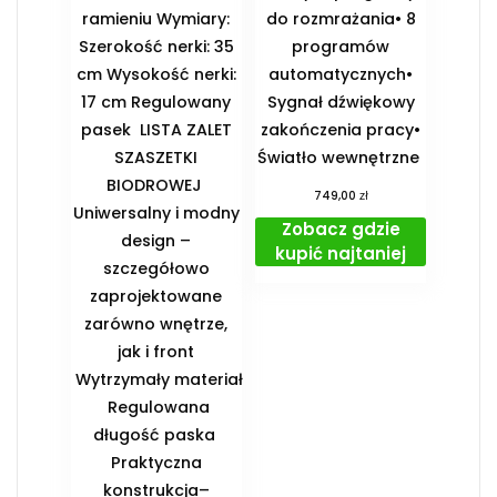
ramieniu Wymiary:
do rozmrażania• 8
Szerokość nerki: 35
programów
cm Wysokość nerki:
automatycznych•
17 cm Regulowany
Sygnał dźwiękowy
pasek ️ LISTA ZALET
zakończenia pracy•
SZASZETKI
Światło wewnętrzne
BIODROWEJ ️
zł
749,00
Uniwersalny i modny
Zobacz gdzie
design –
kupić najtaniej
szczegółowo
zaprojektowane
zarówno wnętrze,
jak i front
️ Wytrzymały materiał
️ Regulowana
długość paska ️
Praktyczna
konstrukcja–