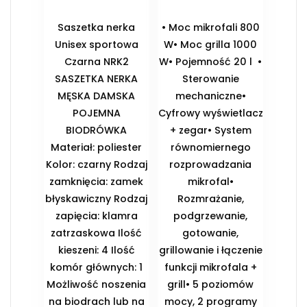
Saszetka nerka
• Moc mikrofali 800
Unisex sportowa
W• Moc grilla 1000
Czarna NRK2
W• Pojemność 20 l •
SASZETKA NERKA
Sterowanie
MĘSKA DAMSKA
mechaniczne•
POJEMNA
Cyfrowy wyświetlacz
BIODRÓWKA
+ zegar• System
Materiał: poliester
równomiernego
Kolor: czarny Rodzaj
rozprowadzania
zamknięcia: zamek
mikrofal•
błyskawiczny Rodzaj
Rozmrażanie,
zapięcia: klamra
podgrzewanie,
zatrzaskowa Ilość
gotowanie,
kieszeni: 4 Ilość
grillowanie i łączenie
komór głównych: 1
funkcji mikrofala +
Możliwość noszenia
grill• 5 poziomów
na biodrach lub na
mocy, 2 programy