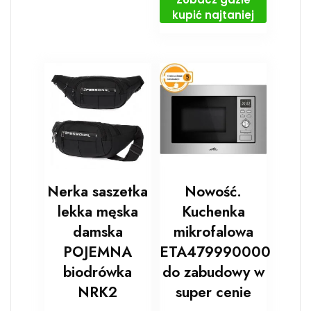
kupić najtaniej
Nerka saszetka
Nowość.
lekka męska
Kuchenka
damska
mikrofalowa
POJEMNA
ETA479990000
biodrówka
do zabudowy w
NRK2
super cenie