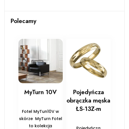
Polecamy
MyTurn 10V
Pojedyńcza
obrączka męska
ŁS-13Z-m
Fotel MyTun10V w
skórze MyTurn Fotel
to kolekcja
Pojedyńcza