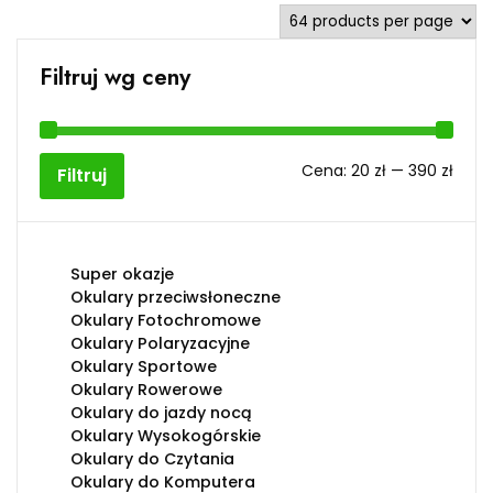
Filtruj wg ceny
Cen
Cen
Cena:
20 zł
—
390 zł
Filtruj
min
max
Super okazje
Okulary przeciwsłoneczne
Okulary Fotochromowe
Okulary Polaryzacyjne
Okulary Sportowe
Okulary Rowerowe
Okulary do jazdy nocą
Okulary Wysokogórskie
Okulary do Czytania
Okulary do Komputera