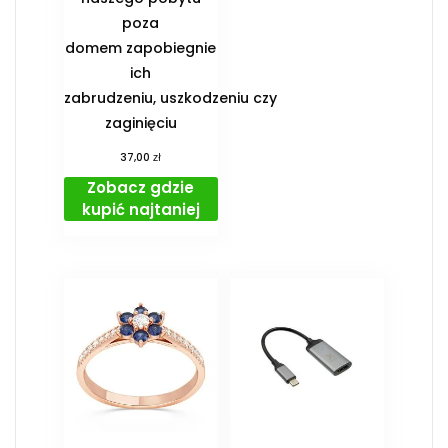
poza
domem zapobiegnie
ich
zabrudzeniu, uszkodzeniu czy
zaginięciu
zł
37,00
Zobacz gdzie
kupić najtaniej