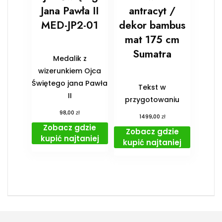
Jana Pawła II
antracyt /
MED-JP2-01
dekor bambus
mat 175 cm
Sumatra
Medalik z
wizerunkiem Ojca
Świętego jana Pawła
Tekst w
II
przygotowaniu
zł
98,00
zł
1499,00
Zobacz gdzie
Zobacz gdzie
kupić najtaniej
kupić najtaniej