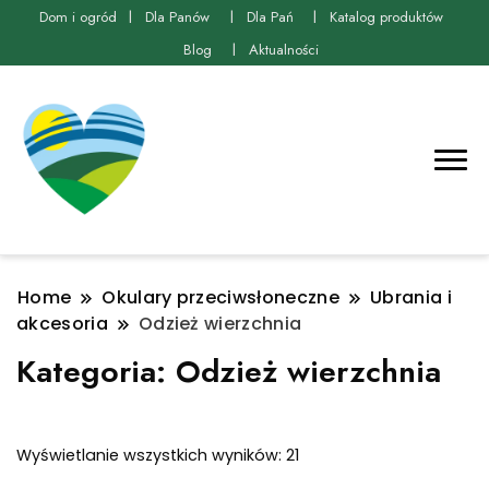
Dom i ogród
Dla Panów
Dla Pań
Katalog produktów
Blog
Aktualności
Home
Okulary przeciwsłoneczne
Ubrania i
akcesoria
Odzież wierzchnia
Kategoria:
Odzież wierzchnia
Posortowane
Wyświetlanie wszystkich wyników: 21
według