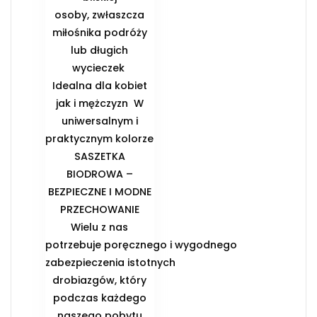
osoby, zwłaszcza
miłośnika podróży
lub długich
wycieczek ️
Idealna dla kobiet
jak i mężczyzn ️ W
uniwersalnym i
praktycznym kolorze
️SASZETKA
BIODROWA –
BEZPIECZNE I MODNE
PRZECHOWANIE️
Wielu z nas
potrzebuje poręcznego i wygodnego
zabezpieczenia istotnych
drobiazgów, który
podczas każdego
naszego pobytu