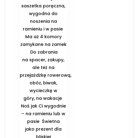
saszetka poręczna,
wygodna do
noszenia na
ramieniu i w pasie ️
Ma aż 4 komory
zamykane na zamek
️ Do zabrania
na spacer, zakupy,
ale też na
przejażdżkę rowerową,
obóz, biwak,
wycieczkę w
góry, na wakacje ️
Noś jak Ci wygodnie
– na ramieniu lub w
pasie ️ Świetna
jako prezent dla
bliskiej