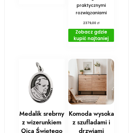
praktycznymi
rozwiązaniami
zł
2379,00
Zobacz gdzie
kupić najtaniej
Medalik srebrny
Komoda wysoka
z wizerunkiem
z szufladami i
Ojca Świętego
drzwiami