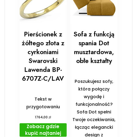
Pierścionek z
Sofa z funkcją
żółtego złota z
spania Dot
cyrkoniami
musztardowa,
Swarovski
obłe kształty
Lawenda BP-
6707Z-C/LAV
Poszukujesz sofy,
która połączy
wygodę i
Tekst w
funkcjonalność?
przygotowaniu
Sofa Dot spełni
zł
1764,00
Twoje oczekiwania,
Zobacz gdzie
łącząc elegancki
kupić najtaniej
design z