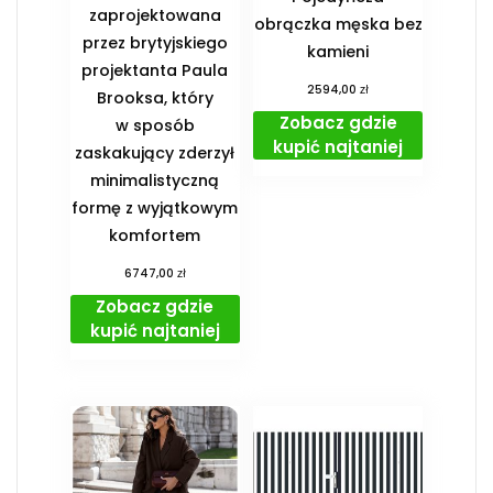
zaprojektowana
obrączka męska bez
przez brytyjskiego
kamieni
projektanta Paula
zł
2594,00
Brooksa, który
Zobacz gdzie
w sposób
kupić najtaniej
zaskakujący zderzył
minimalistyczną
formę z wyjątkowym
komfortem
zł
6747,00
Zobacz gdzie
kupić najtaniej