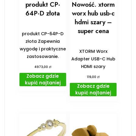
produkt CP-
Nowość. xtorm
64P-D złota
worx hub usb-c
hdmi szary –
super cena
produkt CP-64P-D
złota Zapewnia
wygodę i praktyczne
XTORM Worx
zastosowanie.
Adapter USB-C Hub
HDMI szary
zł
4973,00
Zobacz gdzie
zł
119,00
kupić najtaniej
Zobacz gdzie
kupić najtaniej