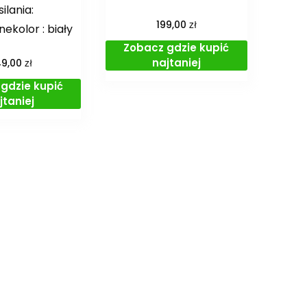
silania:
zł
199,00
ekolor : biały
Zobacz gdzie kupić
najtaniej
zł
49,00
gdzie kupić
jtaniej