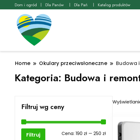
Dom i ogród
Dla Panów
Dla Pań
Katalog produktów
Home
Okulary przeciwsłoneczne
Budowa i
Kategoria:
Budowa i remon
Wyświetlani
Filtruj wg ceny
Cena
Cena
Cena:
190 zł
—
250 zł
Filtruj