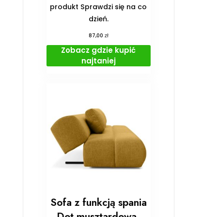
produkt Sprawdzi się na co
dzień.
zł
87,00
Zobacz gdzie kupić
najtaniej
Sofa z funkcją spania
Dot musztardowa,