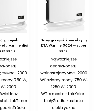
ć. grzejnik
Nowy grzejnik konwekcyjny
 eta warmie digi
ETA Warmie 0624 – super
per cenie
cena.
ażniejsze
Najważniejsze
:Rodzaj :
cechy:Rodzaj :
ącyMoc : 2000
wolnostojącyMoc : 2000
 mocy: 750 W,
WPoziomy mocy: 750 W,
 W, 2000
1250 W, 2000
wietlacz
WTermostat: takKolor :
tat: takTimer
białyŹródło zasilania:
 godzinŹródło
elektryczne