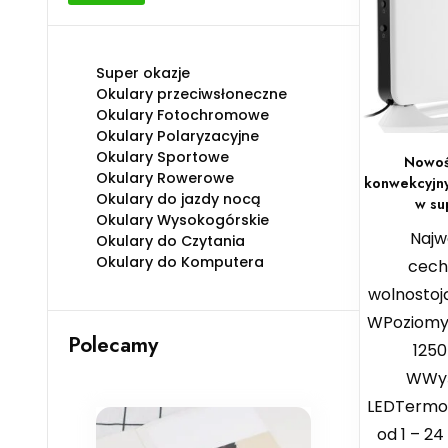
min
max
Super okazje
Okulary przeciwsłoneczne
Okulary Fotochromowe
Okulary Polaryzacyjne
Okulary Sportowe
Nowoś
Okulary Rowerowe
konwekcyjny
Okulary do jazdy nocą
w su
Okulary Wysokogórskie
Najw
Okulary do Czytania
Okulary do Komputera
cechy
wolnostoj
WPoziomy
Polecamy
1250
WWyś
LEDTermos
od 1 – 24