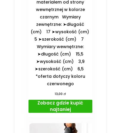
materiałem od strony
wewnętrznej w kolorze
czarnym ️Wymiary
zewnętrzne: ➤długość
(cm) 17 ➤wysokość (cm)
5 ➤szerokość (cm) 7
️Wymiary wewnętrzne:
➤długość (cm) 15,5
➤wysokość (cm) 3,9
➤szerokość (cm) 6,5
*oferta dotyczy koloru
czerwonego
zł
13,00
Zobacz gdzie kupić
najtaniej