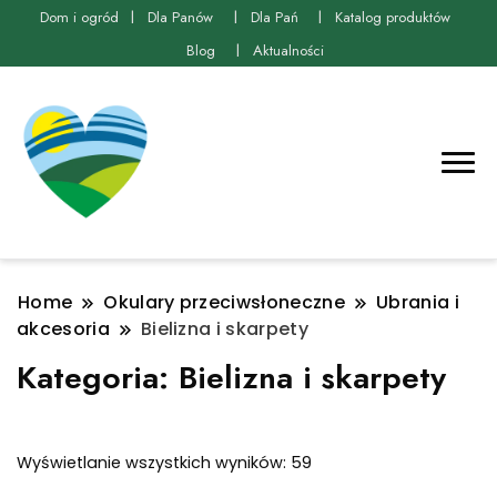
Dom i ogród
Dla Panów
Dla Pań
Katalog produktów
Blog
Aktualności
Home
Okulary przeciwsłoneczne
Ubrania i
akcesoria
Bielizna i skarpety
Kategoria:
Bielizna i skarpety
Posortowane
Wyświetlanie wszystkich wyników: 59
według