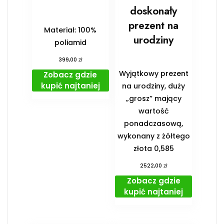
doskonały
prezent na
Materiał: 100%
urodziny
poliamid
zł
399,00
Wyjątkowy prezent
Zobacz gdzie
kupić najtaniej
na urodziny, duży
„grosz” mający
wartość
ponadczasową,
wykonany z żółtego
złota 0,585
zł
2522,00
Zobacz gdzie
kupić najtaniej