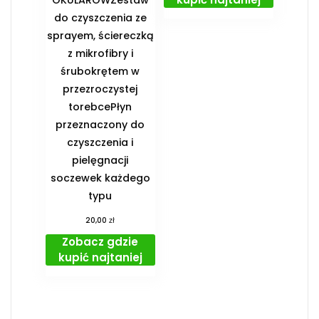
do czyszczenia ze
sprayem, ściereczką
z mikrofibry i
śrubokrętem w
przezroczystej
torebcePłyn
przeznaczony do
czyszczenia i
pielęgnacji
soczewek każdego
typu
zł
20,00
Zobacz gdzie
kupić najtaniej