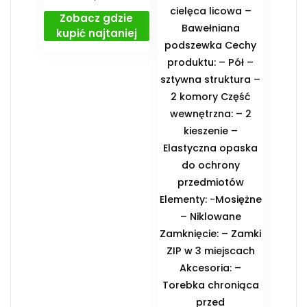
cielęca licowa –
Zobacz gdzie
Bawełniana
kupić najtaniej
podszewka Cechy
produktu: – Pół –
sztywna struktura –
2 komory Część
wewnętrzna: – 2
kieszenie –
Elastyczna opaska
do ochrony
przedmiotów
Elementy: -Mosiężne
– Niklowane
Zamknięcie: – Zamki
ZIP w 3 miejscach
Akcesoria: –
Torebka chroniąca
przed