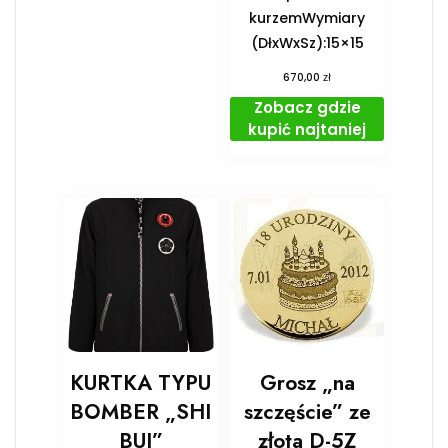
kurzemWymiary
(DłxWxSz):15×15
zł
670,00
Zobacz gdzie
kupić najtaniej
KURTKA TYPU
Grosz „na
BOMBER „SHI
szczęście” ze
BUI”
złota D-5Z