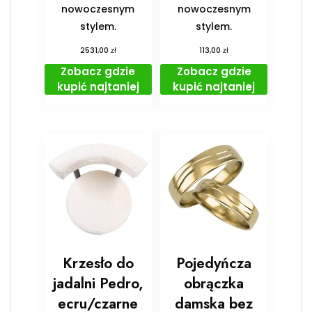
nowoczesnym
nowoczesnym
stylem.
stylem.
zł
zł
2531,00
113,00
Zobacz gdzie
Zobacz gdzie
kupić najtaniej
kupić najtaniej
Krzesło do
Pojedyńcza
jadalni Pedro,
obrączka
ecru/czarne
damska bez