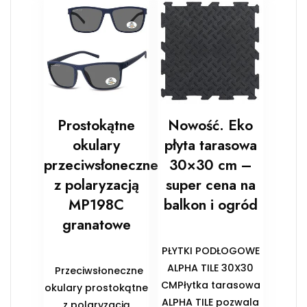
Prostokątne
Nowość. Eko
okulary
płyta tarasowa
przeciwsłoneczne
30×30 cm –
z polaryzacją
super cena na
MP198C
balkon i ogród
granatowe
PŁYTKI PODŁOGOWE
ALPHA TILE 30X30
Przeciwsłoneczne
CMPłytka tarasowa
okulary prostokątne
ALPHA TILE pozwala
z polaryzacją