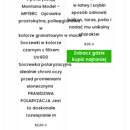
w łatwy i szybki
Montana Model –
sposób odnowić
MP198C Oprawka
balkon, taras, patio i
prostokątna, poliwęglanowa
nadać mu unikalny
w
charakter
kolorze granatowym w macie
Soczewki w kolorze
zł
8,00
czarnym z filtrem
Zobacz gdzie
UV400
kupić najtaniej
Soczewka polaryzacyjna
idealnie chroni oczy
przed promieniami
słonecznymi
PRAWDZIWA
POLARYZACJA Jest
to doskonałe
rozwiązanie m
zł
82,00