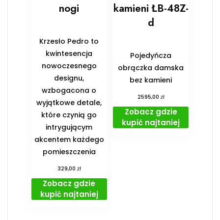
nogi
kamieni ŁB-48Z-
d
Krzesło Pedro to
kwintesencja
Pojedyńcza
nowoczesnego
obrączka damska
designu,
bez kamieni
wzbogacona o
zł
2595,00
wyjątkowe detale,
Zobacz gdzie
które czynią go
kupić najtaniej
intrygującym
akcentem każdego
pomieszczenia
zł
329,00
Zobacz gdzie
kupić najtaniej