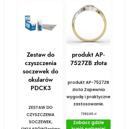
Zestaw do
produkt AP-
czyszczenia
7527ZB złota
soczewek do
okularów
produkt AP-7527ZB
PDCK3
złota Zapewnia
wygodę i praktyczne
zastosowanie.
ZESTAW DO
zł
CZYSZCZENIA
7392,00
SOCZEWEK,
Zobacz gdzie
kupić najtaniej
OKULARÓWZestaw