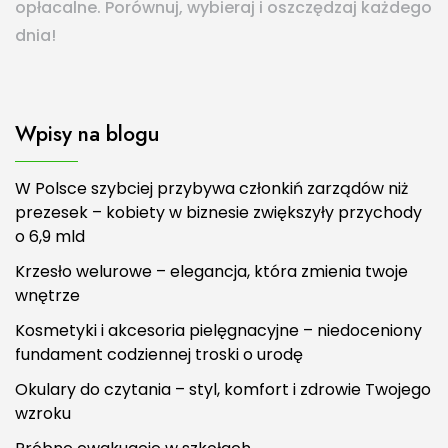
opłacalne. Porównuj, wybieraj i oszczędzaj każdego
dnia!
Wpisy na blogu
W Polsce szybciej przybywa członkiń zarządów niż
prezesek – kobiety w biznesie zwiększyły przychody
o 6,9 mld
Krzesło welurowe – elegancja, która zmienia twoje
wnętrze
Kosmetyki i akcesoria pielęgnacyjne – niedoceniony
fundament codziennej troski o urodę
Okulary do czytania – styl, komfort i zdrowie Twojego
wzroku