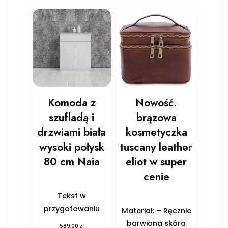
Komoda z
Nowość.
szufladą i
brązowa
drzwiami biała
kosmetyczka
wysoki połysk
tuscany leather
80 cm Naia
eliot w super
cenie
Tekst w
przygotowaniu
Materiał: – Ręcznie
barwiona skóra
zł
589,00