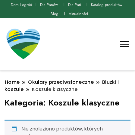
Dom i ogród
Dla Panów
Dla Pań
Katalog produktów
Blog
Aktualności
Home
Okulary przeciwsłoneczne
Bluzki i
koszule
Koszule klasyczne
Kategoria:
Koszule klasyczne
Nie znaleziono produktów, których