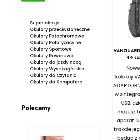
min
max
Super okazje
Okulary przeciwsłoneczne
Okulary Fotochromowe
Okulary Polaryzacyjne
Okulary Sportowe
VANGUARD
Okulary Rowerowe
44 sz
Okulary do jazdy nocą
Nowe 
Okulary Wysokogórskie
Okulary do Czytania
kolekcji
Okulary do Komputera
ADAPTOR 
w zintegro
USB, dz
Polecamy
możesz t
aparat l
trakcie je
będąc z 