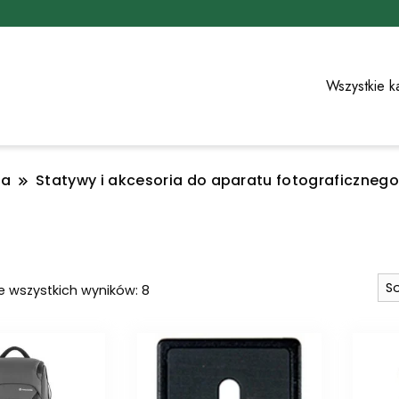
Wszystkie k
ia
Statywy i akcesoria do aparatu fotograficznego
Posortowane
e wszystkich wyników: 8
według
najnowszych