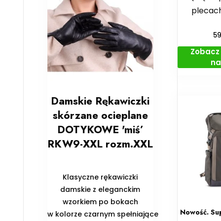
plecac
5
Zobacz 
na
Damskie Rękawiczki
skórzane ocieplane
DOTYKOWE 'miś’
RKW9-XXL rozm.XXL
Klasyczne rękawiczki
damskie z eleganckim
wzorkiem po bokach
Nowość. Sup
w kolorze czarnym spełniające