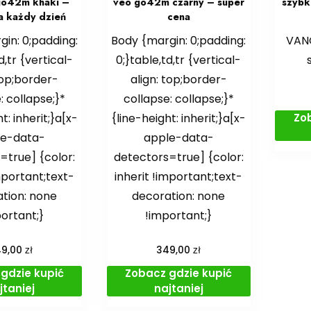
go42m khaki –
veo go42m czarny – super
szybk
na każdy dzień
cena
in: 0;padding:
Body {margin: 0;padding:
VAN
d,tr {vertical-
0;}table,td,tr {vertical-
top;border-
align: top;border-
: collapse;}*
collapse: collapse;}*
Zo
t: inherit;}a[x-
{line-height: inherit;}a[x-
le-data-
apple-data-
=true] {color:
detectors=true] {color:
mportant;text-
inherit !important;text-
tion: none
decoration: none
ortant;}
!important;}
zł
zł
49,00
349,00
gdzie kupić
Zobacz gdzie kupić
jtaniej
najtaniej