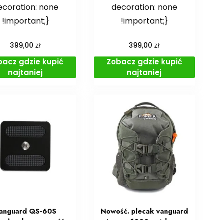
ecoration: none
decoration: none
!important;}
!important;}
zł
zł
399,00
399,00
bacz gdzie kupić
Zobacz gdzie kupić
najtaniej
najtaniej
anguard QS-60S
Nowość. plecak vanguard