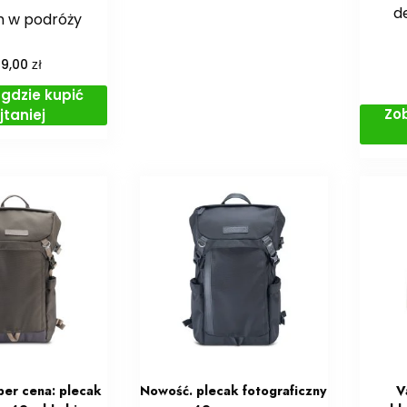
d
h w podróży
zł
99,00
gdzie kupić
Zo
jtaniej
er cena: plecak
Nowość. plecak fotograficzny
V