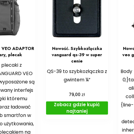
 VEO ADAPTOR
Nowość. Szybkozłączka
Nowo
ary, plecak
vanguard qs-39 w super
veo 
cenie
plecaki z
QS-39 to szybkozłączka z
Body 
 VANGUARD VEO
gwintem ¼”
0;}ta
wyposażone są
al
wany interfejs
zł
79,00
col
ięki któremu
Zobacz gdzie kupić
{line-
eraz ładować
najtaniej
ub smartfon w
detec
go użytkowania,
inher
plecakiem na