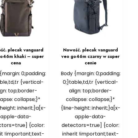
ść. plecak vanguard
Nowość. plecak vanguard
go46m khaki – super
veo go46m czarny w super
cena
cenie
{margin: 0;padding:
Body {margin: 0;padding:
ble,td,tr {vertical-
0;}table,td,tr {vertical-
ign: top;border-
align: top;border-
lapse: collapse;}*
collapse: collapse;}*
height: inherit;}a[x-
{line-height: inherit;}a[x-
apple-data-
apple-data-
tors=true] {color:
detectors=true] {color:
it !important;text-
inherit !important;text-