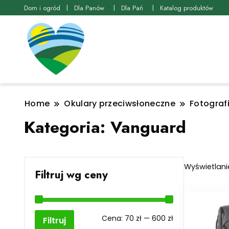
Dom i ogród
Dla Panów
Dla Pań
Katalog produktów
Home
Okulary przeciwsłoneczne
Fotograf
Kategoria:
Vanguard
Wyświetlani
Filtruj wg ceny
Cena
Cena
Cena:
70 zł
—
600 zł
Filtruj