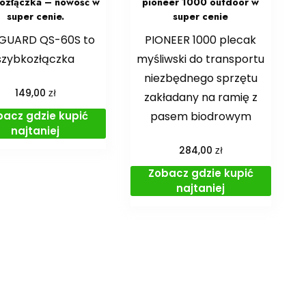
ozłączka – nowość w
pioneer 1000 outdoor w
super cenie.
super cenie
GUARD QS-60S to
PIONEER 1000 plecak
szybkozłączka
myśliwski do transportu
niezbędnego sprzętu
zł
149,00
zakładany na ramię z
bacz gdzie kupić
pasem biodrowym
najtaniej
zł
284,00
Zobacz gdzie kupić
najtaniej