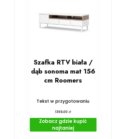
Szafka RTV biała /
dąb sonoma mat 156
cm Roomers
Tekst w przygotowaniu
zł
1369,00
Zobacz gdzie kupić
najtaniej