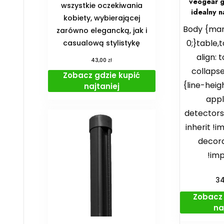
veogear 
wszystkie oczekiwania
idealny 
kobiety, wybierającej
Body {marg
zarówno elegancką, jak i
0;}table,t
casualową stylistykę
align: 
zł
43,00
collapse
Zobacz gdzie kupić
{line-heigh
najtaniej
app
detectors
inherit !i
decora
!imp
3
Zobacz 
na