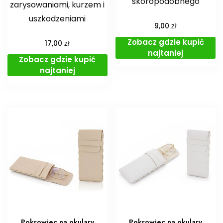
skóropodobnego
zarysowaniami, kurzem i
uszkodzeniami
zł
9,00
Zobacz gdzie kupić
zł
17,00
najtaniej
Zobacz gdzie kupić
najtaniej
Pokrowiec na okulary
Pokrowiec na okulary