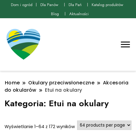
Dom i ogród
Dla Panów
Dla Pań
Katalog produktów
Blog
Aktualności
Home
Okulary przeciwsłoneczne
Akcesoria
do okularów
Etui na okulary
Kategoria:
Etui na okulary
Posortowane
Wyświetlanie 1–64 z 172 wyników
według