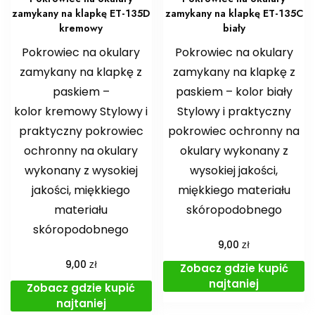
zamykany na klapkę ET-135D
zamykany na klapkę ET-135C
kremowy
biały
Pokrowiec na okulary
Pokrowiec na okulary
zamykany na klapkę z
zamykany na klapkę z
paskiem –
paskiem – kolor biały
kolor kremowy Stylowy i
Stylowy i praktyczny
praktyczny pokrowiec
pokrowiec ochronny na
ochronny na okulary
okulary wykonany z
wykonany z wysokiej
wysokiej jakości,
jakości, miękkiego
miękkiego materiału
materiału
skóropodobnego
skóropodobnego
zł
9,00
zł
9,00
Zobacz gdzie kupić
najtaniej
Zobacz gdzie kupić
najtaniej