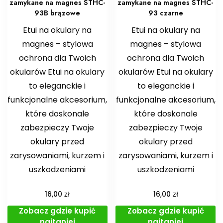
zamykane na magnes STHC-
zamykane na magnes STHC-
93B brązowe
93 czarne
Etui na okulary na
Etui na okulary na
magnes – stylowa
magnes – stylowa
ochrona dla Twoich
ochrona dla Twoich
okularów Etui na okulary
okularów Etui na okulary
to eleganckie i
to eleganckie i
funkcjonalne akcesorium,
funkcjonalne akcesorium,
które doskonale
które doskonale
zabezpieczy Twoje
zabezpieczy Twoje
okulary przed
okulary przed
zarysowaniami, kurzem i
zarysowaniami, kurzem i
uszkodzeniami
uszkodzeniami
zł
zł
16,00
16,00
Zobacz gdzie kupić
Zobacz gdzie kupić
najtaniej
najtaniej