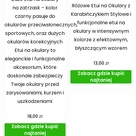
Różowe Etui na Okulary z
na zatrzask – kolor
Karabińczykiem Stylowe i
czarny pasuje do
funkcjonalne etui na
okularów przeciwsłonecznych,
okulary w intensywnym
sportowych, oraz dużych
kolorze z efektownym,
okularów korekcyjnych
błyszczącym wzorem
Etui na okulary to
eleganckie i funkcjonalne
zł
13,00
akcesorium, które
Zobacz gdzie kupić
doskonale zabezpieczy
najtaniej
Twoje okulary przed
zarysowaniami, kurzem i
uszkodzeniami
zł
18,00
Zobacz gdzie kupić
najtaniej