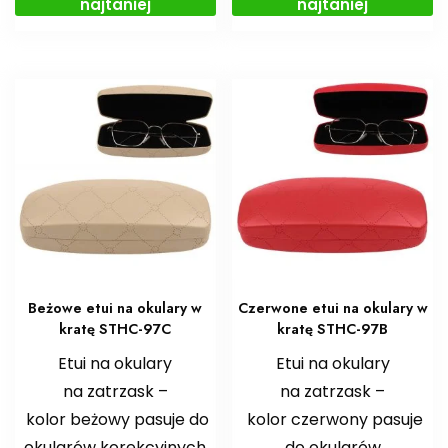
najtaniej
najtaniej
Beżowe etui na okulary w
Czerwone etui na okulary w
kratę STHC-97C
kratę STHC-97B
Etui na okulary
Etui na okulary
na zatrzask –
na zatrzask –
kolor beżowy pasuje do
kolor czerwony pasuje
okularów korekcyjnych
do okularów