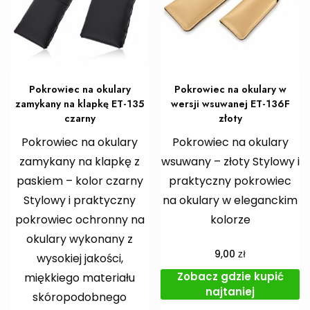
Pokrowiec na okulary
Pokrowiec na okulary w
zamykany na klapkę ET-135
wersji wsuwanej ET-136F
czarny
złoty
Pokrowiec na okulary
Pokrowiec na okulary
zamykany na klapkę z
wsuwany – złoty Stylowy i
paskiem – kolor czarny
praktyczny pokrowiec
Stylowy i praktyczny
na okulary w eleganckim
pokrowiec ochronny na
kolorze
okulary wykonany z
zł
9,00
wysokiej jakości,
Zobacz gdzie kupić
miękkiego materiału
najtaniej
skóropodobnego