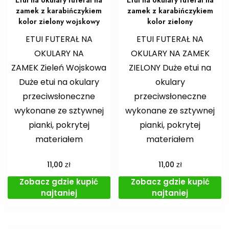
Etui na okulary futerał na
Etui na okulary futerał na
zamek z karabińczykiem
zamek z karabińczykiem
kolor zielony wojskowy
kolor zielony
ETUI FUTERAŁ NA
ETUI FUTERAŁ NA
OKULARY NA
OKULARY NA ZAMEK
ZAMEK Zieleń Wojskowa
ZIELONY Duże etui na
Duże etui na okulary
okulary
przeciwsłoneczne
przeciwsłoneczne
wykonane ze sztywnej
wykonane ze sztywnej
pianki, pokrytej
pianki, pokrytej
materiałem
materiałem
zł
zł
11,00
11,00
Zobacz gdzie kupić
Zobacz gdzie kupić
najtaniej
najtaniej