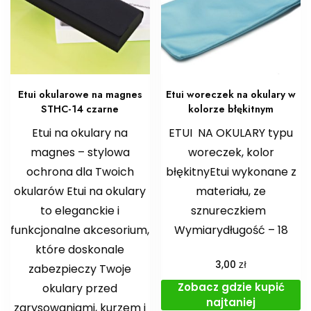
Etui okularowe na magnes
Etui woreczek na okulary w
STHC-14 czarne
kolorze błękitnym
Etui na okulary na
ETUI NA OKULARY typu
magnes – stylowa
woreczek, kolor
ochrona dla Twoich
błękitnyEtui wykonane z
okularów Etui na okulary
materiału, ze
to eleganckie i
sznureczkiem
funkcjonalne akcesorium,
Wymiarydługość – 18
które doskonale
zł
3,00
zabezpieczy Twoje
Zobacz gdzie kupić
okulary przed
najtaniej
zarysowaniami, kurzem i