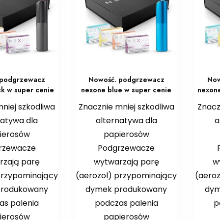
 podgrzewacz
Nowość. podgrzewacz
Now
ck w super cenie
nexone blue w super cenie
nexone
niej szkodliwa
Znacznie mniej szkodliwa
Znacz
natywa dla
alternatywa dla
a
ierosów
papierosów
rzewacze
Podgrzewacze
rzają parę
wytwarzają parę
w
przypominający
(aerozol) przypominający
(aero
produkowany
dymek produkowany
dym
as palenia
podczas palenia
p
ierosów
papierosów