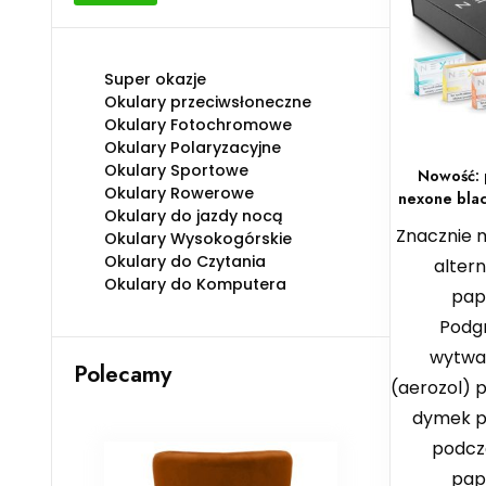
min
max
Super okazje
Okulary przeciwsłoneczne
Okulary Fotochromowe
Okulary Polaryzacyjne
Okulary Sportowe
Nowość:
Okulary Rowerowe
nexone bla
Okulary do jazdy nocą
Znacznie m
Okulary Wysokogórskie
Okulary do Czytania
alter
Okulary do Komputera
pap
Podg
wytwa
Polecamy
(aerozol) 
dymek 
podcz
pap