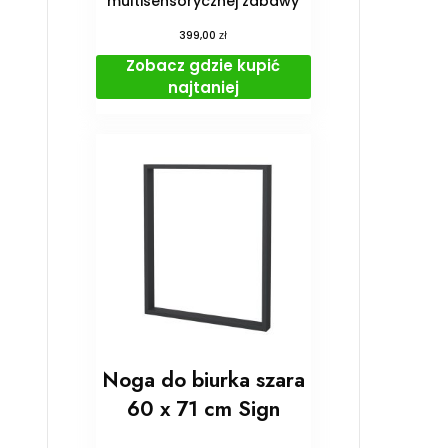
multisensorycznej zabawy
zł
399,00
Zobacz gdzie kupić
najtaniej
Noga do biurka szara
60 x 71 cm Sign