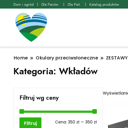
Dom i ogród
Dla Panów
Dla Pań
Katalog produktów
Home
Okulary przeciwsłoneczne
ZESTAWY 
Kategoria:
Wkładów
Wyświetlani
Filtruj wg ceny
Cena
Cena
Cena:
350 zł
—
360 zł
Filtruj