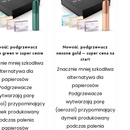
ość: podgrzewacz
Nowość. podgrzewacz
 green w super cenie
nexone gold – super cena na
start
nie mniej szkodliwa
Znacznie mniej szkodliwa
lternatywa dla
alternatywa dla
papierosów
papierosów
Podgrzewacze
Podgrzewacze
ytwarzają parę
wytwarzają parę
zol) przypominający
(aerozol) przypominający
ek produkowany
dymek produkowany
odczas palenia
podczas palenia
papierosów