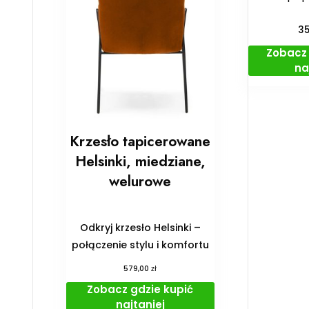
3
Zobacz 
na
Krzesło tapicerowane
Helsinki, miedziane,
welurowe
Odkryj krzesło Helsinki –
połączenie stylu i komfortu
zł
579,00
Zobacz gdzie kupić
najtaniej