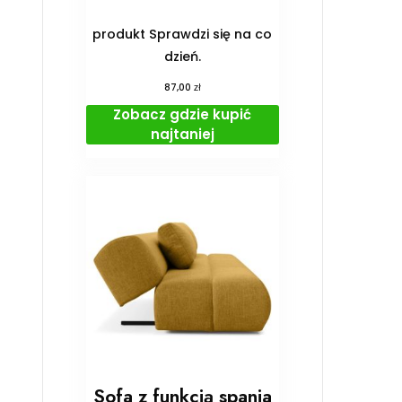
produkt Sprawdzi się na co
dzień.
zł
87,00
Zobacz gdzie kupić
najtaniej
Sofa z funkcją spania