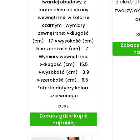
z elektrol
twardej obudowy, z
materiałem od strony
twarzy, oko
wewnętrznej w kolorze
d
czarnym ️Wymiary
zewnętrzne: ➤długość
3
(cm) 17 ➤wysokość (cm)
Zobacz 
5 ➤szerokość (cm) 7
na
️Wymiary wewnętrzne:
➤długość (cm) 15,5
➤wysokość (cm) 3,9
➤szerokość (cm) 6,5
*oferta dotyczy koloru
czerwonego
zł
13,00
Zobacz gdzie kupić
najtaniej