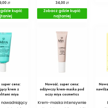
zł
zł
9,00
34,00
gdzie kupić
Zobacz gdzie kupić
jtaniej
najtaniej
 super cena:
Nowość. super cena:
Nowoś
ający krem z
odżywczy krem-maska pod
nawilż
olitami miya
oczy miya cosmetics
m nawadniający
Krem-maska intensywnie