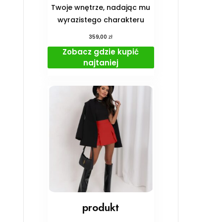
Twoje wnętrze, nadając mu
wyrazistego charakteru
zł
359,00
Zobacz gdzie kupić
najtaniej
produkt