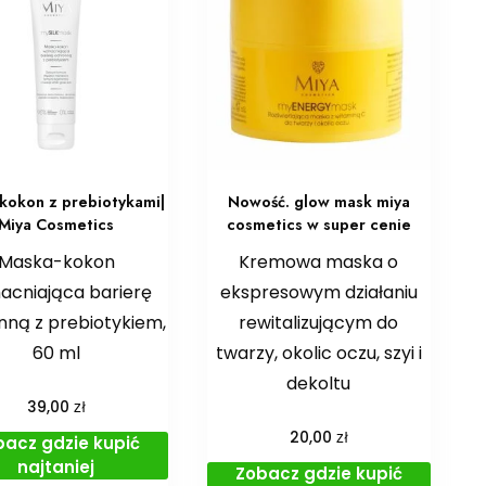
kokon z prebiotykami|
Nowość. glow mask miya
Miya Cosmetics
cosmetics w super cenie
Maska-kokon
Kremowa maska o
cniająca barierę
ekspresowym działaniu
nną z prebiotykiem,
rewitalizującym do
60 ml
twarzy, okolic oczu, szyi i
dekoltu
zł
39,00
zł
20,00
bacz gdzie kupić
najtaniej
Zobacz gdzie kupić