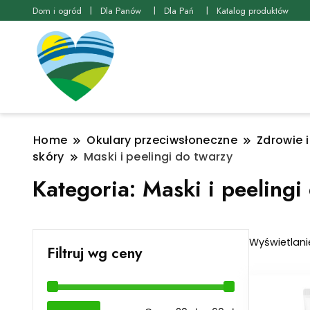
Dom i ogród
Dla Panów
Dla Pań
Katalog produktów
Home
Okulary przeciwsłoneczne
Zdrowie 
skóry
Maski i peelingi do twarzy
Kategoria:
Maski i peelingi
Wyświetlani
Filtruj wg ceny