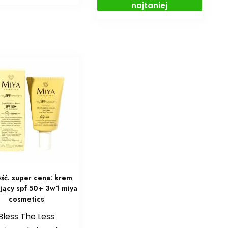
najtaniej
ć. super cena: krem
ający spf 50+ 3w1 miya
cosmetics
Bless The Less