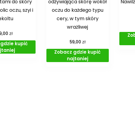
itami do skóry
odżywiająca skórę wokół
Nawil
lic oczu, szyi i
oczu do każdego typu
ekoltu
cery, w tym skóry
wrażliwej
zł
9,00
Zo
zł
59,00
gdzie kupić
jtaniej
Zobacz gdzie kupić
najtaniej