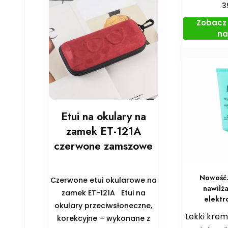
3
Zobacz 
na
Etui na okulary na
zamek ET-121A
czerwone zamszowe
Nowość.
Czerwone etui okularowe na
nawilż
zamek ET-121A Etui na
elektr
okulary przeciwsłoneczne,
Lekki kre
korekcyjne – wykonane z