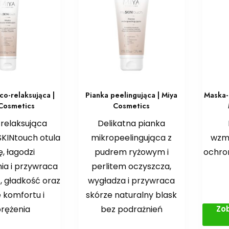
co-relaksująca |
Pianka peelingująca | Miya
Maska-
Cosmetics
Cosmetics
relaksująca
Delikatna pianka
KINtouch otula
mikropeelingująca z
wzma
, łagodzi
pudrem ryżowym i
ochro
ia i przywraca
perlitem oczyszcza,
ć, gładkość oraz
wygładza i przywraca
 komfortu i
skórze naturalny blask
Zo
rężenia
bez podrażnień