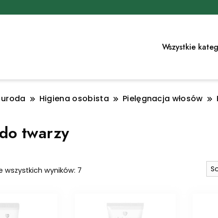
Wszystkie kateg
i uroda
Higiena osobista
Pielęgnacja włosów
 do twarzy
Posortowane
e wszystkich wyników: 7
według
najnowszych