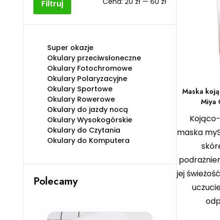
Cena
Cena
Cena:
20 zł
—
60 zł
Filtruj
min
max
Super okazje
Okulary przeciwsłoneczne
Okulary Fotochromowe
Okulary Polaryzacyjne
Okulary Sportowe
Maska koją
Okulary Rowerowe
Miya 
Okulary do jazdy nocą
Kojąco-
Okulary Wysokogórskie
Okulary do Czytania
maska myS
Okulary do Komputera
skórę
podrażnien
jej świeżoś
Polecamy
uczucie
odp