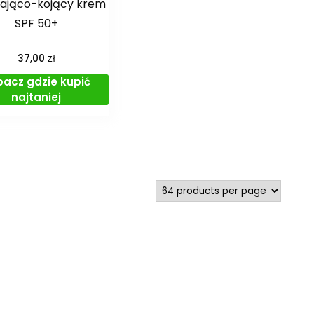
żająco-kojący krem
SPF 50+
zł
37,00
bacz gdzie kupić
najtaniej