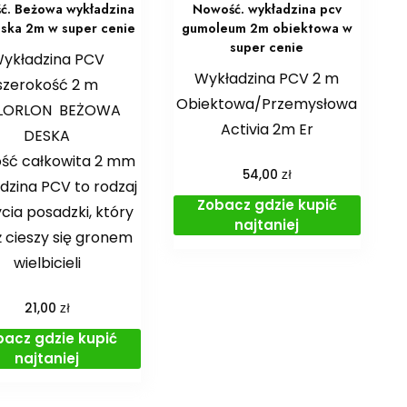
ć. Beżowa wykładzina
Nowość. wykładzina pcv
ska 2m w super cenie
gumoleum 2m obiektowa w
super cenie
ykładzina PCV
Wykładzina PCV 2 m
szerokość 2 m
Obiektowa/Przemysłowa
LORLON BEŻOWA
Activia 2m Er
DESKA
ść całkowita 2 mm
zł
54,00
dzina PCV to rodzaj
Zobacz gdzie kupić
cia posadzki, który
najtaniej
 cieszy się gronem
wielbicieli
zł
21,00
bacz gdzie kupić
najtaniej