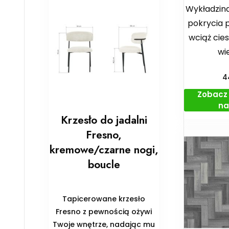
Wykładzina
pokrycia p
wciąż cie
wie
4
Zobacz 
na
Krzesło do jadalni
Fresno,
kremowe/czarne nogi,
boucle
Tapicerowane krzesło
Fresno z pewnością ożywi
Twoje wnętrze, nadając mu