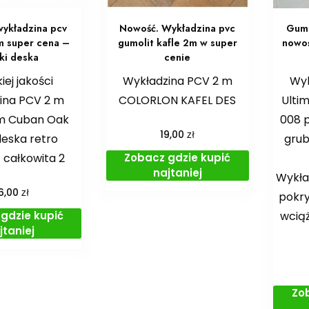
ykładzina pcv
Nowość. Wykładzina pvc
Gum
m super cena –
gumolit kafle 2m w super
nowoś
tki deska
cenie
ej jakości
Wykładzina PCV 2 m
Wyk
ina PCV 2 m
COLORLON KAFEL DES
Ulti
 m Cuban Oak
008 p
zł
19,00
eska retro
grub
Zobacz gdzie kupić
 całkowita 2
najtaniej
Wykła
zł
6,00
pokry
gdzie kupić
wciąż
jtaniej
Zo