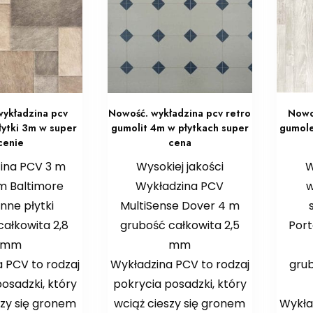
ykładzina pcv
Nowość. wykładzina pcv retro
Nowo
łytki 3m w super
gumolit 4m w płytkach super
gumole
cenie
cena
ina PCV 3 m
Wysokiej jakości
W
m Baltimore
Wykładzina PCV
w
nne płytki
MultiSense Dover 4 m
całkowita 2,8
grubość całkowita 2,5
Port
mm
mm
 PCV to rodzaj
Wykładzina PCV to rodzaj
grub
osadzki, który
pokrycia posadzki, który
szy się gronem
wciąż cieszy się gronem
Wykła