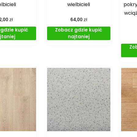
lbicieli
wielbicieli
pokry
wciąż
zł
zł
2,00
64,00
gdzie kupić
Zobacz gdzie kupić
jtaniej
najtaniej
Zo