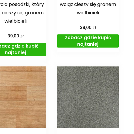
cia posadzki, który
wciąż cieszy się gronem
 cieszy się gronem
wielbicieli
wielbicieli
zł
39,00
zł
39,00
Zobacz gdzie kupić
najtaniej
bacz gdzie kupić
najtaniej