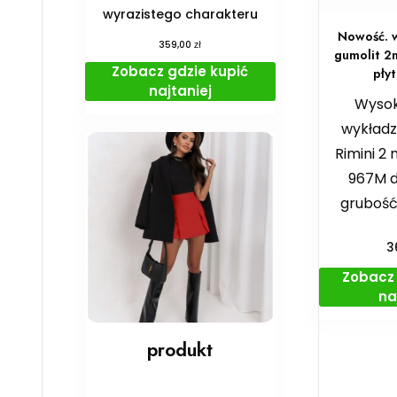
wyrazistego charakteru
Nowość. w
zł
359,00
gumolit 2
Zobacz gdzie kupić
pły
najtaniej
Wysoki
wykładz
Rimini 2
967M d
grubość
3
Zobacz 
na
produkt