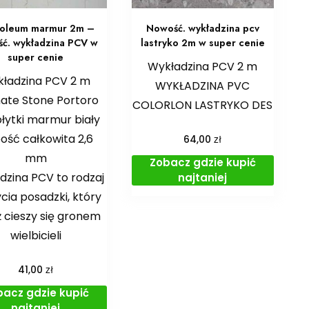
oleum marmur 2m –
Nowość. wykładzina pcv
ć. wykładzina PCV w
lastryko 2m w super cenie
super cenie
Wykładzina PCV 2 m
ładzina PCV 2 m
WYKŁADZINA PVC
mate Stone Portoro
COLORLON LASTRYKO DES
łytki marmur biały
ość całkowita 2,6
zł
64,00
mm
Zobacz gdzie kupić
dzina PCV to rodzaj
najtaniej
cia posadzki, który
 cieszy się gronem
wielbicieli
zł
41,00
bacz gdzie kupić
najtaniej