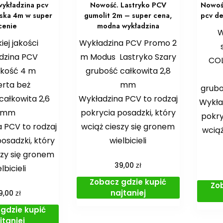
ykładzina pcv
Nowość. Lastryko PCV
Nowoś
ska 4m w super
gumolit 2m – super cena,
pcv de
cenie
modna wykładzina
W
ej jakości
Wykładzina PCV Promo 2
dzina PCV
m Modus Lastryko Szary
CO
okość 4 m
grubość całkowita 2,8
erta beż
mm
grubo
całkowita 2,6
Wykładzina PCV to rodzaj
Wykła
mm
pokrycia posadzki, który
pokry
 PCV to rodzaj
wciąż cieszy się gronem
wciąż
osadzki, który
wielbicieli
szy się gronem
zł
39,00
lbicieli
Zobacz gdzie kupić
Zo
najtaniej
zł
9,00
gdzie kupić
jtaniej