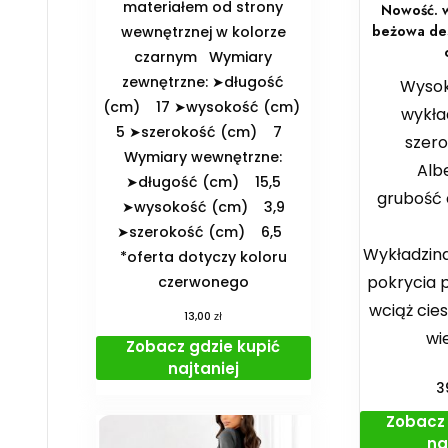
materiałem od strony
Nowość. w
beżowa de
wewnętrznej w kolorze
czarnym ️Wymiary
zewnętrzne: ➤długość
Wysoki
(cm) 17 ➤wysokość (cm)
wykła
5 ➤szerokość (cm) 7
szer
️Wymiary wewnętrzne:
Alb
➤długość (cm) 15,5
grubość 
➤wysokość (cm) 3,9
➤szerokość (cm) 6,5
Wykładzina
*oferta dotyczy koloru
pokrycia p
czerwonego
wciąż cie
zł
13,00
wie
Zobacz gdzie kupić
najtaniej
3
Zobacz 
na