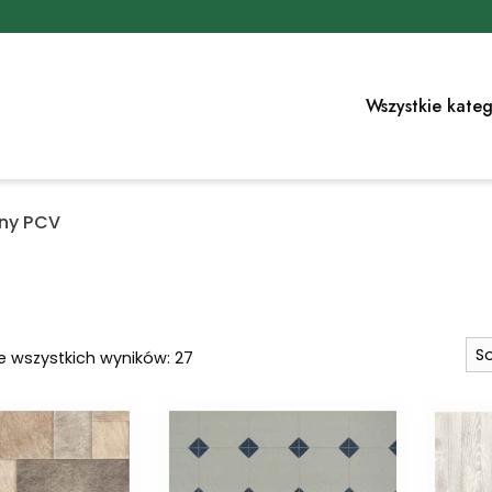
Wszystkie kateg
ny PCV
Posortowane
e wszystkich wyników: 27
według
najnowszych