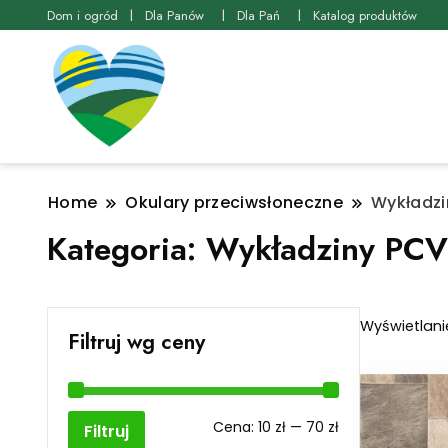
Dom i ogród
Dla Panów
Dla Pań
Katalog produktów
Home
Okulary przeciwsłoneczne
Wykładzi
Kategoria:
Wykładziny PCV
Wyświetlani
Filtruj wg ceny
Cena
Cena
Cena:
10 zł
—
70 zł
Filtruj