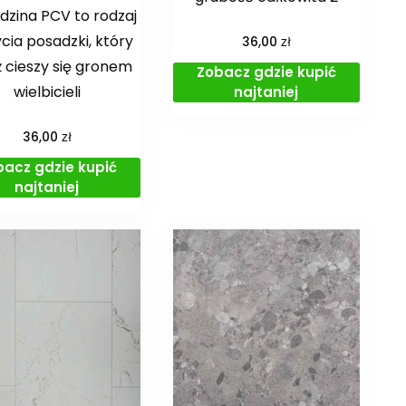
dzina PCV to rodzaj
cia posadzki, który
zł
36,00
 cieszy się gronem
Zobacz gdzie kupić
wielbicieli
najtaniej
zł
36,00
bacz gdzie kupić
najtaniej