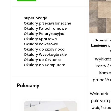
min
max
Super okazje
Okulary przeciwsłoneczne
Okulary Fotochromowe
Okulary Polaryzacyjne
Okulary Sportowe
Nowość. w
Okulary Rowerowe
kamienne p
Okulary do jazdy nocą
Okulary Wysokogórskie
Wykładz
Okulary do Czytania
Okulary do Komputera
Party 3
kamie
grubość 
Polecamy
Wykładzina
pokrycia p
wciąż cie