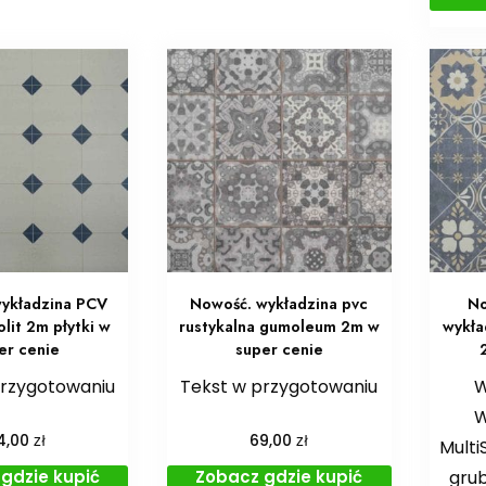
ykładzina PCV
Nowość. wykładzina pvc
No
lit 2m płytki w
rustykalna gumoleum 2m w
wykła
er cenie
super cenie
przygotowaniu
Tekst w przygotowaniu
W
W
zł
zł
4,00
69,00
Mult
gdzie kupić
Zobacz gdzie kupić
grub