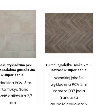
ść. wykładzina pcv
Gumolit Jodełka Deska 2m –
opodobna gumolit 3m
nowość w super cenie
w super cenie
Wysokiej jakości
ładzina PCV 3 m
wykładzina PCV 2 m
rto Tokyo Soho
Pamera 037 jodła
ość całkowita 2,7
francuska
mm
grubość całkowita 2