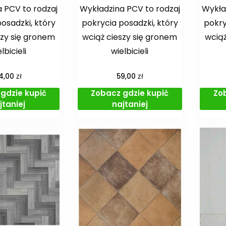
 PCV to rodzaj
Wykładzina PCV to rodzaj
Wykła
osadzki, który
pokrycia posadzki, który
pokry
szy się gronem
wciąż cieszy się gronem
wciąż
lbicieli
wielbicieli
zł
zł
4,00
59,00
gdzie kupić
Zobacz gdzie kupić
Zo
jtaniej
najtaniej