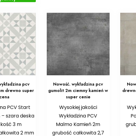
ykładzina pcv
Nowość. wykładzina pcv
Nowo
m drewno super
gumolit 2m ciemny kamień w
drewn
cena
super cenie
na PCV Start
Wysokiej jakości
Wyk
 – szara deska
Wykładzina PCV
Po
okość 3 m
Malmo Kamień 2m
grub
ałkowita 2 mm
grubość całkowita 2,7