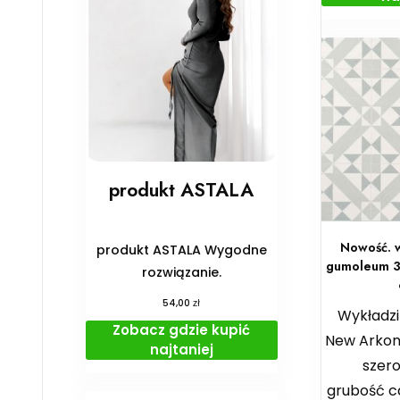
produkt ASTALA
Nowość. w
produkt ASTALA Wygodne
gumoleum 3
rozwiązanie.
zł
54,00
Wykładzi
Zobacz gdzie kupić
New Arkon
najtaniej
szer
grubość c