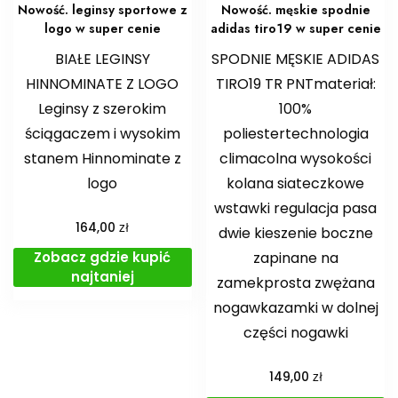
Nowość. leginsy sportowe z
Nowość. męskie spodnie
logo w super cenie
adidas tiro19 w super cenie
BIAŁE LEGINSY
SPODNIE MĘSKIE ADIDAS
HINNOMINATE Z LOGO
TIRO19 TR PNTmateriał:
Leginsy z szerokim
100%
ściągaczem i wysokim
poliestertechnologia
stanem Hinnominate z
climacolna wysokości
logo
kolana siateczkowe
wstawki regulacja pasa
zł
164,00
dwie kieszenie boczne
Zobacz gdzie kupić
zapinane na
najtaniej
zamekprosta zwężana
nogawkazamki w dolnej
części nogawki
zł
149,00