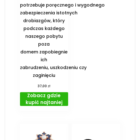
potrzebuje poręcznego i wygodnego
zabezpieczenia istotnych
drobiazgów, który
podczas każdego
naszego pobytu
poza
domem zapobiegnie
ich
zabrudzeniu, uszkodzeniu czy
zaginięciu
zł
37,00
Zobacz gdzie
kupić najtaniej