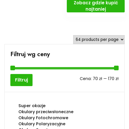
Zobacz gdzie kupić
najtaniej
Filtruj wg ceny
Cen
Cen
Cena:
70 zł
—
170 zł
Filtruj
min
max
Super okazje
Okulary przeciwsłoneczne
Okulary Fotochromowe
Okulary Polaryzacyjne