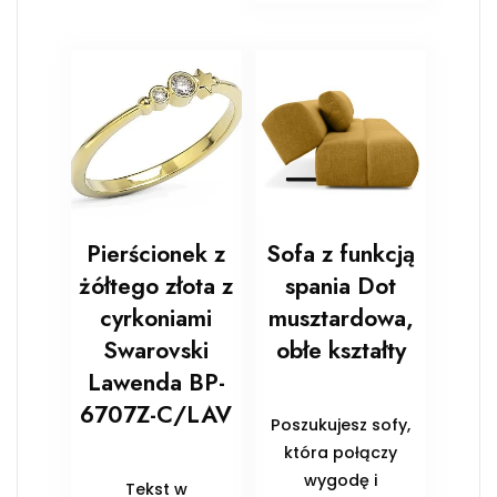
Pierścionek z
Sofa z funkcją
żółtego złota z
spania Dot
cyrkoniami
musztardowa,
Swarovski
obłe kształty
Lawenda BP-
6707Z-C/LAV
Poszukujesz sofy,
która połączy
wygodę i
Tekst w