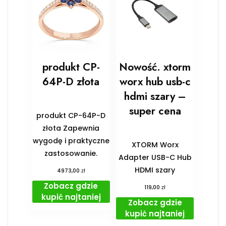
produkt CP-
Nowość. xtorm
64P-D złota
worx hub usb-c
hdmi szary –
super cena
produkt CP-64P-D
złota Zapewnia
wygodę i praktyczne
XTORM Worx
zastosowanie.
Adapter USB-C Hub
HDMI szary
zł
4973,00
Zobacz gdzie
zł
119,00
kupić najtaniej
Zobacz gdzie
kupić najtaniej