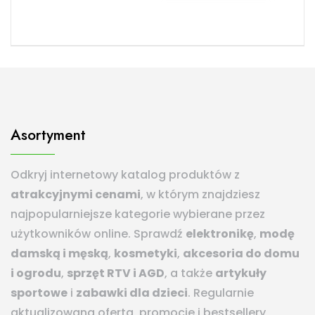
Asortyment
Odkryj internetowy katalog produktów z
atrakcyjnymi cenami
, w którym znajdziesz
najpopularniejsze kategorie wybierane przez
użytkowników online. Sprawdź
elektronikę
,
modę
damską i męską
,
kosmetyki
,
akcesoria do domu
i ogrodu
,
sprzęt RTV i AGD
, a także
artykuły
sportowe
i
zabawki dla dzieci
. Regularnie
aktualizowana oferta, promocje i bestsellery