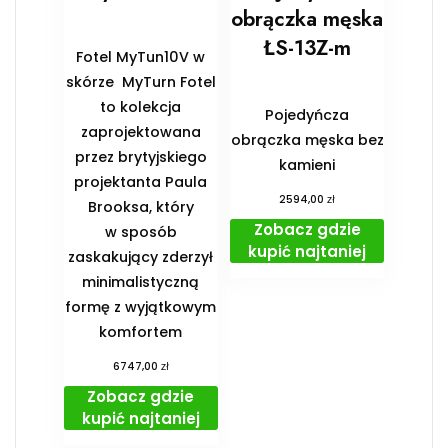
obrączka męska
ŁS-13Z-m
Fotel MyTun10V w
skórze MyTurn Fotel
to kolekcja
Pojedyńcza
zaprojektowana
obrączka męska bez
przez brytyjskiego
kamieni
projektanta Paula
zł
2594,00
Brooksa, który
Zobacz gdzie
w sposób
kupić najtaniej
zaskakujący zderzył
minimalistyczną
formę z wyjątkowym
komfortem
zł
6747,00
Zobacz gdzie
kupić najtaniej