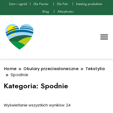
Dom i ogród
Dla Panów
Dla Pań
Katalog produktów
Blog
Aktualności
Home
Okulary przeciwsłoneczne
Tekstylia
Spodnie
Kategoria:
Spodnie
Posortowane
Wyświetlanie wszystkich wyników: 24
według