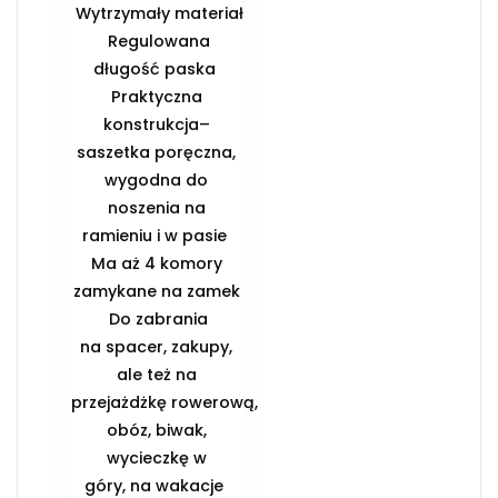
️ Wytrzymały materiał
️ Regulowana
długość paska ️
Praktyczna
konstrukcja–
saszetka poręczna,
wygodna do
noszenia na
ramieniu i w pasie ️
Ma aż 4 komory
zamykane na zamek
️ Do zabrania
na spacer, zakupy,
ale też na
przejażdżkę rowerową,
obóz, biwak,
wycieczkę w
góry, na wakacje ️