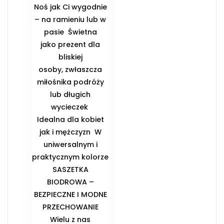
Noś jak Ci wygodnie
– na ramieniu lub w
pasie ️ Świetna
jako prezent dla
bliskiej
osoby, zwłaszcza
miłośnika podróży
lub długich
wycieczek ️
Idealna dla kobiet
jak i mężczyzn ️ W
uniwersalnym i
praktycznym kolorze
️SASZETKA
BIODROWA –
BEZPIECZNE I MODNE
PRZECHOWANIE️
Wielu z nas