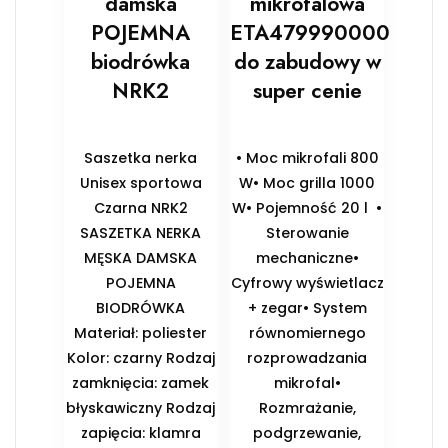
damska
mikrofalowa
POJEMNA
ETA479990000
biodrówka
do zabudowy w
NRK2
super cenie
Saszetka nerka
• Moc mikrofali 800
Unisex sportowa
W• Moc grilla 1000
Czarna NRK2
W• Pojemność 20 l •
SASZETKA NERKA
Sterowanie
MĘSKA DAMSKA
mechaniczne•
POJEMNA
Cyfrowy wyświetlacz
BIODRÓWKA
+ zegar• System
Materiał: poliester
równomiernego
Kolor: czarny Rodzaj
rozprowadzania
zamknięcia: zamek
mikrofal•
błyskawiczny Rodzaj
Rozmrażanie,
zapięcia: klamra
podgrzewanie,