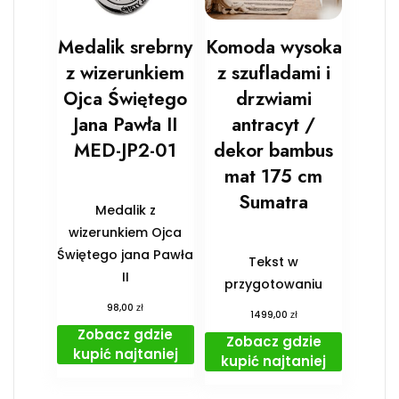
Medalik srebrny
Komoda wysoka
z wizerunkiem
z szufladami i
Ojca Świętego
drzwiami
Jana Pawła II
antracyt /
MED-JP2-01
dekor bambus
mat 175 cm
Sumatra
Medalik z
wizerunkiem Ojca
Świętego jana Pawła
Tekst w
II
przygotowaniu
zł
98,00
zł
1499,00
Zobacz gdzie
Zobacz gdzie
kupić najtaniej
kupić najtaniej