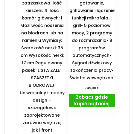
zatrzaskowa Ilość
gotowanie,
kieszeni: 4 Ilość
grillowanie i łączenie
komór głównych: 1
funkcji mikrofala +
Możliwość noszenia
grill• 5 poziomów
na biodrach lub na
mocy, 2 programy
ramieniu Wymiary:
do rozmrażania• 8
Szerokość nerki: 35
programów
cm Wysokość nerki:
automatycznych•
17 cm Regulowany
Sygnał dźwiękowy
pasek ️ LISTA ZALET
zakończenia pracy•
SZASZETKI
Światło wewnętrzne
BIODROWEJ ️
zł
749,00
Uniwersalny i modny
Zobacz gdzie
design –
kupić najtaniej
szczegółowo
zaprojektowane
zarówno wnętrze,
jak i front