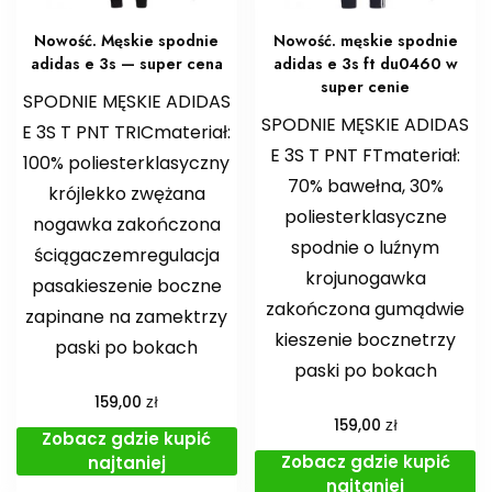
Nowość. Męskie spodnie
Nowość. męskie spodnie
adidas e 3s — super cena
adidas e 3s ft du0460 w
super cenie
SPODNIE MĘSKIE ADIDAS
SPODNIE MĘSKIE ADIDAS
E 3S T PNT TRICmateriał:
E 3S T PNT FTmateriał:
100% poliesterklasyczny
70% bawełna, 30%
krójlekko zwężana
poliesterklasyczne
nogawka zakończona
spodnie o luźnym
ściągaczemregulacja
krojunogawka
pasakieszenie boczne
zakończona gumądwie
zapinane na zamektrzy
kieszenie bocznetrzy
paski po bokach
paski po bokach
zł
159,00
zł
159,00
Zobacz gdzie kupić
Zobacz gdzie kupić
najtaniej
najtaniej