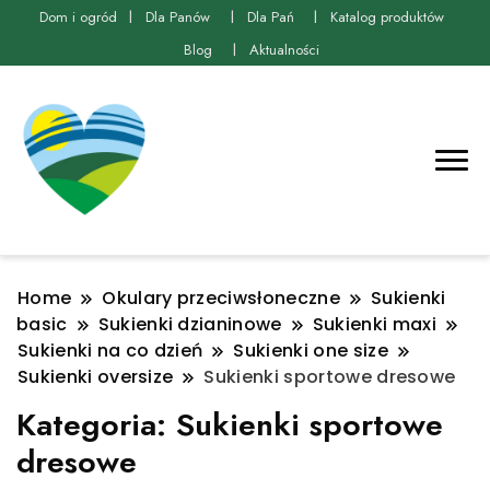
Dom i ogród
Dla Panów
Dla Pań
Katalog produktów
Blog
Aktualności
Home
Okulary przeciwsłoneczne
Sukienki
basic
Sukienki dzianinowe
Sukienki maxi
Sukienki na co dzień
Sukienki one size
Sukienki oversize
Sukienki sportowe dresowe
Kategoria:
Sukienki sportowe
dresowe