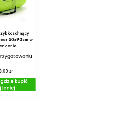
szybkoschnący
teor 50x90cm w
er cenie
przygotowaniu
zł
3,00
gdzie kupić
jtaniej