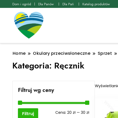
Dom i ogród
Dla Panów
Dla Pań
Katalog produktów
Home
Okulary przeciwsłoneczne
Sprzet
Kategoria:
Ręcznik
Wyświetlani
Filtruj wg ceny
Cena
Cena
Cena:
20 zł
—
30 zł
Filtruj