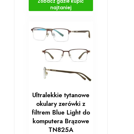
Zobacz gdzie kupić
najtaniej
Ultralekkie tytanowe
okulary zerówki z
filtrem Blue Light do
komputera Brązowe
TN825A