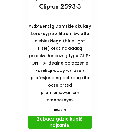
Clip-on 2593-3
YEtbtBenz1g Damskie okulary
korekcyjne z filtrem światła
niebieskiego (blue light
filter) oraz nakładką
przeciwsłoneczną typu CLIP-
ON ➤ idealne połączenie
korekcji wady wzroku z
profesjonalną ochroną dla
oczu przed
promieniowaniem
słonecznym
zł
119,00
Zobacz gdzie kupić
najtaniej