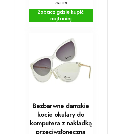
zł
76,00
Zobacz gdzie kupić
najtaniej
Bezbarwne damskie
kocie okulary do
komputera z nakładką
przeciwsłoneczną