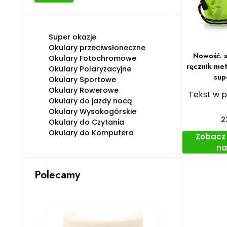
min
max
Super okazje
Okulary przeciwsłoneczne
Nowość. 
Okulary Fotochromowe
ręcznik me
Okulary Polaryzacyjne
sup
Okulary Sportowe
Okulary Rowerowe
Tekst w 
Okulary do jazdy nocą
Okulary Wysokogórskie
2
Okulary do Czytania
Okulary do Komputera
Zobacz 
na
Polecamy