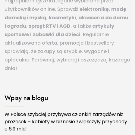
najpopularniejsze kategorie wybierane przez
użytkowników online. Sprawdź
elektronikę
,
modę
damską i męską
,
kosmetyki
,
akcesoria do domu
i ogrodu
,
sprzęt RTV i AGD
, a także
artykuły
sportowe
i
zabawki dla dzieci
. Regularnie
aktualizowana oferta, promocje i bestsellery
sprawiają, że zakupy są szybkie, wygodne i
opłacalne. Porównuj, wybieraj i oszczędzaj każdego
dnia!
Wpisy na blogu
W Polsce szybciej przybywa członkiń zarządów niż
prezesek – kobiety w biznesie zwiększyły przychody
o 6,9 mld