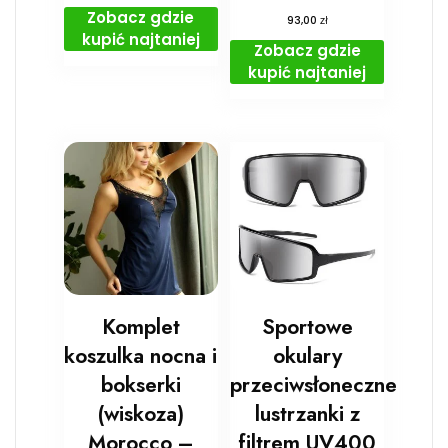
Zobacz gdzie
zł
93,00
kupić najtaniej
Zobacz gdzie
kupić najtaniej
Komplet
Sportowe
koszulka nocna i
okulary
bokserki
przeciwsłoneczne
(wiskoza)
lustrzanki z
Morocco –
filtrem UV400