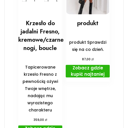
Krzesło do
produkt
jadalni Fresno,
kremowe/czarne
produkt Sprawdzi
nogi, boucle
się na co dzień.
zł
87,00
Tapicerowane
Zobacz gdzie
kupić najtaniej
krzesło Fresno z
pewnością ożywi
Twoje wnętrze,
nadając mu
wyrazistego
charakteru
zł
359,00