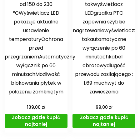
od 150 do 230
takwyświetlacz
°CWyświetlacz LED
LEDgrzałka PTC
pokazuje aktualne
zapewnia szybkie
ustawienie
nagrzewaniewyświetlacz:
temperaturyOchrona
takautomatyczne
przed
wyłączenie po 60
przegrzaniemAutomatyczny
minutachkabel
wyłącznik po 60
obrotowydługość
minutachMożliwość
przewodu zasilającego :
blokowania płytek w
1,69 muchwyt do
położeniu zamkniętym
zawieszenia
zł
zł
139,00
99,00
Zobacz gdzie kupić
Zobacz gdzie kupić
najtaniej
najtaniej