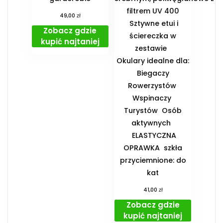
filtrem UV 400
zł
49,00
Sztywne etui i
Zobacz gdzie
ściereczka w
kupić najtaniej
zestawie
️Okulary idealne dla:
️ Biegaczy ️
Rowerzystów ️
Wspinaczy ️
Turystów ️ Osób
aktywnych
️ ELASTYCZNA
OPRAWKA ️ szkła
przyciemnione: do
kat
zł
41,00
Zobacz gdzie
kupić najtaniej