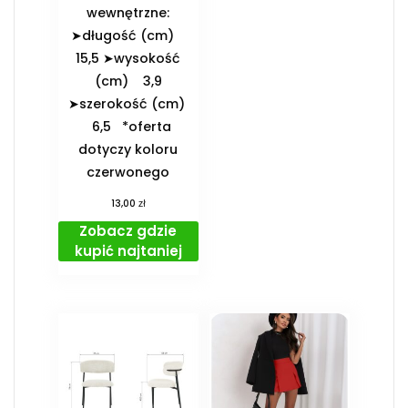
wewnętrzne:
➤długość (cm)
15,5 ➤wysokość
(cm) 3,9
➤szerokość (cm)
6,5 *oferta
dotyczy koloru
czerwonego
zł
13,00
Zobacz gdzie
kupić najtaniej