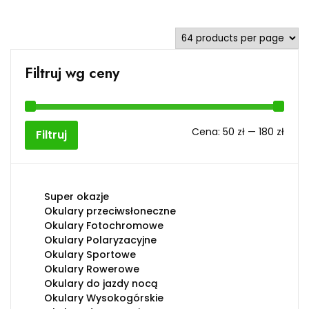
Filtruj wg ceny
Cen
Cen
Cena:
50 zł
—
180 zł
Filtruj
min
max
Super okazje
Okulary przeciwsłoneczne
Okulary Fotochromowe
Okulary Polaryzacyjne
Okulary Sportowe
Okulary Rowerowe
Okulary do jazdy nocą
Okulary Wysokogórskie