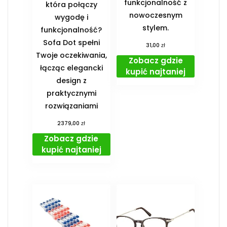
funkcjonalność z
która połączy
nowoczesnym
wygodę i
stylem.
funkcjonalność?
Sofa Dot spełni
zł
31,00
Twoje oczekiwania,
Zobacz gdzie
łącząc elegancki
kupić najtaniej
design z
praktycznymi
rozwiązaniami
zł
2379,00
Zobacz gdzie
kupić najtaniej