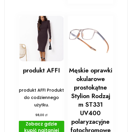
produkt AFFI
Męskie oprawki
okularowe
prostokątne
produkt AFFI Produkt
Stylion Rodzaj
do codziennego
m ST331
użytku.
UV400
zł
98,00
polaryzacyjne
Zobacz gdzie
fotochromowe
kupić najtaniej