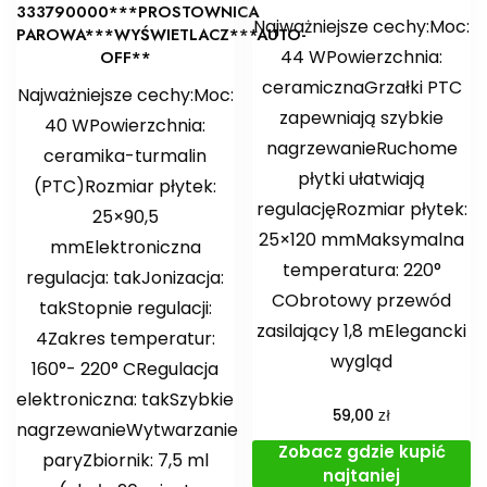
333790000***PROSTOWNICA
Najważniejsze cechy:Moc:
PAROWA***WYŚWIETLACZ***AUTO-
44 WPowierzchnia:
OFF**
ceramicznaGrzałki PTC
Najważniejsze cechy:Moc:
zapewniają szybkie
40 WPowierzchnia:
nagrzewanieRuchome
ceramika-turmalin
płytki ułatwiają
(PTC)Rozmiar płytek:
regulacjęRozmiar płytek:
25×90,5
25×120 mmMaksymalna
mmElektroniczna
temperatura: 220°
regulacja: takJonizacja:
CObrotowy przewód
takStopnie regulacji:
zasilający 1,8 mElegancki
4Zakres temperatur:
wygląd
160°- 220° CRegulacja
elektroniczna: takSzybkie
zł
59,00
nagrzewanieWytwarzanie
Zobacz gdzie kupić
paryZbiornik: 7,5 ml
najtaniej