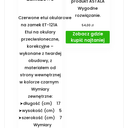
produkt ASTALA
Wygodne
rozwiązanie.
Czerwone etui okularowe
na zamek ET-121A
zł
54,00
Etui na okulary
Zobacz gdzie
przeciwsłoneczne,
kupić najtaniej
korekcyjne –
wykonane z twardej
obudowy, z
materiałem od
strony wewnętrznej
w kolorze czarnym
️Wymiary
zewnętrzne:
➤długość (cm) 17
➤wysokość (cm) 5
➤szerokość (cm) 7
️Wymiary