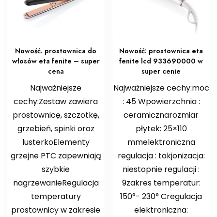
Nowość. prostownica do
Nowość: prostownica eta
włosów eta fenite – super
fenite lcd 933690000 w
cena
super cenie
Najważniejsze
Najważniejsze cechy:moc
cechy:Zestaw zawiera
: 45 Wpowierzchnia :
prostownicę, szczotkę,
ceramicznarozmiar
grzebień, spinki oraz
płytek: 25×110
lusterkoElementy
mmelektroniczna
grzejne PTC zapewniają
regulacja : takjonizacja:
szybkie
niestopnie regulacji :
nagrzewanieRegulacja
9zakres temperatur:
temperatury
150°- 230° Cregulacja
prostownicy w zakresie
elektroniczna: