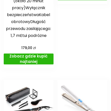
(około 20 minut
pracy)Wyłącznik
bezpieczeństwaKabel
obrotowyDługość
przewodu zasilającego:
1,7 mEtui podróżne
zł
179,00
Zobacz gdzie kupić
najtaniej