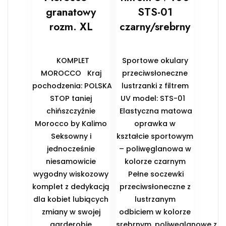
granatowy
STS-01
rozm. XL
czarny/srebrny
KOMPLET
Sportowe okulary
MOROCCO Kraj
przeciwsłoneczne
pochodzenia: POLSKA
lustrzanki z filtrem
STOP taniej
UV model: STS-01
chińszczyźnie
Elastyczna matowa
Morocco by Kalimo
oprawka w
Seksowny i
kształcie sportowym
jednocześnie
– poliwęglanowa w
niesamowicie
kolorze czarnym
wygodny wiskozowy
Pełne soczewki
komplet z dedykacją
przeciwsłoneczne z
dla kobiet lubiących
lustrzanym
zmiany w swojej
odbiciem w kolorze
garderobie
srebrnym, poliwęglanowe z