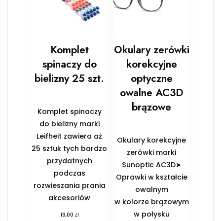
Komplet
Okulary zerówki
spinaczy do
korekcyjne
bielizny 25 szt.
optyczne
owalne AC3D
brązowe
Komplet spinaczy
do bielizny marki
Leifheit zawiera aż
Okulary korekcyjne
25 sztuk tych bardzo
zerówki marki
przydatnych
Sunoptic AC3D➤
podczas
Oprawki w kształcie
rozwieszania prania
owalnym
akcesoriów
w kolorze brązowym
w połysku
zł
19,00