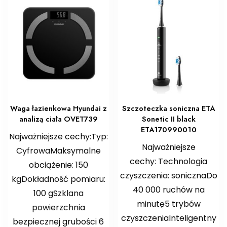
Waga łazienkowa Hyundai z
Szczoteczka soniczna ETA
analizą ciała OVET739
Sonetic II black
ETA170990010
Najważniejsze cechy:Typ:
Najważniejsze
CyfrowaMaksymalne
cechy: Technologia
obciążenie: 150
czyszczenia: sonicznaDo
kgDokładność pomiaru:
40 000 ruchów na
100 gSzklana
minutę5 trybów
powierzchnia
czyszczeniaInteligentny
bezpiecznej grubości 6