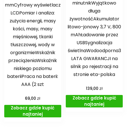
minutnikWyjątkowo
mmCyfrowy wyświetlacz
długa
LCDPomiar i analiza:
żywotnośćAkumulator
zużycia energii, masy
litowo-jonowy 3,7 V, 800
kości, masy, masy
mAhŁadowanie przez
mięśniowej, tkanki
USBSygnalizacja
tłuszczowej, wody w
świetlnaWodoodporna3
organizmieWskaźnik
LATA GWARANCJI na
przeciążeniaWskaźnik
silnik po rejestracji na
niskiego poziomu
stronie eta-polska
bateriiPraca na baterii:
AAA (2 szt
zł
139,00
Zobacz gdzie kupić
zł
69,00
najtaniej
Zobacz gdzie kupić
najtaniej