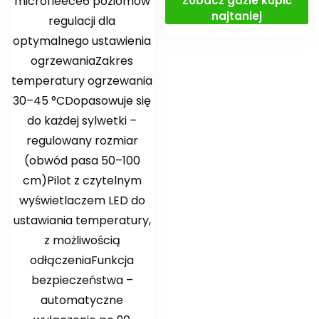
Zobacz gdzie kupić
microfleece6 poziomów
najtaniej
regulacji dla
optymalnego ustawienia
ogrzewaniaZakres
temperatury ogrzewania
30–45 °CDopasowuje się
do każdej sylwetki –
regulowany rozmiar
(obwód pasa 50–100
cm)Pilot z czytelnym
wyświetlaczem LED do
ustawiania temperatury,
z możliwością
odłączeniaFunkcja
bezpieczeństwa –
automatyczne