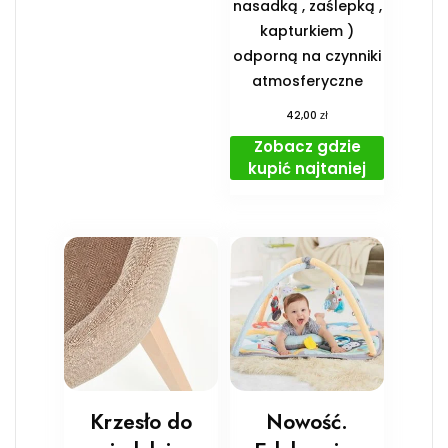
nasadką , zaślepką ,
kapturkiem )
odporną na czynniki
atmosferyczne
zł
42,00
Zobacz gdzie
kupić najtaniej
Krzesło do
Nowość.