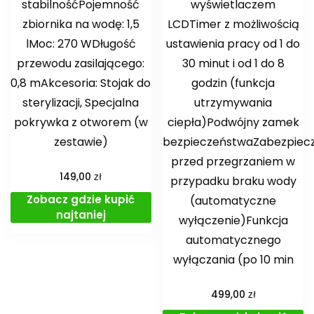
stabilnośćPojemność
wyświetlaczem
zbiornika na wodę: 1,5
LCDTimer z możliwością
lMoc: 270 WDługość
ustawienia pracy od 1 do
przewodu zasilającego:
30 minut i od 1 do 8
0,8 mAkcesoria: Stojak do
godzin (funkcja
sterylizacji, Specjalna
utrzymywania
pokrywka z otworem (w
ciepła)Podwójny zamek
zestawie)
bezpieczeństwaZabezpiec
przed przegrzaniem w
zł
149,00
przypadku braku wody
Zobacz gdzie kupić
(automatyczne
najtaniej
wyłączenie)Funkcja
automatycznego
wyłączania (po 10 min
zł
499,00