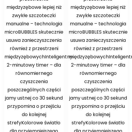
międzyzębowe lepiej niż
międzyzębowe lepiej niż
zwykłe szczoteczki
zwykłe szczoteczki
manualne – technologia
manualne – technologia
microBUBBLES skutecznie
microBUBBLES skutecznie
usuwa zanieczyszczenia
usuwa zanieczyszczenia
również z przestrzeni
również z przestrzeni
międzyzębowychInteligentny
międzyzębowychInteligent
2-minutowy timer – dla
2-minutowy timer – dla
równomiernego
równomiernego
czyszczenia
czyszczenia
poszczególnych części
poszczególnych części
jamy ustnej co 30 sekund
jamy ustnej co 30 sekund
przypomina o przejściu
przypomina o przejściu
do kolejnej
do kolejnej
strefyKolorowe światło
strefyKolorowe światło
dla przyjemniejszego
dla przyjemniejszego