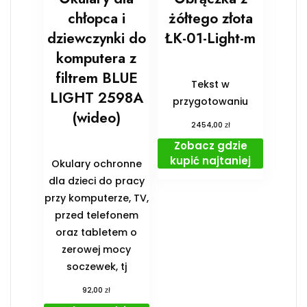
chłopca i
żółtego złota
dziewczynki do
ŁK-01-Light-m
komputera z
filtrem BLUE
Tekst w
LIGHT 2598A
przygotowaniu
(wideo)
zł
2454,00
Zobacz gdzie
kupić najtaniej
Okulary ochronne
dla dzieci do pracy
przy komputerze, TV,
przed telefonem
oraz tabletem o
zerowej mocy
soczewek, tj
zł
92,00