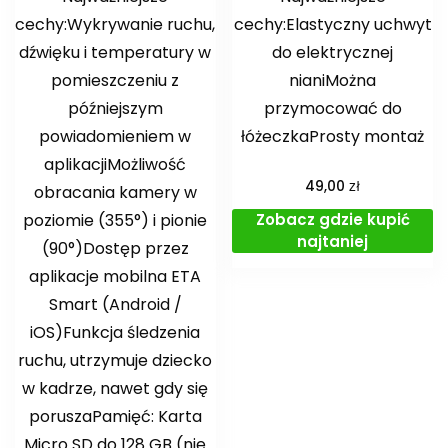
cechy:Wykrywanie ruchu,
cechy:Elastyczny uchwyt
dźwięku i temperatury w
do elektrycznej
pomieszczeniu z
nianiMożna
późniejszym
przymocować do
powiadomieniem w
łóżeczkaProsty montaż
aplikacjiMożliwość
zł
49,00
obracania kamery w
Zobacz gdzie kupić
poziomie (355°) i pionie
najtaniej
(90°)Dostęp przez
aplikacje mobilna ETA
Smart (Android /
iOS)Funkcja śledzenia
ruchu, utrzymuje dziecko
w kadrze, nawet gdy się
poruszaPamięć: Karta
Micro SD do 128 GB (nie