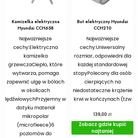
Kamizelka elektryczna
But elektryczny Hyundai
Hyundai CCH658
CCH210
Najważniejsze
Najważniejsze
cechy:Elektryczna
cechy:Uniwersalny
kamizelka
rozmiar, odpowiedni dla
grzewczaCiepło, które
każdej standardowej
wytwarza, pomaga
stopyPolecany dla osób
zapewnić ulgę w bólach
cierpiących na
w okolicach
niedostateczne krążenie
lędźwiowychPrzyjemny w
krwi w kończynach (tzw
dotyku materiał
zł
139,00
mikropolar
Zobacz gdzie kupić
(microfleece)6
najtaniej
poziomów do