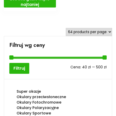
najtaniej
Filtruj wg ceny
Cen
Cen
Cena:
40 zł
—
500 zł
Filtruj
min
max
Super okazje
Okulary przeciwsłoneczne
Okulary Fotochromowe
Okulary Polaryzacyjne
Okulary Sportowe