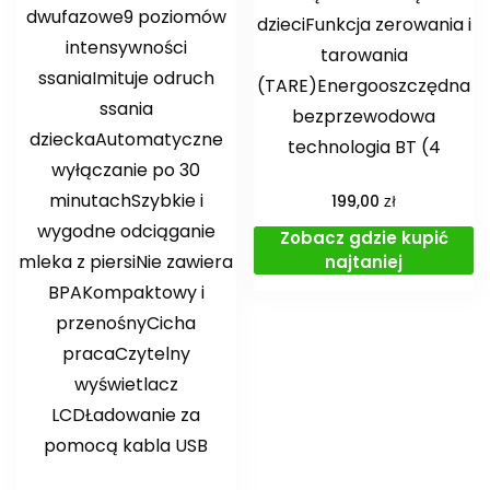
dwufazowe9 poziomów
dzieciFunkcja zerowania i
intensywności
tarowania
ssaniaImituje odruch
(TARE)Energooszczędna
ssania
bezprzewodowa
dzieckaAutomatyczne
technologia BT (4
wyłączanie po 30
minutachSzybkie i
zł
199,00
wygodne odciąganie
Zobacz gdzie kupić
mleka z piersiNie zawiera
najtaniej
BPAKompaktowy i
przenośnyCicha
pracaCzytelny
wyświetlacz
LCDŁadowanie za
pomocą kabla USB