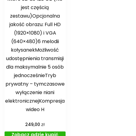
jest częścią
zestawu)Opcjonalna
jakość obrazu: Full HD
(1920×1080) i VGA
(640×480)6 melodii
kołysanekMożliwość
udostępnienia transmisji
dla maksymalnie 5 osób
jednocześnieTryb
prywatny – tymczasowe
wyłączenie niani
elektronicznejKompresja
wideo H
zł
249,00
Zobacz gdzie kupić