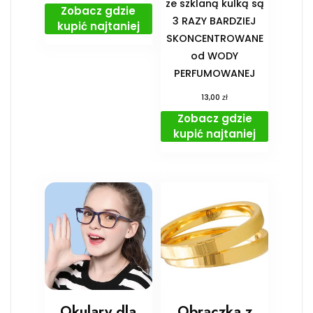
ze szklaną kulką są
Zobacz gdzie
3 RAZY BARDZIEJ
kupić najtaniej
SKONCENTROWANE
od WODY
PERFUMOWANEJ
zł
13,00
Zobacz gdzie
kupić najtaniej
Okulary dla
Obrączka z