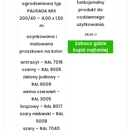
funkcjonalny
ogrodzeniowa typ
produkt do
PALISADA MIX
codziennego
200/40 – 4,00 x 1,50
użytkowania.
m
zł
26,00
ocynkowana i
Zobacz gdzie
malowana
kupić najtaniej
proszkowo na kolor:
antracyt – RAL 7016
czarny – RAL 9005
zielony jodłowy –
RAL 6009
winna czerwień –
RAL 3005
brązowy – RAL 8017
szary niebieski – RAL
5008
szary – RAL 7040