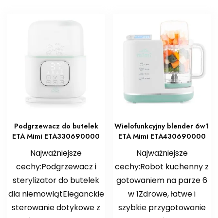
Podgrzewacz do butelek
Wielofunkcyjny blender 6w1
ETA Mimi ETA330690000
ETA Mimi ETA430690000
Najważniejsze
Najważniejsze
cechy:Podgrzewacz i
cechy:Robot kuchenny z
sterylizator do butelek
gotowaniem na parze 6
dla niemowlątEleganckie
w 1Zdrowe, łatwe i
sterowanie dotykowe z
szybkie przygotowanie