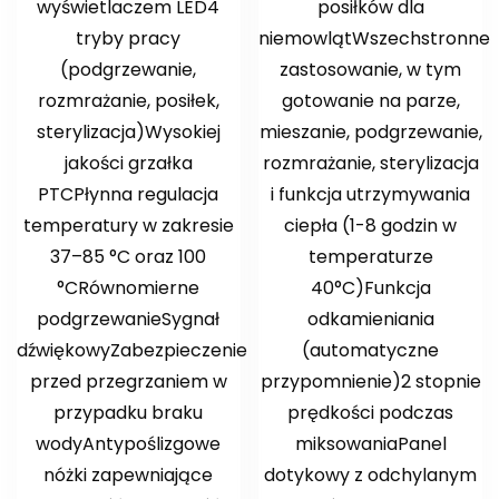
wyświetlaczem LED4
posiłków dla
tryby pracy
niemowlątWszechstronne
(podgrzewanie,
zastosowanie, w tym
rozmrażanie, posiłek,
gotowanie na parze,
sterylizacja)Wysokiej
mieszanie, podgrzewanie,
jakości grzałka
rozmrażanie, sterylizacja
PTCPłynna regulacja
i funkcja utrzymywania
temperatury w zakresie
ciepła (1-8 godzin w
37–85 °C oraz 100
temperaturze
°CRównomierne
40°C)Funkcja
podgrzewanieSygnał
odkamieniania
dźwiękowyZabezpieczenie
(automatyczne
przed przegrzaniem w
przypomnienie)2 stopnie
przypadku braku
prędkości podczas
wodyAntypoślizgowe
miksowaniaPanel
nóżki zapewniające
dotykowy z odchylanym