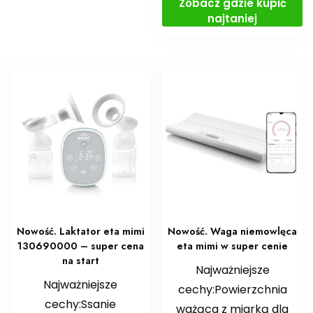
Zobacz gdzie kupić
najtaniej
Nowość. Laktator eta mimi
Nowość. Waga niemowlęca
130690000 – super cena
eta mimi w super cenie
na start
Najważniejsze
Najważniejsze
cechy:Powierzchnia
cechy:Ssanie
ważąca z miarką dla