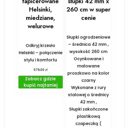
tapicerowane
słupki 42 mm x
Helsinki,
260 cm w super
miedziane,
cenie
welurowe
Słupki ogrodzeniowe
– średnica 42 mm ,
Odkryj krzesło
wysokość 260 cm
Helsinki – połączenie
Ocynkowane i
stylu i komfortu
malowane
zł
579,00
proszkowo na kolor
Zobacz gdzie
czarny
kupić najtaniej
Wykonane z rury
stalowej o średnicy
42 mm ,
Słupki zakończone
plastikową
czapeczką (