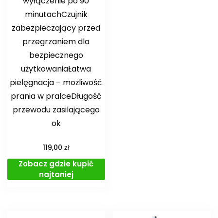
wyłączenie po 90
minutachCzujnik
zabezpieczający przed
przegrzaniem dla
bezpiecznego
użytkowaniaŁatwa
pielęgnacja – możliwość
prania w pralceDługość
przewodu zasilającego
ok
zł
119,00
Zobacz gdzie kupić
najtaniej