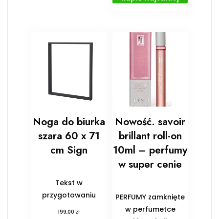
Noga do biurka
Nowość. savoir
szara 60 x 71
brillant roll-on
cm Sign
10ml – perfumy
w super cenie
Tekst w
przygotowaniu
PERFUMY zamknięte
w perfumetce
zł
199,00