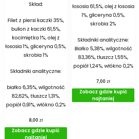
Skład:
łososia 61,5%, olej z łososia
1%, gliceryna 0,5%,
Filet z piersi kaczki 35%,
skrobia 2%
bulion z kaczki 61,5%,
kocimiętka 1%, olej z
Składniki analityczne:
łososia 1%, gliceryna 0,5%,
Białko 5,38%, wilgotność
skrobia 1%
83,36%, tłuszcz 1,55%,
popiół 1,24%, włókno 0,2%
Składniki analityczne:
zł
7,00
białko 6,35%, wilgotność
Zobacz gdzie kupić
82,62%, tłuszcz 1,31%,
najtaniej
popiół 0,91%, włókno 0,2%
zł
8,00
Zobacz gdzie kupić
najtaniej