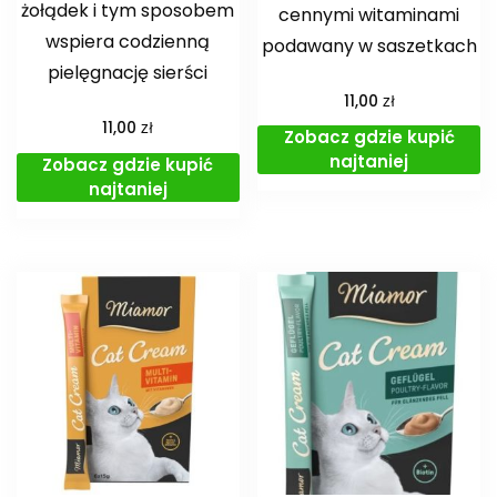
żołądek i tym sposobem
cennymi witaminami
wspiera codzienną
podawany w saszetkach
pielęgnację sierści
zł
11,00
zł
11,00
Zobacz gdzie kupić
najtaniej
Zobacz gdzie kupić
najtaniej