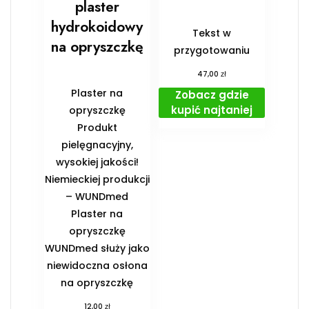
plaster
hydrokoidowy
Tekst w
na opryszczkę
przygotowaniu
zł
47,00
Plaster na
Zobacz gdzie
kupić najtaniej
opryszczkę
Produkt
pielęgnacyjny,
wysokiej jakości!
Niemieckiej produkcji
– WUNDmed
Plaster na
opryszczkę
WUNDmed służy jako
niewidoczna osłona
na opryszczkę
zł
12,00