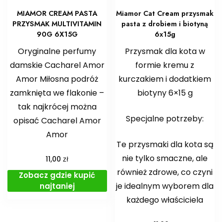
MIAMOR CREAM PASTA
Miamor Cat Cream przysmak
PRZYSMAK MULTIVITAMIN
pasta z drobiem i biotyną
90G 6X15G
6x15g
Oryginalne perfumy
Przysmak dla kota w
damskie Cacharel Amor
formie kremu z
Amor Miłosna podróż
kurczakiem i dodatkiem
zamknięta we flakonie –
biotyny 6×15 g
tak najkrócej można
Specjalne potrzeby:
opisać Cacharel Amor
Amor
Te przysmaki dla kota są
nie tylko smaczne, ale
zł
11,00
również zdrowe, co czyni
Zobacz gdzie kupić
je idealnym wyborem dla
najtaniej
każdego właściciela