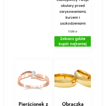
okulary przed
zarysowaniami,
kurzem i
uszkodzeniami
zł
17,00
Zobacz gdzie
kupić najtaniej
Pierścionek z
Obrączka