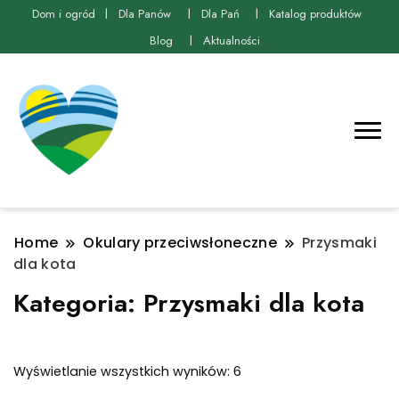
Dom i ogród
Dla Panów
Dla Pań
Katalog produktów
Blog
Aktualności
Home
Okulary przeciwsłoneczne
Przysmaki
dla kota
Kategoria:
Przysmaki dla kota
Posortowane
Wyświetlanie wszystkich wyników: 6
według