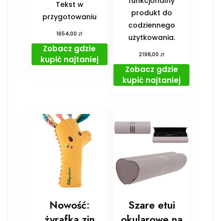
funkcjonalny
Tekst w
produkt do
przygotowaniu
codziennego
zł
1654,00
użytkowania.
Zobacz gdzie
zł
2198,00
kupić najtaniej
Zobacz gdzie
kupić najtaniej
Nowość:
Szare etui
żyrafka zin
okularowe na