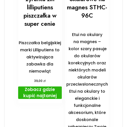
lilliputiens
magnes STHC-
piszczałka w
96C
super cenie
Etui na okulary
na magnes –
Piszczałka belgijskiej
kolor szary pasuje
marki Lilliputiens to
do okularów
aktywizująca
korekcyjnych oraz
zabawka dla
niektórych modeli
niemowląt
okularów
zł
39,00
przeciwsłonecznych
Zobacz gdzie
Etui na okulary to
kupić najtaniej
eleganckie i
funkcjonalne
akcesorium, które
doskonale
zabezpieczy Twoje