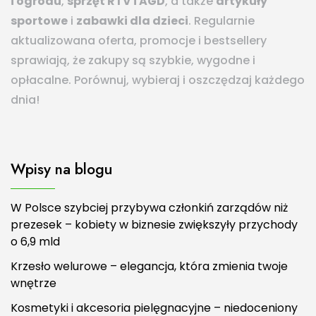
i ogrodu
,
sprzęt RTV i AGD
, a także
artykuły
sportowe
i
zabawki dla dzieci
. Regularnie
aktualizowana oferta, promocje i bestsellery
sprawiają, że zakupy są szybkie, wygodne i
opłacalne. Porównuj, wybieraj i oszczędzaj każdego
dnia!
Wpisy na blogu
W Polsce szybciej przybywa członkiń zarządów niż
prezesek – kobiety w biznesie zwiększyły przychody
o 6,9 mld
Krzesło welurowe – elegancja, która zmienia twoje
wnętrze
Kosmetyki i akcesoria pielęgnacyjne – niedoceniony