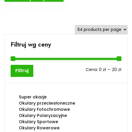
Filtruj wg ceny
Cen
Cen
Cena:
0 zł
—
20 zł
Filtruj
min
max
Super okazje
Okulary przeciwsłoneczne
Okulary Fotochromowe
Okulary Polaryzacyjne
Okulary Sportowe
Okulary Rowerowe