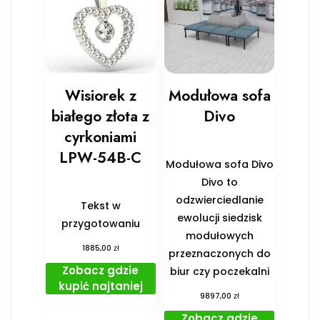
Wisiorek z
Modułowa sofa
białego złota z
Divo
cyrkoniami
LPW-54B-C
Modułowa sofa Divo
Divo to
odzwierciedlanie
Tekst w
ewolucji siedzisk
przygotowaniu
modułowych
zł
1885,00
przeznaczonych do
Zobacz gdzie
biur czy poczekalni
kupić najtaniej
zł
9897,00
Zobacz gdzie