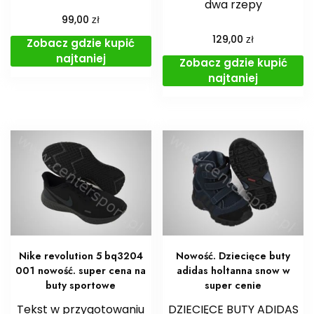
dwa rzepy
zł
99,00
zł
129,00
Zobacz gdzie kupić
najtaniej
Zobacz gdzie kupić
najtaniej
Nike revolution 5 bq3204
Nowość. Dziecięce buty
001 nowość. super cena na
adidas holtanna snow w
buty sportowe
super cenie
Tekst w przygotowaniu
DZIECIĘCE BUTY ADIDAS