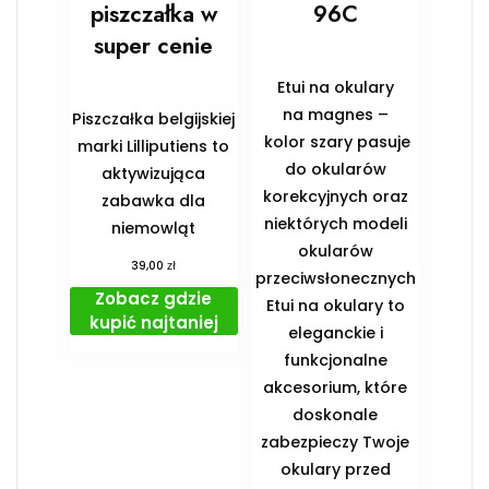
piszczałka w
96C
super cenie
Etui na okulary
na magnes –
Piszczałka belgijskiej
kolor szary pasuje
marki Lilliputiens to
do okularów
aktywizująca
korekcyjnych oraz
zabawka dla
niektórych modeli
niemowląt
okularów
zł
39,00
przeciwsłonecznych
Zobacz gdzie
Etui na okulary to
kupić najtaniej
eleganckie i
funkcjonalne
akcesorium, które
doskonale
zabezpieczy Twoje
okulary przed