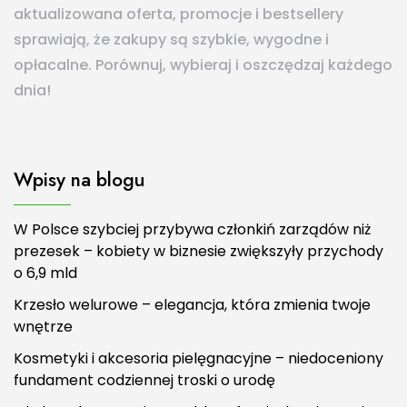
aktualizowana oferta, promocje i bestsellery
sprawiają, że zakupy są szybkie, wygodne i
opłacalne. Porównuj, wybieraj i oszczędzaj każdego
dnia!
Wpisy na blogu
W Polsce szybciej przybywa członkiń zarządów niż
prezesek – kobiety w biznesie zwiększyły przychody
o 6,9 mld
Krzesło welurowe – elegancja, która zmienia twoje
wnętrze
Kosmetyki i akcesoria pielęgnacyjne – niedoceniony
fundament codziennej troski o urodę