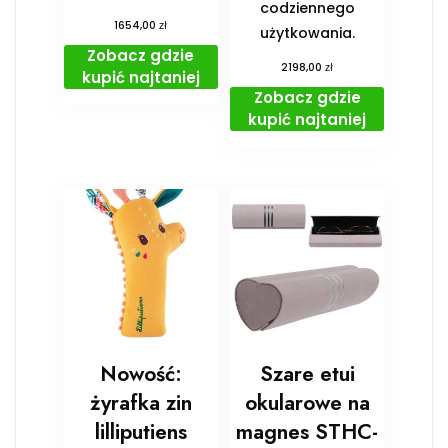
codziennego
zł
1654,00
użytkowania.
Zobacz gdzie
zł
2198,00
kupić najtaniej
Zobacz gdzie
kupić najtaniej
Nowość:
Szare etui
żyrafka zin
okularowe na
lilliputiens
magnes STHC-