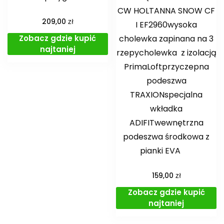
CW HOLTANNA SNOW CF
zł
209,00
I EF2960wysoka
Zobacz gdzie kupić
cholewka zapinana na 3
najtaniej
rzepycholewka z izolacją
PrimaLoftprzyczepna
podeszwa
TRAXIONspecjalna
wkładka
ADIFITwewnętrzna
podeszwa środkowa z
pianki EVA
zł
159,00
Zobacz gdzie kupić
najtaniej