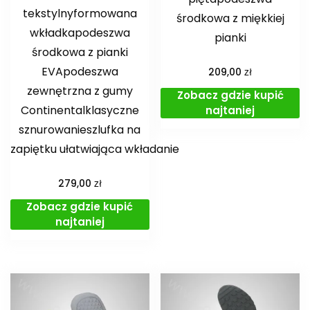
tekstylnyformowana
środkowa z miękkiej
wkładkapodeszwa
pianki
środkowa z pianki
EVApodeszwa
zł
209,00
zewnętrzna z gumy
Zobacz gdzie kupić
Continentalklasyczne
najtaniej
sznurowanieszlufka na
zapiętku ułatwiająca wkładanie
zł
279,00
Zobacz gdzie kupić
najtaniej