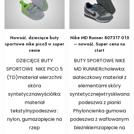
Nowość. dziecięce buty
Nike MD Runner 807317 015
sportowe nike pico5 w super
– nowość. Super cena na
cenie
start
DZIECIĘCE BUTY
BUTY SPORTOWE NIKE
SPORTOWE NIKE PICO 5
MD RUNNERcholewka:
(TD)materiał wierzchni:
siateczkowy materiał z
skóra
elementami skóry
syntetycznawyściółka:
syntetycznejwtryskiwana
materiał
podeszwa z pianki
tekstylnypodeszwa :
Phyloncienka gumowa
nylon, gumazapięcie na
podeszwa z waflowanym
rzep
bieżnikiemzapięcie na