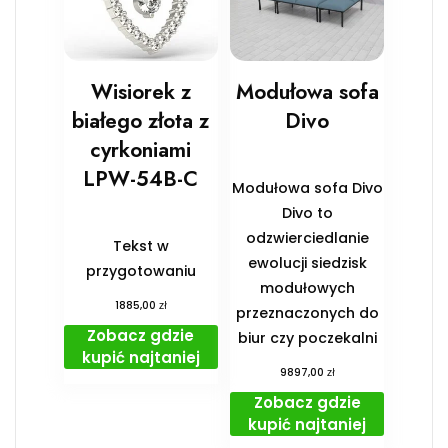
Wisiorek z
Modułowa sofa
białego złota z
Divo
cyrkoniami
LPW-54B-C
Modułowa sofa Divo
Divo to
odzwierciedlanie
Tekst w
ewolucji siedzisk
przygotowaniu
modułowych
zł
1885,00
przeznaczonych do
Zobacz gdzie
biur czy poczekalni
kupić najtaniej
zł
9897,00
Zobacz gdzie
kupić najtaniej