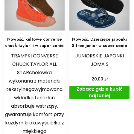
Nowość. kultowe converse
Nowość. Dziecięce japonki
chuck taylor ii w super cenie
S.tren junior w super cenie
TRAMPKI CONVERSE
JUNIORSKIE JAPONKI
CHUCK TAYLOR ALL
JOMA S
STARcholewka
zł
20,00
wykonana z materiału
Zobacz gdzie kupić
tekstylnegowyjmowana
najtaniej
wkładka Lunarlon
absorbuje wstrząsy,
gwarantuje komfort przy
każdym krokuwyściółka z
miękkiego