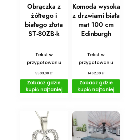
Obrączka z
Komoda wysoka
żółtego i
z drzwiami biała
białego złota
mat 100 cm
ST-80ZB-k
Edinburgh
Tekst w
Tekst w
przygotowaniu
przygotowaniu
zł
zł
5503,00
1462,00
Zobacz gdzie
Zobacz gdzie
kupić najtaniej
kupić najtaniej