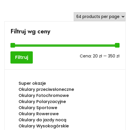
Filtruj wg ceny
Cen
Cen
Cena:
20 zł
—
350 zł
Filtruj
min
max
Super okazje
Okulary przeciwsłoneczne
Okulary Fotochromowe
Okulary Polaryzacyjne
Okulary Sportowe
Okulary Rowerowe
Okulary do jazdy nocą
Okulary Wysokogórskie