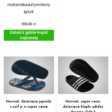
materiałuusztywniony
język
zł
100,00
Zobacz gdzie kupić
najtaniej
Nowość. dziecięce japonki
Nowość. super cena:
s.surf jr w super cenie
dziecięce klapki adidas
duramo slide k