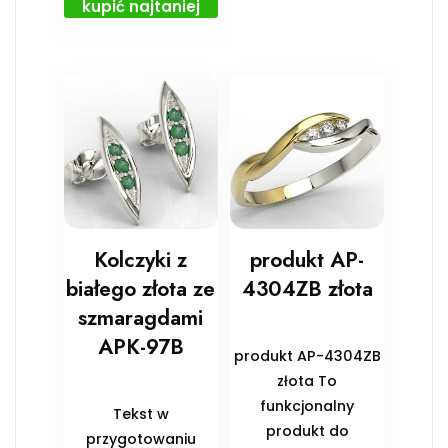
kupić najtaniej
Kolczyki z
produkt AP-
białego złota ze
4304ZB złota
szmaragdami
APK-97B
produkt AP-4304ZB
złota To
funkcjonalny
Tekst w
produkt do
przygotowaniu