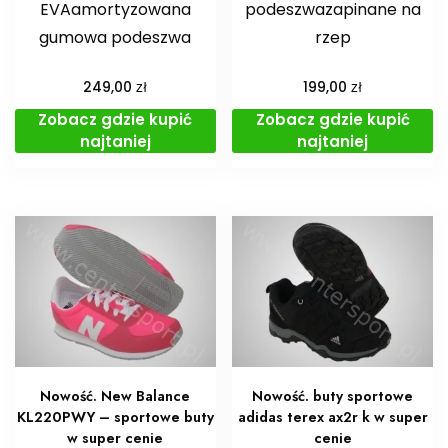
EVAamortyzowana
podeszwazapinane na
gumowa podeszwa
rzep
zł
zł
249,00
199,00
Zobacz gdzie kupić
Zobacz gdzie kupić
najtaniej
najtaniej
Nowość. New Balance
Nowość. buty sportowe
KL220PWY – sportowe buty
adidas terex ax2r k w super
w super cenie
cenie