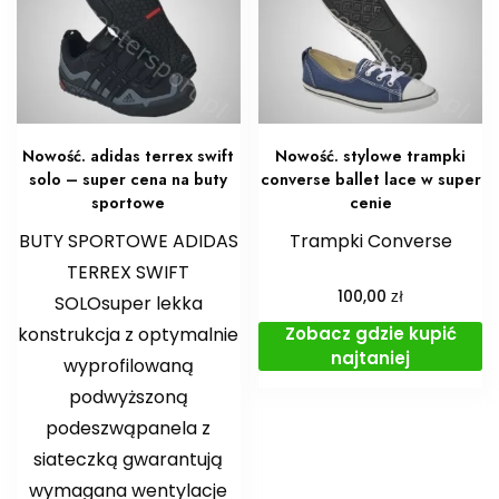
Nowość. adidas terrex swift
Nowość. stylowe trampki
solo – super cena na buty
converse ballet lace w super
sportowe
cenie
BUTY SPORTOWE ADIDAS
Trampki Converse
TERREX SWIFT
zł
100,00
SOLOsuper lekka
Zobacz gdzie kupić
konstrukcja z optymalnie
najtaniej
wyprofilowaną
podwyższoną
podeszwąpanela z
siateczką gwarantują
wymagana wentylacje