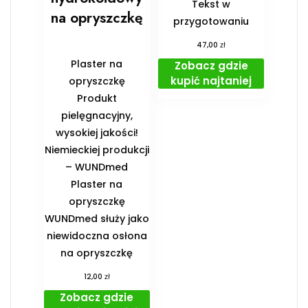
Tekst w
na opryszczkę
przygotowaniu
zł
47,00
Plaster na
Zobacz gdzie
kupić najtaniej
opryszczkę
Produkt
pielęgnacyjny,
wysokiej jakości!
Niemieckiej produkcji
– WUNDmed
Plaster na
opryszczkę
WUNDmed służy jako
niewidoczna osłona
na opryszczkę
zł
12,00
Zobacz gdzie