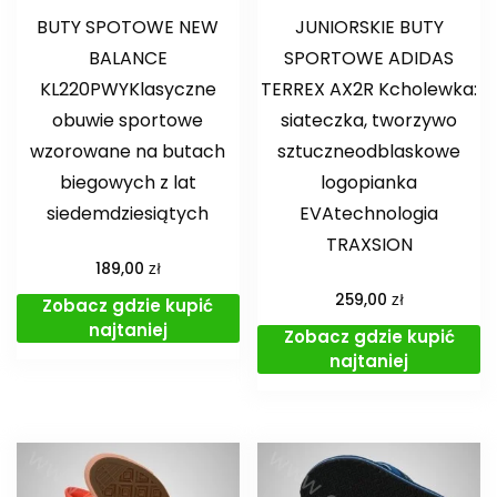
BUTY SPOTOWE NEW
JUNIORSKIE BUTY
BALANCE
SPORTOWE ADIDAS
KL220PWYKlasyczne
TERREX AX2R Kcholewka:
obuwie sportowe
siateczka, tworzywo
wzorowane na butach
sztuczneodblaskowe
biegowych z lat
logopianka
siedemdziesiątych
EVAtechnologia
TRAXSION
zł
189,00
zł
259,00
Zobacz gdzie kupić
najtaniej
Zobacz gdzie kupić
najtaniej