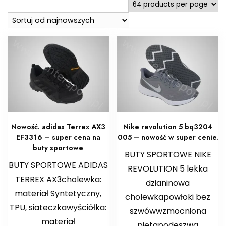
Nowość. adidas Terrex AX3
Nike revolution 5 bq3204
EF3316 – super cena na
005 – nowość w super cenie.
buty sportowe
BUTY SPORTOWE NIKE
BUTY SPORTOWE ADIDAS
REVOLUTION 5 lekka
TERREX AX3cholewka:
dzianinowa
materiał Syntetyczny,
cholewkapowłoki bez
TPU, siateczkawyściółka:
szwówwzmocniona
materiał
piętapodeszwa