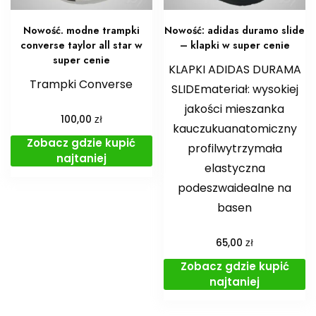
Nowość. modne trampki
Nowość: adidas duramo slide
converse taylor all star w
– klapki w super cenie
super cenie
KLAPKI ADIDAS DURAMA
Trampki Converse
SLIDEmateriał: wysokiej
jakości mieszanka
zł
100,00
kauczukuanatomiczny
Zobacz gdzie kupić
profilwytrzymała
najtaniej
elastyczna
podeszwaidealne na
basen
zł
65,00
Zobacz gdzie kupić
najtaniej