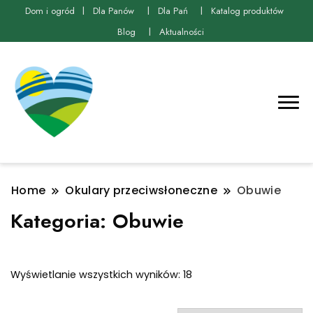
Dom i ogród
Dla Panów
Dla Pań
Katalog produktów
Blog
Aktualności
Home
Okulary przeciwsłoneczne
Obuwie
Kategoria:
Obuwie
Posortowane
Wyświetlanie wszystkich wyników: 18
według
najnowszych