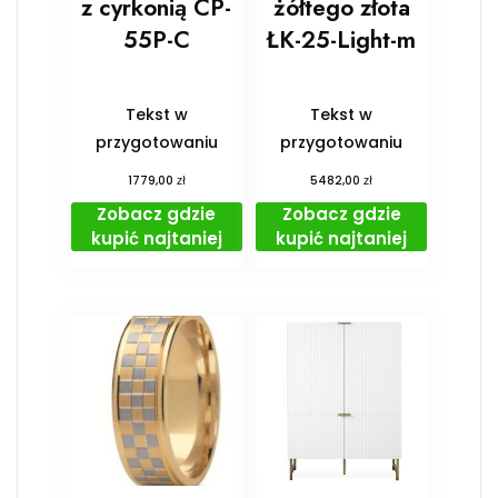
z cyrkonią CP-
żółtego złota
55P-C
ŁK-25-Light-m
Tekst w
Tekst w
przygotowaniu
przygotowaniu
zł
zł
1779,00
5482,00
Zobacz gdzie
Zobacz gdzie
kupić najtaniej
kupić najtaniej