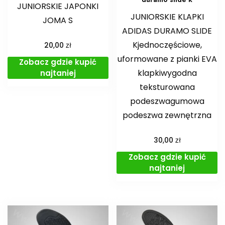
JUNIORSKIE JAPONKI
JUNIORSKIE KLAPKI
JOMA S
ADIDAS DURAMO SLIDE
Kjednoczęściowe,
zł
20,00
uformowane z pianki EVA
Zobacz gdzie kupić
klapkiwygodna
najtaniej
teksturowana
podeszwagumowa
podeszwa zewnętrzna
zł
30,00
Zobacz gdzie kupić
najtaniej