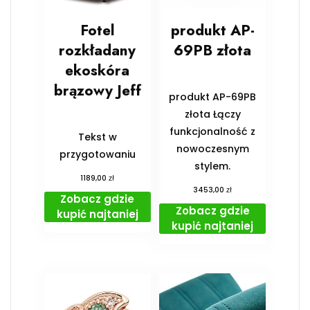
Fotel
produkt AP-
rozkładany
69PB złota
ekoskóra
brązowy Jeff
produkt AP-69PB
złota Łączy
funkcjonalność z
Tekst w
nowoczesnym
przygotowaniu
stylem.
zł
1189,00
zł
3453,00
Zobacz gdzie
Zobacz gdzie
kupić najtaniej
kupić najtaniej