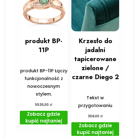
produkt BP-
Krzesło do
11P
jadalni
tapicerowane
zielone /
produkt BP-11P Łączy
czarne Diego 2
funkcjonalność z
nowoczesnym
stylem.
Tekst w
zł
5535,00
przygotowaniu
Zobacz gdzie
zł
359,00
kupić najtaniej
Zobacz gdzie
kupić najtaniej