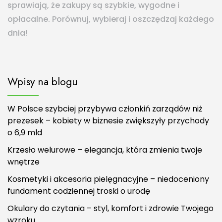
sprawiają, że zakupy są szybkie, wygodne i
opłacalne. Porównuj, wybieraj i oszczędzaj każdego
dnia!
Wpisy na blogu
W Polsce szybciej przybywa członkiń zarządów niż
prezesek – kobiety w biznesie zwiększyły przychody
o 6,9 mld
Krzesło welurowe – elegancja, która zmienia twoje
wnętrze
Kosmetyki i akcesoria pielęgnacyjne – niedoceniony
fundament codziennej troski o urodę
Okulary do czytania – styl, komfort i zdrowie Twojego
wzroku