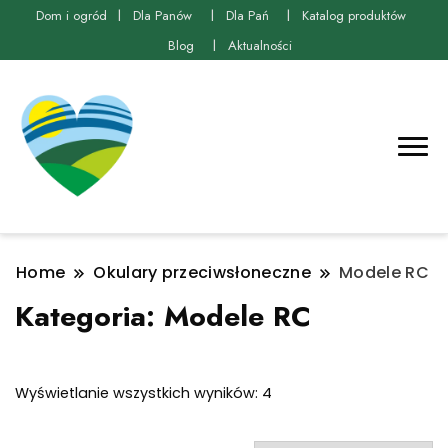
Dom i ogród
Dla Panów
Dla Pań
Katalog produktów
Blog
Aktualności
Home
Okulary przeciwsłoneczne
Modele RC
Kategoria:
Modele RC
Posortowane
Wyświetlanie wszystkich wyników: 4
według
najnowszych