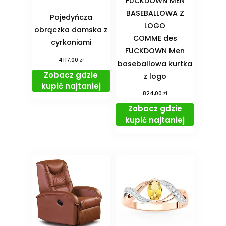
FUCKDOWN MEN
BASEBALLOWA Z
Pojedyńcza
LOGO
obrączka damska z
COMME des
cyrkoniami
FUCKDOWN Men
zł
4117,00
baseballowa kurtka
Zobacz gdzie
z logo
kupić najtaniej
zł
824,00
Zobacz gdzie
kupić najtaniej