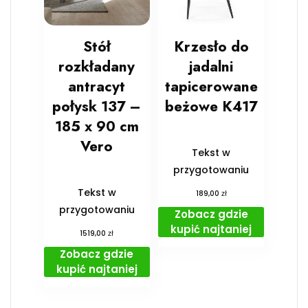
Stół
Krzesło do
rozkładany
jadalni
antracyt
tapicerowane
połysk 137 –
beżowe K417
185 x 90 cm
Vero
Tekst w
przygotowaniu
Tekst w
zł
189,00
przygotowaniu
Zobacz gdzie
kupić najtaniej
zł
1519,00
Zobacz gdzie
kupić najtaniej