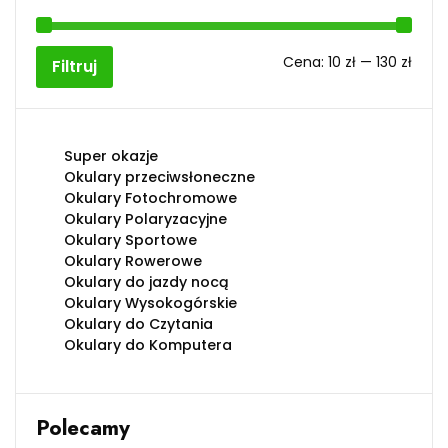
Cen
Cen
Cena:
10 zł
—
130 zł
Filtruj
min
max
Super okazje
Okulary przeciwsłoneczne
Okulary Fotochromowe
Okulary Polaryzacyjne
Okulary Sportowe
Okulary Rowerowe
Okulary do jazdy nocą
Okulary Wysokogórskie
Okulary do Czytania
Okulary do Komputera
Polecamy