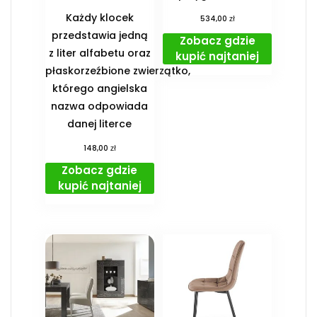
Każdy klocek
zł
534,00
przedstawia jedną
Zobacz gdzie
z liter alfabetu oraz
kupić najtaniej
płaskorzeźbione zwierzątko,
którego angielska
nazwa odpowiada
danej literce
zł
148,00
Zobacz gdzie
kupić najtaniej