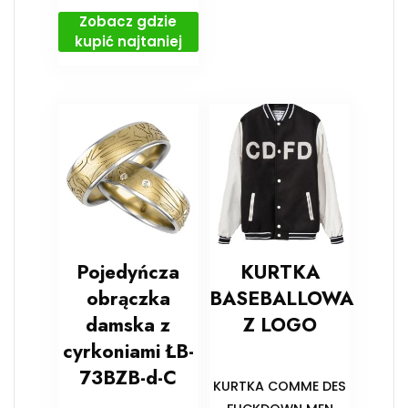
Zobacz gdzie
kupić najtaniej
Pojedyńcza
KURTKA
obrączka
BASEBALLOWA
damska z
Z LOGO
cyrkoniami ŁB-
73BZB-d-C
KURTKA COMME DES