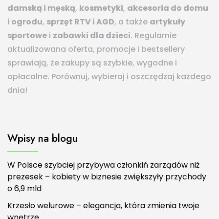
damską i męską
,
kosmetyki
,
akcesoria do domu
i ogrodu
,
sprzęt RTV i AGD
, a także
artykuły
sportowe
i
zabawki dla dzieci
. Regularnie
aktualizowana oferta, promocje i bestsellery
sprawiają, że zakupy są szybkie, wygodne i
opłacalne. Porównuj, wybieraj i oszczędzaj każdego
dnia!
Wpisy na blogu
W Polsce szybciej przybywa członkiń zarządów niż
prezesek – kobiety w biznesie zwiększyły przychody
o 6,9 mld
Krzesło welurowe – elegancja, która zmienia twoje
wnętrze