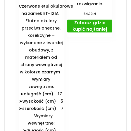
rozwiązanie.
Czerwone etui okularowe
na zamek ET-121A
zł
54,00
Etui na okulary
Zobacz gdzie
przeciwsłoneczne,
kupić najtaniej
korekcyjne –
wykonane z twardej
obudowy, z
materiałem od
strony wewnętrznej
w kolorze czarnym
️Wymiary
zewnętrzne:
➤długość (cm) 17
➤wysokość (cm) 5
➤szerokość (cm) 7
️Wymiary
wewnętrzne:
➤długość (cm)