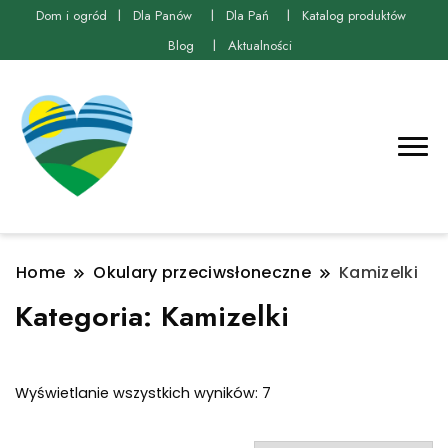
Dom i ogród
Dla Panów
Dla Pań
Katalog produktów
Blog
Aktualności
Home
Okulary przeciwsłoneczne
Kamizelki
Kategoria:
Kamizelki
Posortowane
Wyświetlanie wszystkich wyników: 7
według
najnowszych