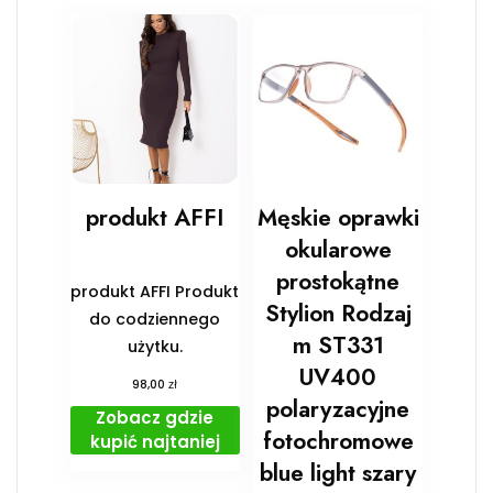
produkt AFFI
Męskie oprawki
okularowe
prostokątne
produkt AFFI Produkt
Stylion Rodzaj
do codziennego
m ST331
użytku.
UV400
zł
98,00
polaryzacyjne
Zobacz gdzie
fotochromowe
kupić najtaniej
blue light szary