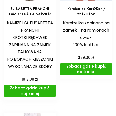
ELISABETTA FRANCHI
Kamizelka Kor@Kor /
KAMIZELKA GD5919813
25120166
KAMIZELKA ELISABETTA
Kamizelka zapinana na
FRANCHI
zamek , na ramionach
KRÓTKI RĘKAWEK
ćwieki
ZAPINANA NA ZAMEK
100% leather
TALIOWANA
zł
389,00
PO BOKACH KIESZONKI
Zobacz gdzie kupić
WYKONANA ZE SKÓRY
najtaniej
zł
1019,00
Zobacz gdzie kupić
najtaniej