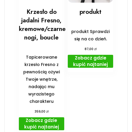
Krzesło do
produkt
jadalni Fresno,
kremowe/czarne
produkt Sprawdzi
nogi, boucle
się na co dzień.
zł
87,00
Tapicerowane
Zobacz gdzie
kupić najtaniej
krzesło Fresno z
pewnością ożywi
Twoje wnętrze,
nadając mu
wyrazistego
charakteru
zł
359,00
Zobacz gdzie
kupić najtaniej