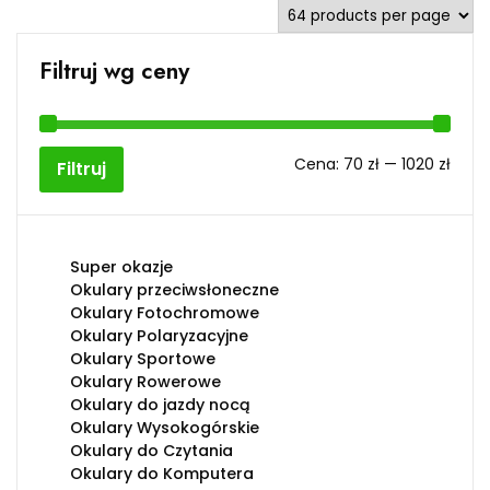
Filtruj wg ceny
Cen
Cen
Cena:
70 zł
—
1020 zł
Filtruj
min
max
Super okazje
Okulary przeciwsłoneczne
Okulary Fotochromowe
Okulary Polaryzacyjne
Okulary Sportowe
Okulary Rowerowe
Okulary do jazdy nocą
Okulary Wysokogórskie
Okulary do Czytania
Okulary do Komputera