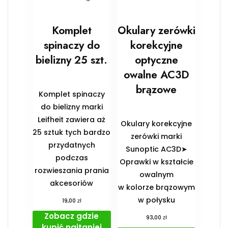
Komplet
Okulary zerówki
spinaczy do
korekcyjne
bielizny 25 szt.
optyczne
owalne AC3D
brązowe
Komplet spinaczy
do bielizny marki
Leifheit zawiera aż
Okulary korekcyjne
25 sztuk tych bardzo
zerówki marki
przydatnych
Sunoptic AC3D➤
podczas
Oprawki w kształcie
rozwieszania prania
owalnym
akcesoriów
w kolorze brązowym
w połysku
zł
19,00
Zobacz gdzie
zł
93,00
kupić najtaniej