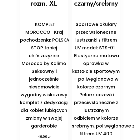
rozm. XL
czarny/srebrny
KOMPLET
Sportowe okulary
MOROCCO Kraj
przeciwsłoneczne
pochodzenia: POLSKA
lustrzanki z filtrem
STOP taniej
UV model: STS-01
chińszczyźnie
Elastyczna matowa
Morocco by Kalimo
oprawka w
Seksowny i
kształcie sportowym
jednocześnie
– poliwęglanowa w
niesamowicie
kolorze czarnym
wygodny wiskozowy
Pełne soczewki
komplet z dedykacją
przeciwsłoneczne z
dla kobiet lubiących
lustrzanym
zmiany w swojej
odbiciem w kolorze
garderobie
srebrnym, poliwęglanowe z
filtrem UV 400
zł
49,00