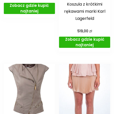
Koszula z krótkimi
Zobacz gdzie kupić
rękawami marki Karl
najtaniej
Lagerfeld
zł
519,00
Zobacz gdzie kupić
najtaniej