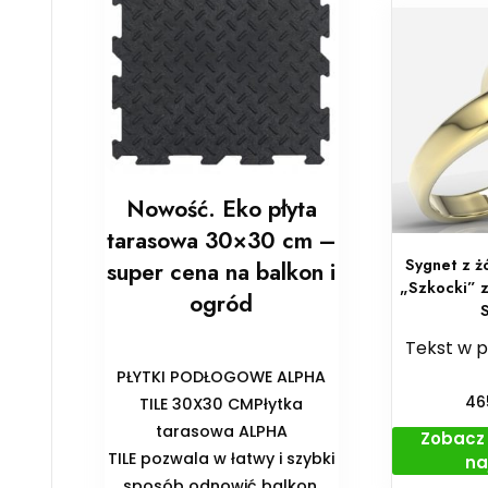
Nowość. Eko płyta
tarasowa 30×30 cm –
Sygnet z ż
super cena na balkon i
„Szkocki” 
ogród
Tekst w 
PŁYTKI PODŁOGOWE ALPHA
46
TILE 30X30 CMPłytka
tarasowa ALPHA
Zobacz 
TILE pozwala w łatwy i szybki
na
sposób odnowić balkon,