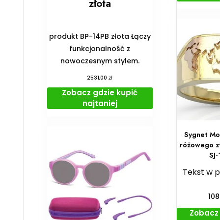
złota
produkt BP-14PB złota Łączy
funkcjonalność z
nowoczesnym stylem.
zł
2531,00
Zobacz gdzie kupić
najtaniej
Sygnet Mor
różowego z
SJ
Tekst w 
10
Zobacz 