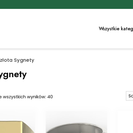
Wszystkie kateg
 złota Sygnety
Sygnety
Posortowane
e wszystkich wyników: 40
według
najnowszych