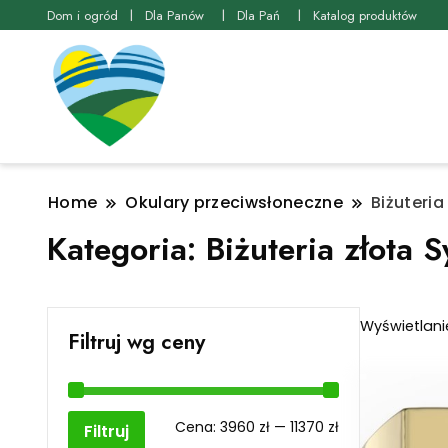
Dom i ogród
Dla Panów
Dla Pań
Katalog produktów
Home
Okulary przeciwsłoneczne
Biżuteria
Kategoria:
Biżuteria złota 
Wyświetlani
Filtruj wg ceny
Cena
Cena
Cena:
3960 zł
—
11370 zł
Filtruj