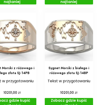
najtaniej
najtaniej
t Morski z różowego i
Sygnet Morski z białego i
łego złota SJ-14PB
różowego złota SJ-14BP
t w przygotowaniu
Tekst w przygotowaniu
zł
zł
10201,00
10201,00
bacz gdzie kupić
Zobacz gdzie kupić