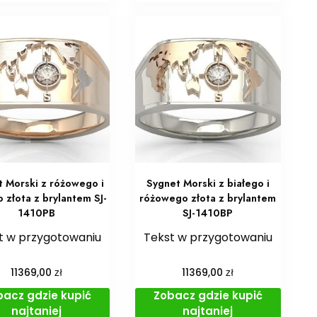
t Morski z różowego i
Sygnet Morski z białego i
o złota z brylantem SJ-
różowego złota z brylantem
1410PB
SJ-1410BP
t w przygotowaniu
Tekst w przygotowaniu
zł
zł
11369,00
11369,00
bacz gdzie kupić
Zobacz gdzie kupić
najtaniej
najtaniej