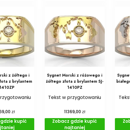
ski z żółtego i
Sygnet Morski z różowego i
Sygne
łota z brylantem
żółtego złota z brylantem SJ-
białeg
-1410ZP
1410PZ
przygotowaniu
Tekst w przygotowaniu
Teks
zł
zł
369,00
11369,00
gdzie kupić
Zobacz gdzie kupić
Zo
jtaniej
najtaniej