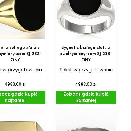
et z żółtego złota z
Sygnet z białego złota z
nym onyksem SJ-28Z-
owalnym onyksem SJ-28B-
ONY
ONY
t w przygotowaniu
Tekst w przygotowaniu
zł
zł
4983,00
4983,00
bacz gdzie kupić
Zobacz gdzie kupić
najtaniej
najtaniej