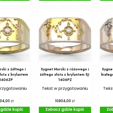
ski z żółtego i
Sygnet Morski z różowego i
Sygne
łota z brylantem
żółtego złota z brylantem SJ-
białeg
-1406ZP
1406PZ
przygotowaniu
Tekst w przygotowaniu
Teks
zł
zł
804,00
10804,00
gdzie kupić
Zobacz gdzie kupić
Zo