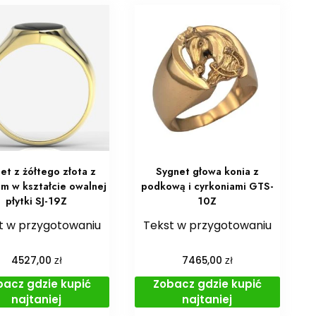
et z żółtego złota z
Sygnet głowa konia z
m w kształcie owalnej
podkową i cyrkoniami GTS-
płytki SJ-19Z
10Z
t w przygotowaniu
Tekst w przygotowaniu
zł
zł
4527,00
7465,00
bacz gdzie kupić
Zobacz gdzie kupić
najtaniej
najtaniej