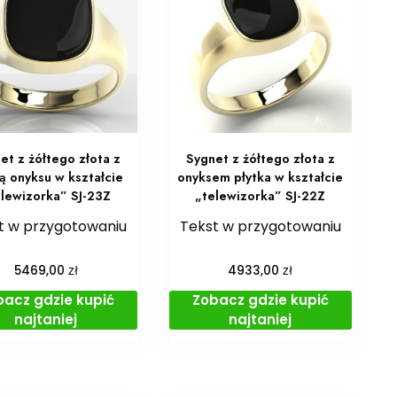
et z żółtego złota z
Sygnet z żółtego złota z
ą onyksu w kształcie
onyksem płytka w kształcie
elewizorka” SJ-23Z
„telewizorka” SJ-22Z
t w przygotowaniu
Tekst w przygotowaniu
zł
zł
5469,00
4933,00
bacz gdzie kupić
Zobacz gdzie kupić
najtaniej
najtaniej