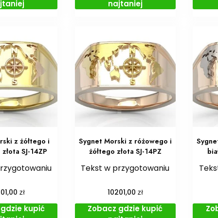
jtaniej
najtaniej
ski z żółtego i
Sygnet Morski z różowego i
Sygne
złota SJ-14ZP
żółtego złota SJ-14PZ
bia
przygotowaniu
Tekst w przygotowaniu
Teks
zł
zł
201,00
10201,00
gdzie kupić
Zobacz gdzie kupić
Zo