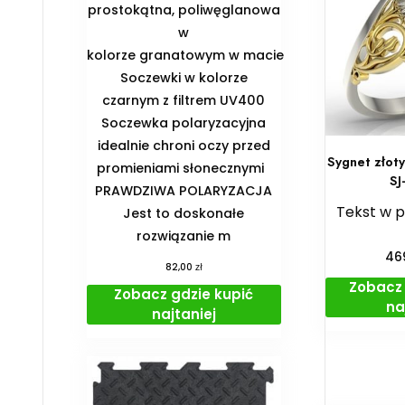
prostokątna, poliwęglanowa
w
kolorze granatowym w macie
Soczewki w kolorze
czarnym z filtrem UV400
Soczewka polaryzacyjna
idealnie chroni oczy przed
Sygnet złot
promieniami słonecznymi
SJ
PRAWDZIWA POLARYZACJA
Tekst w 
Jest to doskonałe
rozwiązanie m
46
zł
82,00
Zobacz 
Zobacz gdzie kupić
na
najtaniej