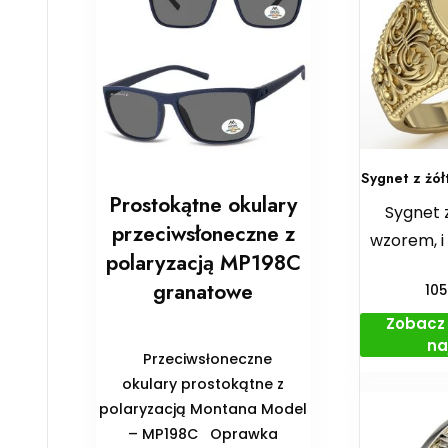
Sygnet z żół
Prostokątne okulary
Sygnet
przeciwsłoneczne z
wzorem, i
polaryzacją MP198C
granatowe
10
Zobacz 
na
Przeciwsłoneczne
okulary prostokątne z
polaryzacją Montana Model
– MP198C Oprawka