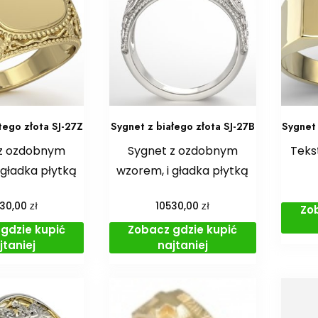
tego złota SJ-27Z
Sygnet z białego złota SJ-27B
Sygnet 
 z ozdobnym
Sygnet z ozdobnym
Teks
 gładka płytką
wzorem, i gładka płytką
zł
zł
530,00
10530,00
Zo
gdzie kupić
Zobacz gdzie kupić
jtaniej
najtaniej