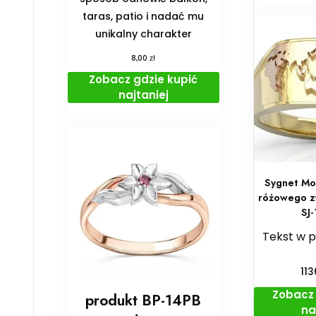
taras, patio i nadać mu
unikalny charakter
zł
8,00
Zobacz gdzie kupić
najtaniej
Sygnet Mor
różowego z
SJ
Tekst w 
11
Zobacz 
produkt BP-14PB
na