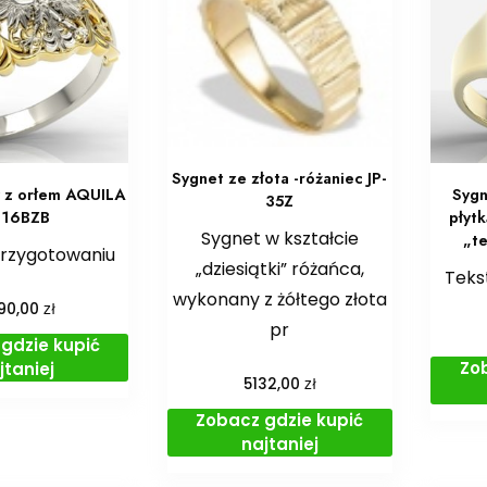
Sygnet ze złota -różaniec JP-
y z orłem AQUILA
Sygn
35Z
-16BZB
płytk
Sygnet w kształcie
„t
przygotowaniu
„dziesiątki” różańca,
Teks
wykonany z żółtego złota
zł
90,00
pr
gdzie kupić
Zo
jtaniej
zł
5132,00
Zobacz gdzie kupić
najtaniej