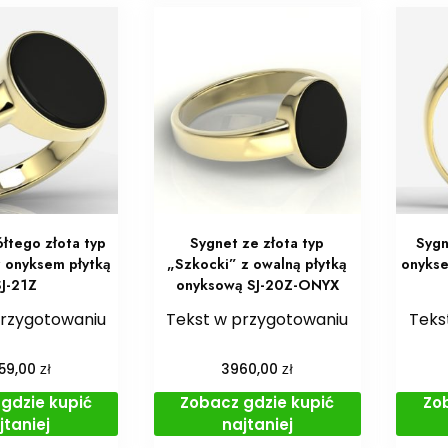
ółtego złota typ
Sygnet ze złota typ
Sygn
z onyksem płytką
„Szkocki” z owalną płytką
onykse
SJ-21Z
onyksową SJ-20Z-ONYX
przygotowaniu
Tekst w przygotowaniu
Teks
zł
zł
59,00
3960,00
gdzie kupić
Zobacz gdzie kupić
Zo
jtaniej
najtaniej