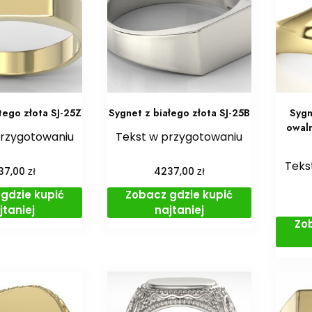
tego złota SJ-25Z
Sygnet z białego złota SJ-25B
Sygn
owal
przygotowaniu
Tekst w przygotowaniu
Teks
zł
zł
37,00
4237,00
gdzie kupić
Zobacz gdzie kupić
jtaniej
najtaniej
Zo