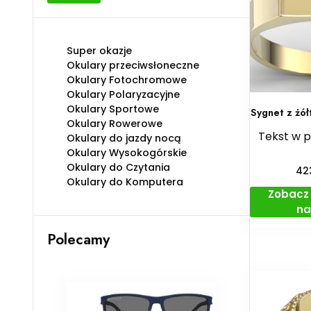
min
max
Super okazje
Okulary przeciwsłoneczne
Okulary Fotochromowe
Okulary Polaryzacyjne
Okulary Sportowe
Sygnet z żół
Okulary Rowerowe
Tekst w 
Okulary do jazdy nocą
Okulary Wysokogórskie
Okulary do Czytania
42
Okulary do Komputera
Zobacz 
na
Polecamy