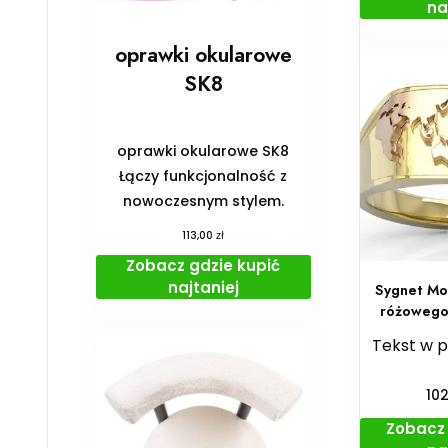
na
oprawki okularowe
SK8
oprawki okularowe SK8
Łączy funkcjonalność z
nowoczesnym stylem.
zł
113,00
Zobacz gdzie kupić
najtaniej
Sygnet Mor
różowego 
Tekst w 
10
Zobacz 