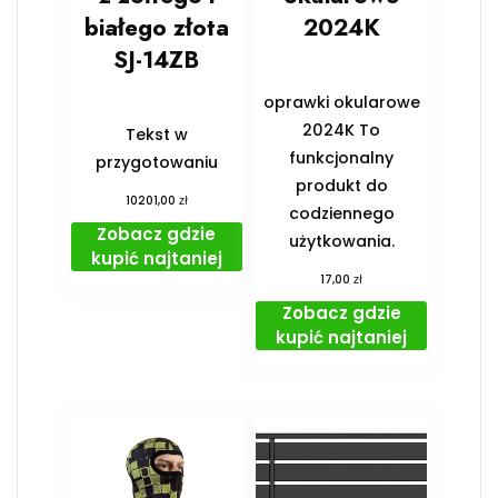
białego złota
2024K
SJ-14ZB
oprawki okularowe
2024K To
Tekst w
funkcjonalny
przygotowaniu
produkt do
zł
10201,00
codziennego
Zobacz gdzie
użytkowania.
kupić najtaniej
zł
17,00
Zobacz gdzie
kupić najtaniej