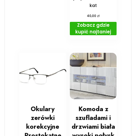
kat
zł
40,00
Zobacz gdzie
kupić najtaniej
Okulary
Komoda z
zerówki
szufladami i
korekcyjne
drzwiami biała
Prostokątne
wysoki połysk