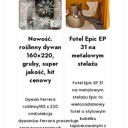
Nowość.
Fotel Epic EP
roślinny dywan
31 na
160×220,
metalowym
gruby, super
stelażu
jakość, hit
cenowy
Fotel Epic EP 31
na metalowym
stelażu Epic to
Dywan Ferrera
wielozadaniowy
roślinny160 x 220
fotel o stylowym
cmKolekcja
kubełku
dywanów Ferrara prezentuje
tapicerowanym z
serie nowoczesnych