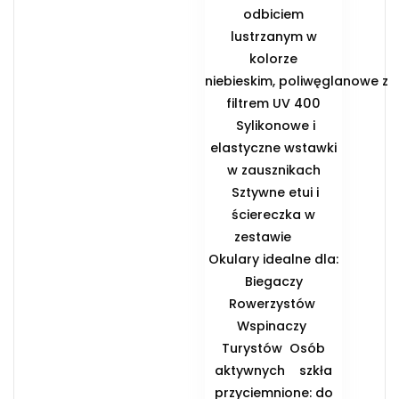
odbiciem
lustrzanym w
kolorze
niebieskim, poliwęglanowe z
filtrem UV 400
Sylikonowe i
elastyczne wstawki
w zausznikach
Sztywne etui i
ściereczka w
zestawie
️Okulary idealne dla:
️ Biegaczy ️
Rowerzystów ️
Wspinaczy ️
Turystów ️ Osób
aktywnych ️ szkła
przyciemnione: do