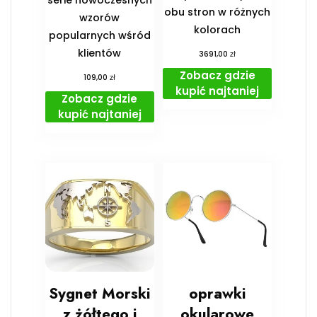
obu stron w różnych
wzorów
kolorach
popularnych wśród
klientów
zł
3691,00
Zobacz gdzie
zł
109,00
kupić najtaniej
Zobacz gdzie
kupić najtaniej
Sygnet Morski
oprawki
z żółtego i
okularowe