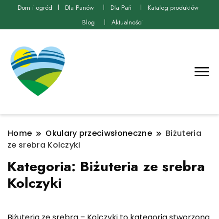
Dom i ogród
Dla Panów
Dla Pań
Katalog produktów
Blog
Aktualności
Home
Okulary przeciwsłoneczne
Biżuteria
ze srebra Kolczyki
Kategoria:
Biżuteria ze srebra
Kolczyki
Biżuteria ze srebra – Kolczyki to kategoria stworzona