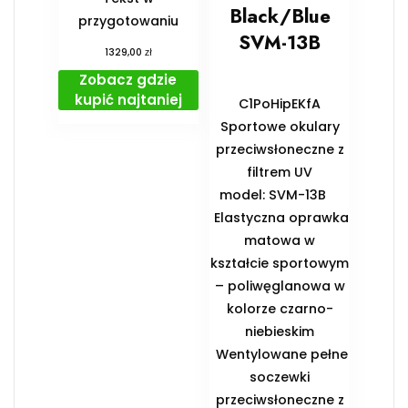
Black/Blue
przygotowaniu
SVM-13B
zł
1329,00
Zobacz gdzie
kupić najtaniej
C1PoHipEKfA
Sportowe okulary
przeciwsłoneczne z
filtrem UV
model: SVM-13B
Elastyczna oprawka
matowa w
kształcie sportowym
– poliwęglanowa w
kolorze czarno-
niebieskim
Wentylowane pełne
soczewki
przeciwsłoneczne z