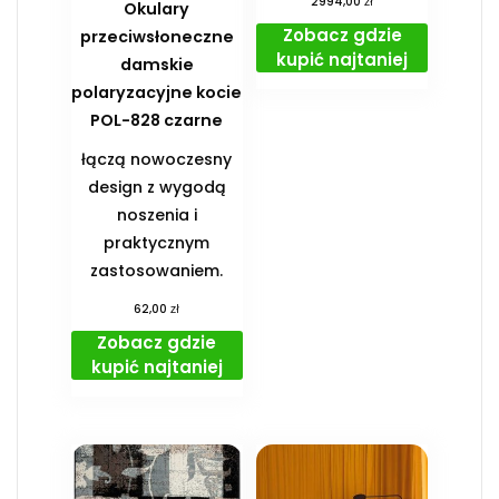
zł
2994,00
Okulary
Zobacz gdzie
przeciwsłoneczne
kupić najtaniej
damskie
polaryzacyjne kocie
POL-828 czarne
łączą nowoczesny
design z wygodą
noszenia i
praktycznym
zastosowaniem.
zł
62,00
Zobacz gdzie
kupić najtaniej