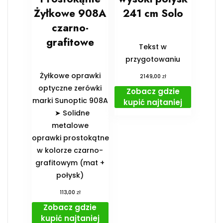
Żyłkowe 908A
241 cm Solo
czarno-
grafitowe
Tekst w
przygotowaniu
Żyłkowe oprawki
zł
2149,00
optyczne zerówki
Zobacz gdzie
marki Sunoptic 908A
kupić najtaniej
➤ Solidne
metalowe
oprawki prostokątne
w kolorze czarno-
grafitowym (mat +
połysk)
zł
113,00
Zobacz gdzie
kupić najtaniej