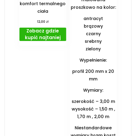
komfort termalnego
proszkowo na kolor:
ciała
antracyt
zł
12,00
brązowy
Zobacz gdzie
czarny
kupić najtaniej
srebrny
zielony
Wypełnienie:
profil 200 mm x 20
mm
Wymiary:
szerokość – 3,00 m
wysokość – 1,50 m ,
1,70 m , 2,00 m
Niestandardowe
wymiary bram koszt