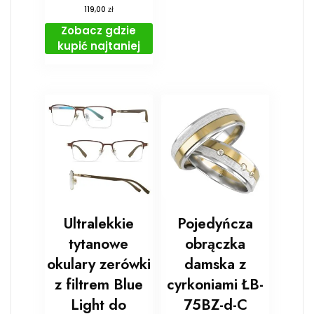
zł
119,00
Zobacz gdzie
kupić najtaniej
Ultralekkie
Pojedyńcza
tytanowe
obrączka
okulary zerówki
damska z
z filtrem Blue
cyrkoniami ŁB-
Light do
75BZ-d-C