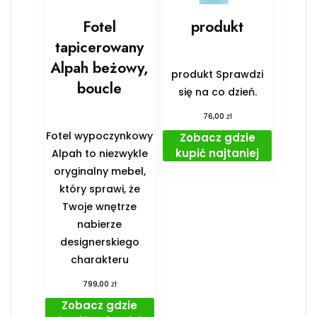
Fotel
produkt
tapicerowany
Alpah beżowy,
produkt Sprawdzi
boucle
się na co dzień.
zł
76,00
Fotel wypoczynkowy
Zobacz gdzie
kupić najtaniej
Alpah to niezwykle
oryginalny mebel,
który sprawi, że
Twoje wnętrze
nabierze
designerskiego
charakteru
zł
799,00
Zobacz gdzie