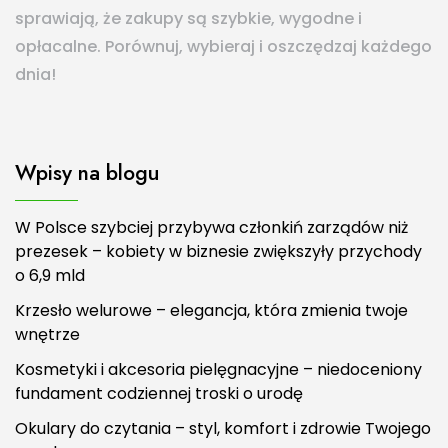
sprawiają, że zakupy są szybkie, wygodne i
opłacalne. Porównuj, wybieraj i oszczędzaj każdego
dnia!
Wpisy na blogu
W Polsce szybciej przybywa członkiń zarządów niż
prezesek – kobiety w biznesie zwiększyły przychody
o 6,9 mld
Krzesło welurowe – elegancja, która zmienia twoje
wnętrze
Kosmetyki i akcesoria pielęgnacyjne – niedoceniony
fundament codziennej troski o urodę
Okulary do czytania – styl, komfort i zdrowie Twojego