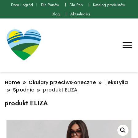
Dom i ogród
Dla Panów
Dla Pań
Katalog produktów
Blog
Aktualności
Home
Okulary przeciwsłoneczne
Tekstylia
Spodnie
produkt ELIZA
produkt ELIZA