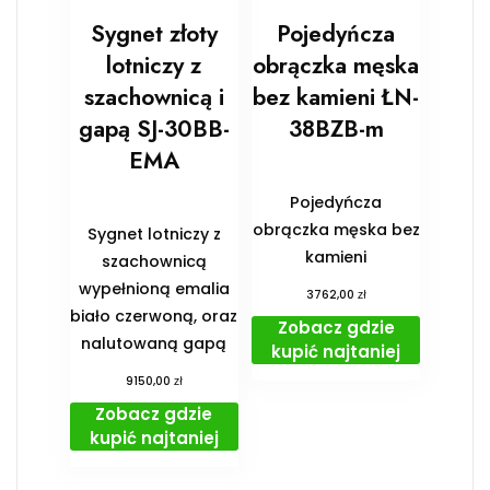
Sygnet złoty
Pojedyńcza
lotniczy z
obrączka męska
szachownicą i
bez kamieni ŁN-
gapą SJ-30BB-
38BZB-m
EMA
Pojedyńcza
obrączka męska bez
Sygnet lotniczy z
kamieni
szachownicą
wypełnioną emalia
zł
3762,00
biało czerwoną, oraz
Zobacz gdzie
nalutowaną gapą
kupić najtaniej
zł
9150,00
Zobacz gdzie
kupić najtaniej