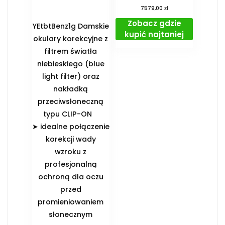
zł
7579,00
Zobacz gdzie
YEtbtBenz1g Damskie
kupić najtaniej
okulary korekcyjne z
filtrem światła
niebieskiego (blue
light filter) oraz
nakładką
przeciwsłoneczną
typu CLIP-ON
➤ idealne połączenie
korekcji wady
wzroku z
profesjonalną
ochroną dla oczu
przed
promieniowaniem
słonecznym