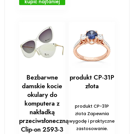
kupić najtaniej
Bezbarwne
produkt CP-31P
damskie kocie
złota
okulary do
komputera z
produkt CP-31P
nakładką
złota Zapewnia
przeciwsłoneczną
wygodę i praktyczne
Clip-on 2593-3
zastosowanie.