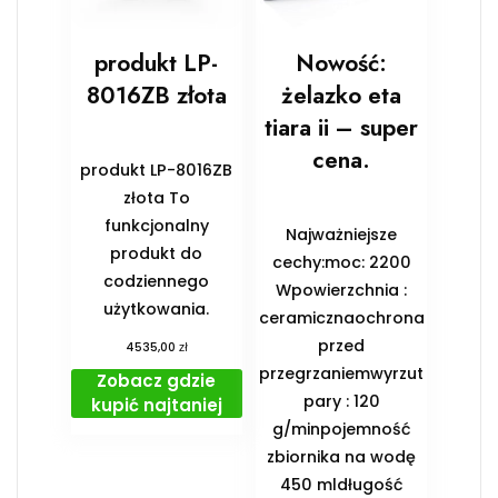
produkt LP-
Nowość:
8016ZB złota
żelazko eta
tiara ii – super
cena.
produkt LP-8016ZB
złota To
funkcjonalny
Najważniejsze
produkt do
cechy:moc: 2200
codziennego
Wpowierzchnia :
użytkowania.
ceramicznaochrona
przed
zł
4535,00
przegrzaniemwyrzut
Zobacz gdzie
pary : 120
kupić najtaniej
g/minpojemność
zbiornika na wodę
450 mldługość