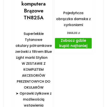
komputera
Brązowe
Pojedyńcza
TN825A
obrączka damska z
cyrkoniami
zł
Superlekkie
3966,00
Tytanowe
Zobacz gdzie
kupić najtaniej
okulary półramkowe
zerówki z filtrem Blue
Light marki Stylion
️W ZESTAWIE Z
KOMPLETEM
AKCESORIÓW
PREZENTOWYCH DO
OKULARÓW️
➤ Oprawki żyłkowe z
możliwością
wstawienia