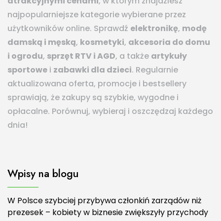
atrakcyjnymi cenami
, w którym znajdziesz
najpopularniejsze kategorie wybierane przez
użytkowników online. Sprawdź
elektronikę
,
modę
damską i męską
,
kosmetyki
,
akcesoria do domu
i ogrodu
,
sprzęt RTV i AGD
, a także
artykuły
sportowe
i
zabawki dla dzieci
. Regularnie
aktualizowana oferta, promocje i bestsellery
sprawiają, że zakupy są szybkie, wygodne i
opłacalne. Porównuj, wybieraj i oszczędzaj każdego
dnia!
Wpisy na blogu
W Polsce szybciej przybywa członkiń zarządów niż
prezesek – kobiety w biznesie zwiększyły przychody