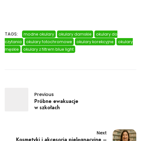
TAGS:
modne okulary
okulary damskie
okulary do
czytania
okulary fotochromowe
okulary korekcyjne
okulary
męskie
okulary z filtrem blue light
Previous
Próbne ewakuacje
w szkołach
Next
Kosmetyki i akcesoria pielęgnacyjne –