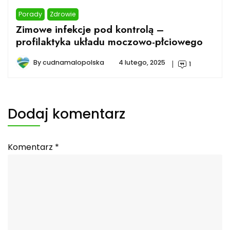
Porady
Zdrowie
Zimowe infekcje pod kontrolą –
profilaktyka układu moczowo-płciowego
By
cudnamalopolska
4 lutego, 2025
1
Dodaj komentarz
Komentarz
*