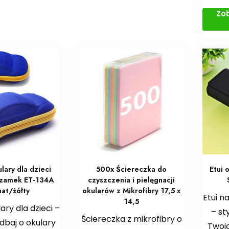
Zo
ulary dla dzieci
500x Ściereczka do
Etui 
zamek ET-134A
czyszczenia i pielęgnacji
nat/żółty
okularów z Mikrofibry 17,5 x
Etui n
14,5
lary dla dzieci –
– st
Ściereczka z mikrofibry o
baj o okulary
Twoic