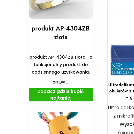
produkt AP-4304ZB
złota
produkt AP-4304ZB złota To
funkcjonalny produkt do
codziennego użytkowania.
zł
2198,00
Ultradelika
okularów z 
Zobacz gdzie kupić
– g
najtaniej
Ultra delik
z mikrof
Wysoki
ściere