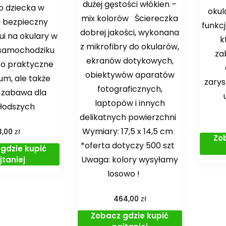
dużej gęstości włókien –
o dziecka w
okul
mix kolorów Ściereczka
i bezpieczny
funkc
dobrej jakości, wykonana
ui na okulary w
k
z mikrofibry do okularów,
 samochodziku
za
ekranów dotykowych,
lko praktyczne
obiektywów aparatów
um, ale także
zarys
fotograficznych,
 zabawa dla
laptopów i innych
łodszych
delikatnych powierzchni
Wymiary: 17,5 x 14,5 cm
zł
3,00
Zo
*oferta dotyczy 500 szt
gdzie kupić
Uwaga: kolory wysyłamy
jtaniej
losowo !
zł
464,00
Zobacz gdzie kupić