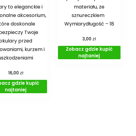
ary to eleganckie i
materiału, ze
jonalne akcesorium,
sznureczkiem
tóre doskonale
Wymiarydługość – 18
bezpieczy Twoje
zł
3,00
okulary przed
Zobacz gdzie kupić
owaniami, kurzem i
najtaniej
uszkodzeniami
zł
16,00
bacz gdzie kupić
najtaniej