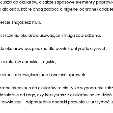
ańcuszki do okularów, a także zapasowe elementy poprawia
a dla osób, które chcą zadbać o higienę, ochronę i codzi
ercie znajdziesz m.in.:
zyszczenia okularów usuwające smugi i zabrudzenia,
 do okularów bezpieczne dla powłok antyrefleksyjnych,
o okularów damskie i męskie,
 akcesoria zwiększające trwałość oprawek.
rane akcesoria do okularów to nie tylko wygoda, ale tak
iezależnie od tego, czy korzystasz z okularów na co dzi
 powietrzu – odpowiednie dodatki pozwolą Ci utrzymać je