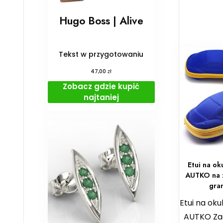
Hugo Boss | Alive
Tekst w przygotowaniu
zł
47,00
Zobacz gdzie kupić
najtaniej
Etui na ok
AUTKO na 
gra
Etui na oku
AUTKO Zad