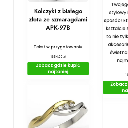
Twojeg
Kolczyki z białego
stylowy 
złota ze szmaragdami
sposób! Et
APK-97B
kształcie
to nie ty
akcesori
Tekst w przygotowaniu
świetna
zł
1654,00
najm
Zobacz gdzie kupić
najtaniej
1
Zobacz 
na