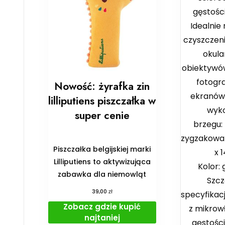
gęstośc
Idealnie 
czyszczen
okul
obiektywó
fotogr
Nowość: żyrafka zin
ekranów
lilliputiens piszczałka w
wyk
super cenie
brzegu:
zygzakowat
Piszczałka belgijskiej marki
x 
Lilliputiens to aktywizująca
Kolor:
zabawka dla niemowląt
Szc
zł
39,00
specyfika
Zobacz gdzie kupić
z mikrowł
najtaniej
gęstości