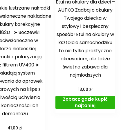
Etui na okulary dla dzieci –
skie lustrzane nakładki
AUTKO Zadbaj o okulary
iwsłoneczne nakładane
Twojego dziecka w
kulary korekcyjne
stylowy i bezpieczny
182D ➤ Soczewki
sposób! Etui na okulary w
eciwsłoneczne w
kształcie samochodziku
lorze niebieskiej
to nie tylko praktyczne
zanki z polaryzacją
akcesorium, ale także
z filtrem UV400 ➤
świetna zabawa dla
osiadają system
najmłodszych
wania do oprawek
arowych na klips z
zł
13,00
iwością uchylenia
Zobacz gdzie kupić
 konieczności ich
najtaniej
demontażu
zł
41,00