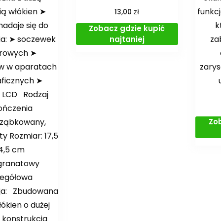
ią włókien ➤
funkc
zł
13,00
nadaje się do
k
Zobacz gdzie kupić
ia: ➤ soczewek
za
najtaniej
arowych ➤
w w aparatach
zarys
aficznych ➤
 LCD Rodzaj
ończenia
Zo
 ząbkowany,
y Rozmiar: 17,5
14,5 cm
 granatowy
zegółowa
cja: Zbudowana
ókien o dużej
 konstrukcja