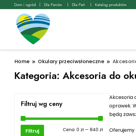
Dom i ogród
Dla Panów
Dla Pań
Katalog produktów
Home
Okulary przeciwsłoneczne
Akcesori
Kategoria:
Akcesoria do ok
Akcesoria 
Filtruj wg ceny
oprawek. W 
będą zawsz
Cena
Cena
Cena:
0 zł
—
840 zł
Oferujemy 
Filtruj