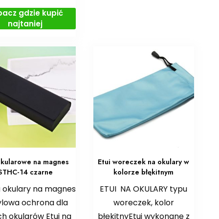
bacz gdzie kupić
najtaniej
okularowe na magnes
Etui woreczek na okulary w
STHC-14 czarne
kolorze błękitnym
a okulary na magnes
ETUI NA OKULARY typu
ylowa ochrona dla
woreczek, kolor
h okularów Etui na
błękitnyEtui wykonane z