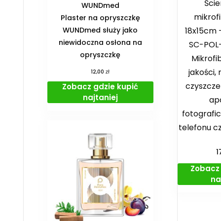
Ście
WUNDmed
mikrof
Plaster na opryszczkę
WUNDmed służy jako
18x15cm –
niewidoczna osłona na
SC-POL
opryszczkę
Mikrofi
jakości,
zł
12,00
czyszcze
Zobacz gdzie kupić
najtaniej
ap
fotografi
telefonu c
1
Zobacz 
na