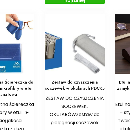
najtaniej
tna Ściereczka do
Zestaw do czyszczenia
Etui 
mikrofibry w etui
soczewek w okularach PDCK5
zamyk
ranatowa
ZESTAW DO CZYSZCZENIA
atna ściereczka
Etui n
SOCZEWEK,
ibry w etui ➤
– st
OKULARÓWZestaw do
ej jakości
Twoic
pielęgnacji soczewek
czka z dużą
okul