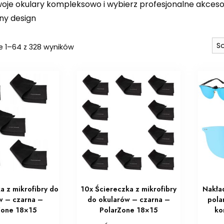
woje okulary kompleksowo i wybierz profesjonalne akcesor
ny design
Posortowane
e 1–64 z 328 wyników
według
najnowszych
a z mikrofibry do
10x Ściereczka z mikrofibry
Nakła
w – czarna –
do okularów – czarna –
pola
Zone 18×15
PolarZone 18×15
ko