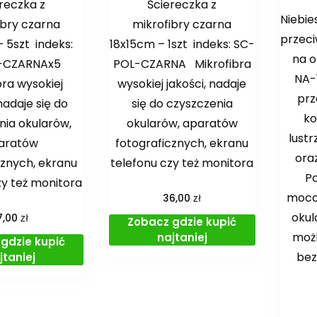
reczka z
Ściereczka z
Niebie
ibry czarna
mikrofibry czarna
przec
 5szt indeks:
18x15cm – 1szt indeks: SC-
na o
-CZARNAx5
POL-CZARNA Mikrofibra
NA-
bra wysokiej
wysokiej jakości, nadaje
prz
 nadaje się do
się do czyszczenia
ko
nia okularów,
okularów, aparatów
lustr
aratów
fotograficznych, ekranu
ora
cznych, ekranu
telefonu czy też monitora
P
zy też monitora
moco
zł
36,00
okul
zł
7,00
Zobacz gdzie kupić
możl
najtaniej
gdzie kupić
bez
jtaniej