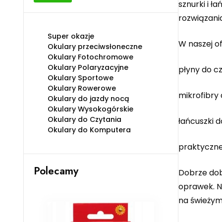
sznurki i ł
min
max
rozwiązani
Super okazje
W naszej of
Okulary przeciwsłoneczne
Okulary Fotochromowe
Okulary Polaryzacyjne
płyny do c
Okulary Sportowe
Okulary Rowerowe
mikrofibry
Okulary do jazdy nocą
Okulary Wysokogórskie
Okulary do Czytania
łańcuszki d
Okulary do Komputera
praktyczne
Polecamy
Dobrze dob
oprawek. N
na świeżym