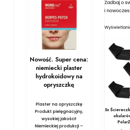
Zadbaj o s
i nowoczes
Wyświetlani
Nowość. Super cena:
niemiecki plaster
hydrokoidowy na
opryszczkę
Plaster na opryszczkę
5x Ściereczk
Produkt pielęgnacyjny,
okularó
wysokiej jakości!
Polar
Niemieckiej produkcji –