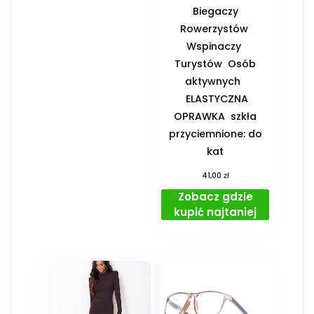
️ Biegaczy ️
Rowerzystów ️
Wspinaczy ️
Turystów ️ Osób
aktywnych
️ ELASTYCZNA
OPRAWKA ️ szkła
przyciemnione: do
kat
zł
41,00
Zobacz gdzie
kupić najtaniej