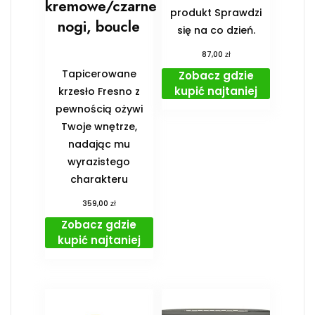
kremowe/czarne
produkt Sprawdzi
nogi, boucle
się na co dzień.
zł
87,00
Tapicerowane
Zobacz gdzie
kupić najtaniej
krzesło Fresno z
pewnością ożywi
Twoje wnętrze,
nadając mu
wyrazistego
charakteru
zł
359,00
Zobacz gdzie
kupić najtaniej