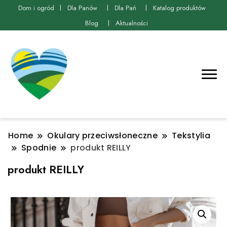
Dom i ogród
Dla Panów
Dla Pań
Katalog produktów
Blog
Aktualności
Home
Okulary przeciwsłoneczne
Tekstylia
Spodnie
produkt REILLY
produkt REILLY