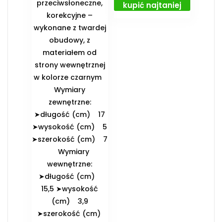
przeciwsłoneczne,
kupić najtaniej
korekcyjne –
wykonane z twardej
obudowy, z
materiałem od
strony wewnętrznej
w kolorze czarnym
️Wymiary
zewnętrzne:
➤długość (cm) 17
➤wysokość (cm) 5
➤szerokość (cm) 7
️Wymiary
wewnętrzne:
➤długość (cm)
15,5 ➤wysokość
(cm) 3,9
➤szerokość (cm)