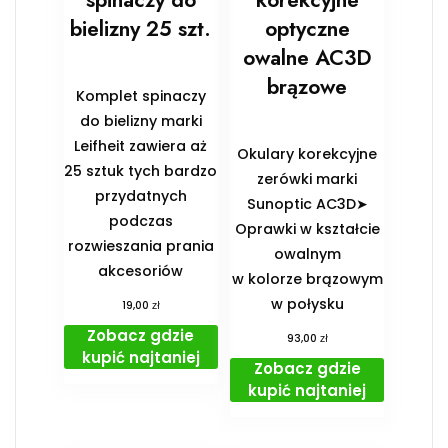
bielizny 25 szt.
optyczne
owalne AC3D
brązowe
Komplet spinaczy
do bielizny marki
Leifheit zawiera aż
Okulary korekcyjne
25 sztuk tych bardzo
zerówki marki
przydatnych
Sunoptic AC3D➤
podczas
Oprawki w kształcie
rozwieszania prania
owalnym
akcesoriów
w kolorze brązowym
w połysku
zł
19,00
Zobacz gdzie
zł
93,00
kupić najtaniej
Zobacz gdzie
kupić najtaniej