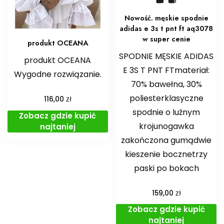
Nowość. męskie spodnie
adidas e 3s t pnt ft aq3078
w super cenie
produkt OCEANA
SPODNIE MĘSKIE ADIDAS
produkt OCEANA
E 3S T PNT FTmateriał:
Wygodne rozwiązanie.
70% bawełna, 30%
poliesterklasyczne
zł
116,00
spodnie o luźnym
Zobacz gdzie kupić
krojunogawka
najtaniej
zakończona gumądwie
kieszenie bocznetrzy
paski po bokach
zł
159,00
Zobacz gdzie kupić
najtaniej