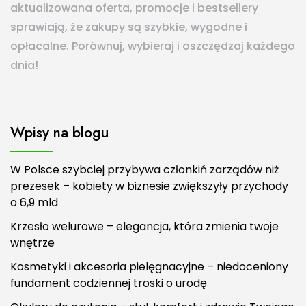
aktualizowana oferta, promocje i bestsellery
sprawiają, że zakupy są szybkie, wygodne i
opłacalne. Porównuj, wybieraj i oszczędzaj każdego
dnia!
Wpisy na blogu
W Polsce szybciej przybywa członkiń zarządów niż
prezesek – kobiety w biznesie zwiększyły przychody
o 6,9 mld
Krzesło welurowe – elegancja, która zmienia twoje
wnętrze
Kosmetyki i akcesoria pielęgnacyjne – niedoceniony
fundament codziennej troski o urodę