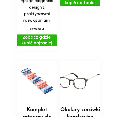
łącząc elegancki
kupić najtaniej
design z
praktycznymi
rozwiązaniami
zł
2379,00
Zobacz gdzie
kupić najtaniej
Komplet
Okulary zerówki
spinaczy do
korekcyjne