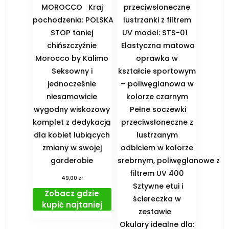
MOROCCO Kraj
przeciwsłoneczne
pochodzenia: POLSKA
lustrzanki z filtrem
STOP taniej
UV model: STS-01
chińszczyźnie
Elastyczna matowa
Morocco by Kalimo
oprawka w
Seksowny i
kształcie sportowym
jednocześnie
– poliwęglanowa w
niesamowicie
kolorze czarnym
wygodny wiskozowy
Pełne soczewki
komplet z dedykacją
przeciwsłoneczne z
dla kobiet lubiących
lustrzanym
zmiany w swojej
odbiciem w kolorze
garderobie
srebrnym, poliwęglanowe z
filtrem UV 400
zł
49,00
Sztywne etui i
Zobacz gdzie
ściereczka w
kupić najtaniej
zestawie
️Okulary idealne dla: