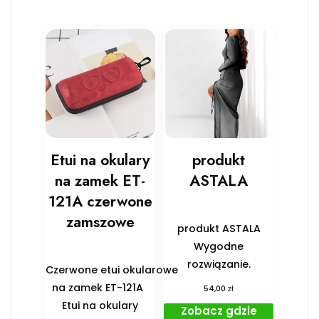
Etui na okulary
produkt
na zamek ET-
ASTALA
121A czerwone
zamszowe
produkt ASTALA
Wygodne
rozwiązanie.
Czerwone etui okularowe
na zamek ET-121A
zł
54,00
Etui na okulary
Zobacz gdzie