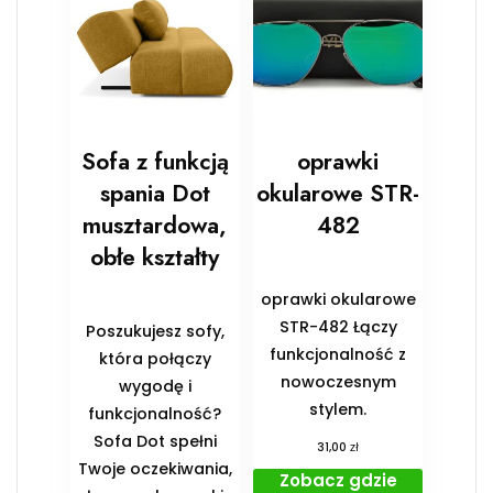
Sofa z funkcją
oprawki
spania Dot
okularowe STR-
musztardowa,
482
obłe kształty
oprawki okularowe
STR-482 Łączy
Poszukujesz sofy,
funkcjonalność z
która połączy
nowoczesnym
wygodę i
stylem.
funkcjonalność?
Sofa Dot spełni
zł
31,00
Twoje oczekiwania,
Zobacz gdzie