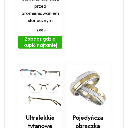
przed
promieniowaniem
słonecznym
zł
119,00
Zobacz gdzie
kupić najtaniej
Ultralekkie
Pojedyńcza
tytanowe
obrączka