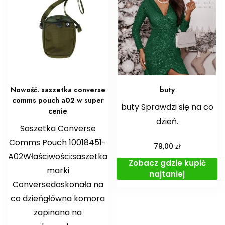
Nowość. saszetka converse
buty
comms pouch a02 w super
buty Sprawdzi się na co
cenie
dzień.
Saszetka Converse
Comms Pouch 10018451-
zł
79,00
A02Właściwości:saszetka
Zobacz gdzie kupić
marki
najtaniej
Conversedoskonała na
co dzieńgłówna komora
zapinana na