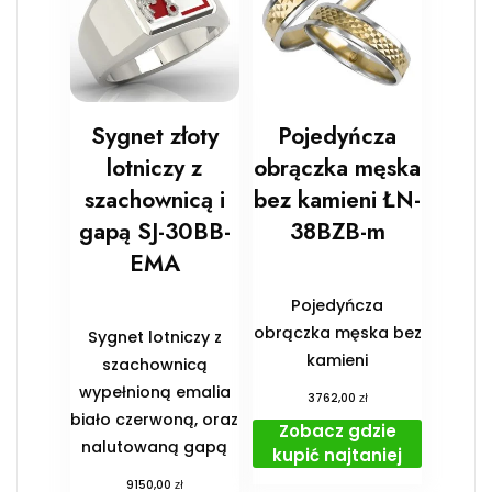
Sygnet złoty
Pojedyńcza
lotniczy z
obrączka męska
szachownicą i
bez kamieni ŁN-
gapą SJ-30BB-
38BZB-m
EMA
Pojedyńcza
obrączka męska bez
Sygnet lotniczy z
kamieni
szachownicą
wypełnioną emalia
zł
3762,00
biało czerwoną, oraz
Zobacz gdzie
nalutowaną gapą
kupić najtaniej
zł
9150,00