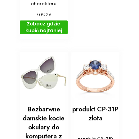
charakteru
zł
799,00
Zobacz gdzie
kupić najtaniej
Bezbarwne
produkt CP-31P
damskie kocie
złota
okulary do
komputera z