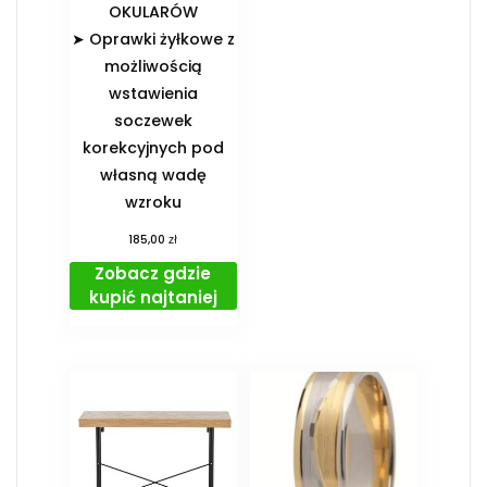
OKULARÓW️
➤ Oprawki żyłkowe z
możliwością
wstawienia
soczewek
korekcyjnych pod
własną wadę
wzroku
zł
185,00
Zobacz gdzie
kupić najtaniej