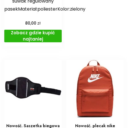
suwak regulowany
pasekMateriał:poliesterKolor:zielony
zł
80,00
Zobacz gdzie kupić
najtaniej
Nowość. Saszetka biegowa
Nowość. plecak nike