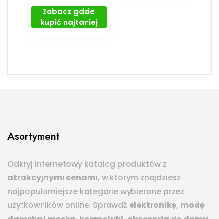
Zobacz gdzie
kupić najtaniej
Asortyment
Odkryj internetowy katalog produktów z
atrakcyjnymi cenami
, w którym znajdziesz
najpopularniejsze kategorie wybierane przez
użytkowników online. Sprawdź
elektronikę
,
modę
damską i męską
,
kosmetyki
,
akcesoria do domu