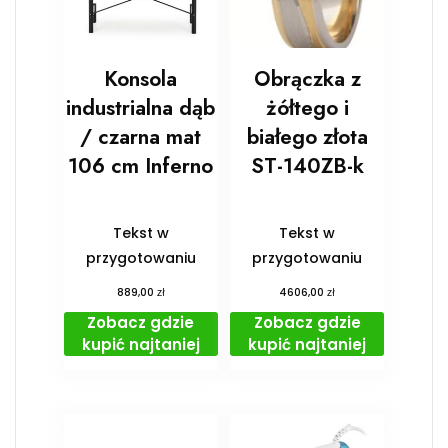
Konsola
Obrączka z
industrialna dąb
żółtego i
/ czarna mat
białego złota
106 cm Inferno
ST-140ZB-k
Tekst w
Tekst w
przygotowaniu
przygotowaniu
zł
zł
889,00
4606,00
Zobacz gdzie
Zobacz gdzie
kupić najtaniej
kupić najtaniej