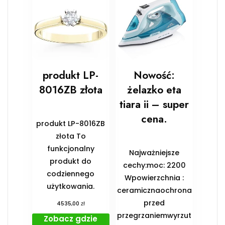
produkt LP-
Nowość:
8016ZB złota
żelazko eta
tiara ii – super
cena.
produkt LP-8016ZB
złota To
funkcjonalny
Najważniejsze
produkt do
cechy:moc: 2200
codziennego
Wpowierzchnia :
użytkowania.
ceramicznaochrona
przed
zł
4535,00
przegrzaniemwyrzut
Zobacz gdzie