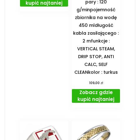
pary : 120
kupić najtaniej
g/minpojemność
zbiornika na wodę
450 mldługość
kabla zasilającego :
2 mfunkcje :
VERTICAL STEAM,
DRIP STOP, ANTI
CALC, SELF
CLEANkolor : turkus
zł
109,00
Zobacz gdzie
kupić najtaniej