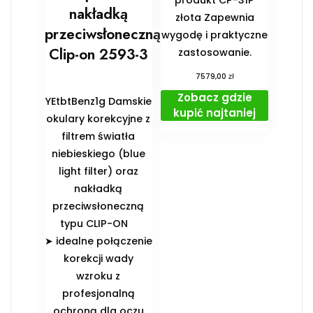
produkt CP-31P
nakładką
złota Zapewnia
przeciwsłoneczną
wygodę i praktyczne
Clip-on 2593-3
zastosowanie.
zł
7579,00
Zobacz gdzie
YEtbtBenz1g Damskie
kupić najtaniej
okulary korekcyjne z
filtrem światła
niebieskiego (blue
light filter) oraz
nakładką
przeciwsłoneczną
typu CLIP-ON
➤ idealne połączenie
korekcji wady
wzroku z
profesjonalną
ochroną dla oczu