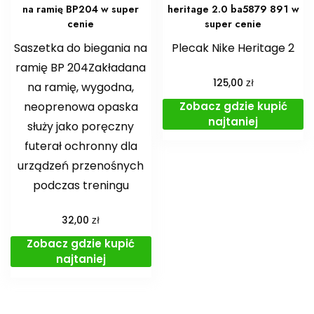
na ramię BP204 w super
heritage 2.0 ba5879 891 w
cenie
super cenie
Saszetka do biegania na
Plecak Nike Heritage 2
ramię BP 204Zakładana
zł
125,00
na ramię, wygodna,
Zobacz gdzie kupić
neoprenowa opaska
najtaniej
służy jako poręczny
futerał ochronny dla
urządzeń przenośnych
podczas treningu
zł
32,00
Zobacz gdzie kupić
najtaniej