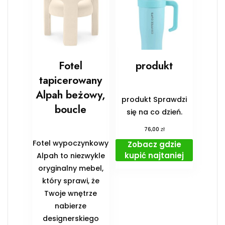
Fotel
produkt
tapicerowany
Alpah beżowy,
produkt Sprawdzi
boucle
się na co dzień.
zł
76,00
Fotel wypoczynkowy
Zobacz gdzie
kupić najtaniej
Alpah to niezwykle
oryginalny mebel,
który sprawi, że
Twoje wnętrze
nabierze
designerskiego