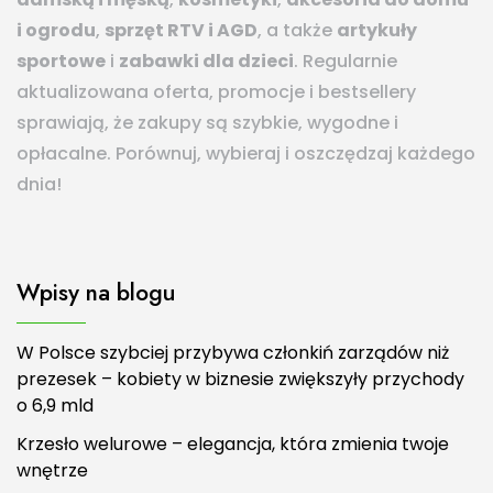
i ogrodu
,
sprzęt RTV i AGD
, a także
artykuły
sportowe
i
zabawki dla dzieci
. Regularnie
aktualizowana oferta, promocje i bestsellery
sprawiają, że zakupy są szybkie, wygodne i
opłacalne. Porównuj, wybieraj i oszczędzaj każdego
dnia!
Wpisy na blogu
W Polsce szybciej przybywa członkiń zarządów niż
prezesek – kobiety w biznesie zwiększyły przychody
o 6,9 mld
Krzesło welurowe – elegancja, która zmienia twoje
wnętrze