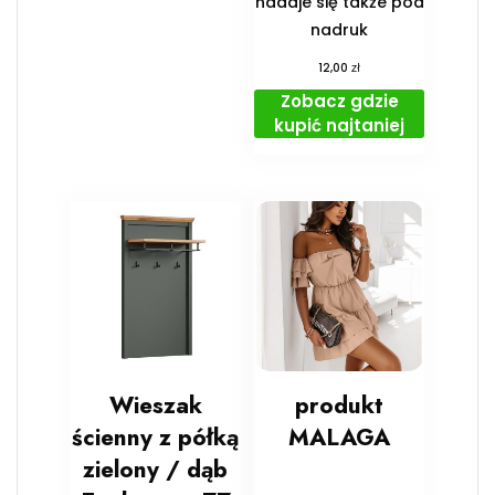
nadaje się także pod
nadruk
zł
12,00
Zobacz gdzie
kupić najtaniej
Wieszak
produkt
ścienny z półką
MALAGA
zielony / dąb