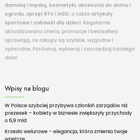
damską i męską
,
kosmetyki
,
akcesoria do domu i
ogrodu
,
sprzęt RTV i AGD
, a także
artykuły
sportowe
i
zabawki dla dzieci
. Regularnie
aktualizowana oferta, promocje i bestsellery
sprawiają, że zakupy są szybkie, wygodne i
opłacalne. Porównuj, wybieraj i oszczędzaj każdego
dnia!
Wpisy na blogu
W Polsce szybciej przybywa członkiń zarządów niż
prezesek – kobiety w biznesie zwiększyły przychody
o 6,9 mld
Krzesło welurowe – elegancja, która zmienia twoje
wnętrze