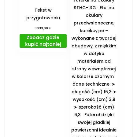
STHC-13G Etui na
Tekst w
okulary
przygotowaniu
przeciwsłoneczne,
zł
3033,00
korekcyjne –
Zobacz gdzie
wykonane z twardej
kupić najtaniej
obudowy, z miękkim
w dotyku
materiałem od
strony wewnętrznej
w kolorze czarnym
dane techniczne: ➤
długość (cm) 16,3 ➤
wysokość (cm) 3,9
➤ szerokość (cm)
6,3 Futerał dzięki
swojej gładkiej
powierzchni idealnie