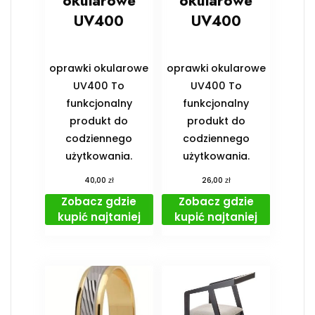
okularowe
okularowe
UV400
UV400
oprawki okularowe
oprawki okularowe
UV400 To
UV400 To
funkcjonalny
funkcjonalny
produkt do
produkt do
codziennego
codziennego
użytkowania.
użytkowania.
zł
zł
40,00
26,00
Zobacz gdzie
Zobacz gdzie
kupić najtaniej
kupić najtaniej