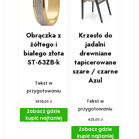
Obrączka z
Krzesło do
żółtego i
jadalni
białego złota
drewniane
ST-63ZB-k
tapicerowane
szare / czarne
Azul
Tekst w
przygotowaniu
Tekst w
zł
3838,00
przygotowaniu
Zobacz gdzie
kupić najtaniej
zł
425,00
Zobacz gdzie
kupić najtaniej