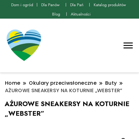
Dom i ogród
Dla Panów
Dla Pań
Katalog produktów
Blog
Aktualności
Home
Okulary przeciwsłoneczne
Buty
AŻUROWE SNEAKERSY NA KOTURNIE „WEBSTER”
AŻUROWE SNEAKERSY NA KOTURNIE
„WEBSTER”