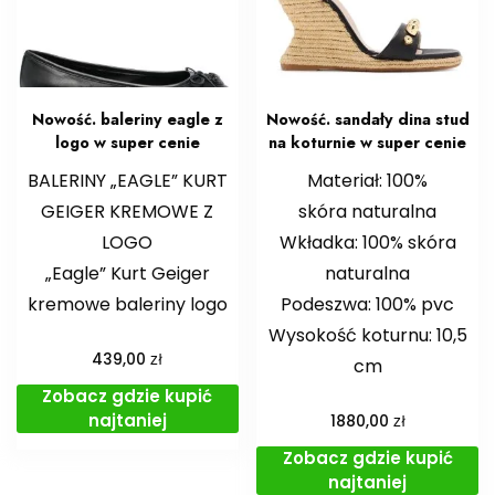
Nowość. baleriny eagle z
Nowość. sandały dina stud
logo w super cenie
na koturnie w super cenie
BALERINY „EAGLE” KURT
Materiał: 100%
GEIGER KREMOWE Z
skóra naturalna
LOGO
Wkładka: 100% skóra
„Eagle” Kurt Geiger
naturalna
kremowe baleriny logo
Podeszwa: 100% pvc
Wysokość koturnu: 10,5
zł
439,00
cm
Zobacz gdzie kupić
najtaniej
zł
1880,00
Zobacz gdzie kupić
najtaniej