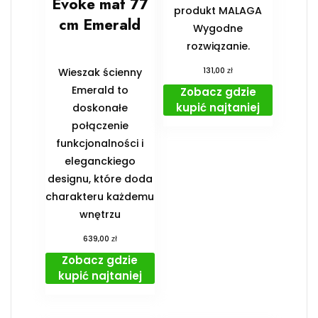
Evoke mat 77
produkt MALAGA
cm Emerald
Wygodne
rozwiązanie.
zł
Wieszak ścienny
131,00
Emerald to
Zobacz gdzie
kupić najtaniej
doskonałe
połączenie
funkcjonalności i
eleganckiego
designu, które doda
charakteru każdemu
wnętrzu
zł
639,00
Zobacz gdzie
kupić najtaniej