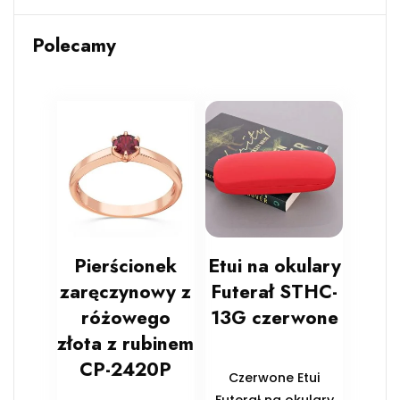
Polecamy
Pierścionek
Etui na okulary
zaręczynowy z
Futerał STHC-
różowego
13G czerwone
złota z rubinem
CP-2420P
Czerwone Etui
Futerał na okulary