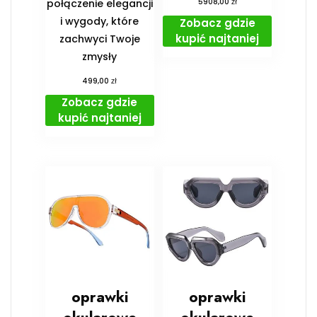
zł
połączenie elegancji
5908,00
i wygody, które
Zobacz gdzie
kupić najtaniej
zachwyci Twoje
zmysły
zł
499,00
Zobacz gdzie
kupić najtaniej
oprawki
oprawki