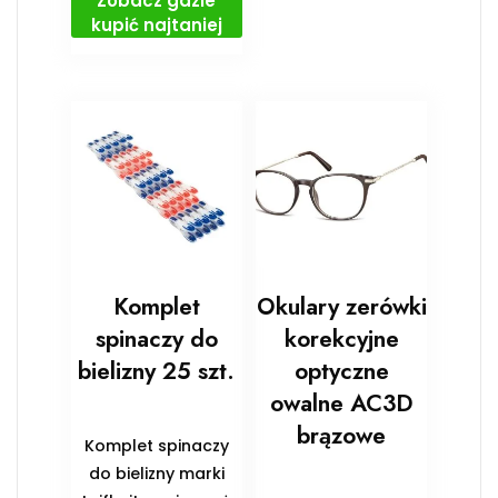
Zobacz gdzie
kupić najtaniej
Komplet
Okulary zerówki
spinaczy do
korekcyjne
bielizny 25 szt.
optyczne
owalne AC3D
brązowe
Komplet spinaczy
do bielizny marki