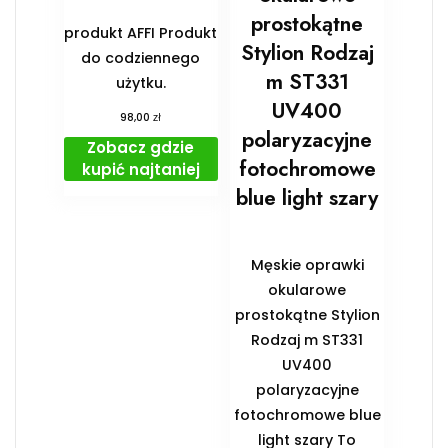
prostokątne
produkt AFFI Produkt
Stylion Rodzaj
do codziennego
m ST331
użytku.
UV400
zł
98,00
polaryzacyjne
Zobacz gdzie
fotochromowe
kupić najtaniej
blue light szary
Męskie oprawki
okularowe
prostokątne Stylion
Rodzaj m ST331
UV400
polaryzacyjne
fotochromowe blue
light szary To