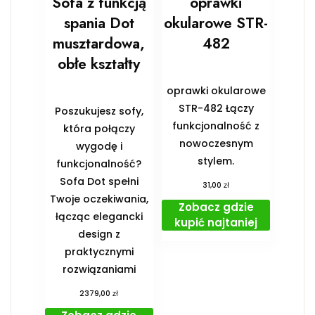
Sofa z funkcją
oprawki
spania Dot
okularowe STR-
musztardowa,
482
obłe kształty
oprawki okularowe
STR-482 Łączy
Poszukujesz sofy,
funkcjonalność z
która połączy
nowoczesnym
wygodę i
stylem.
funkcjonalność?
Sofa Dot spełni
zł
31,00
Twoje oczekiwania,
Zobacz gdzie
łącząc elegancki
kupić najtaniej
design z
praktycznymi
rozwiązaniami
zł
2379,00