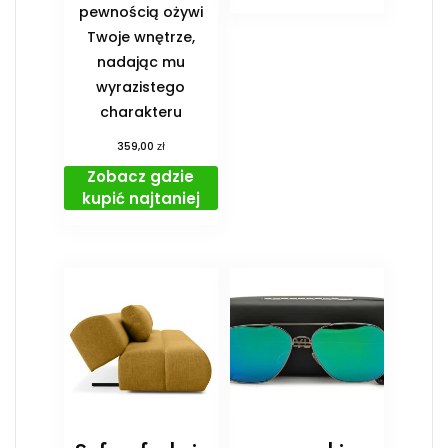
pewnością ożywi
Twoje wnętrze,
nadając mu
wyrazistego
charakteru
zł
359,00
Zobacz gdzie
kupić najtaniej