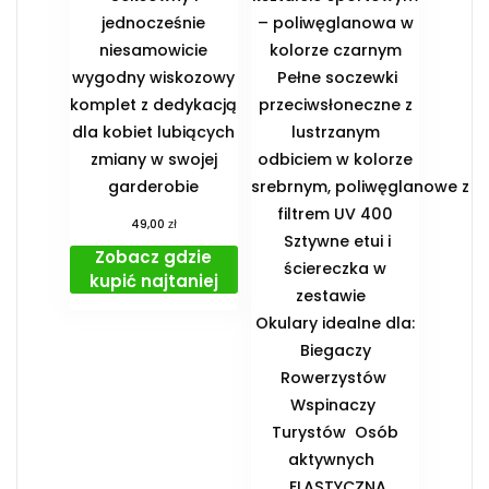
jednocześnie
– poliwęglanowa w
niesamowicie
kolorze czarnym
wygodny wiskozowy
Pełne soczewki
komplet z dedykacją
przeciwsłoneczne z
dla kobiet lubiących
lustrzanym
zmiany w swojej
odbiciem w kolorze
garderobie
srebrnym, poliwęglanowe z
filtrem UV 400
zł
49,00
Sztywne etui i
Zobacz gdzie
ściereczka w
kupić najtaniej
zestawie
️Okulary idealne dla:
️ Biegaczy ️
Rowerzystów ️
Wspinaczy ️
Turystów ️ Osób
aktywnych
️ ELASTYCZNA