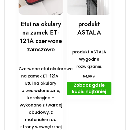
Etui na okulary
produkt
na zamek ET-
ASTALA
121A czerwone
zamszowe
produkt ASTALA
Wygodne
rozwiązanie.
Czerwone etui okularowe
na zamek ET-121A
zł
54,00
Etui na okulary
Zobacz gdzie
przeciwsłoneczne,
kupić najtaniej
korekcyjne –
wykonane z twardej
obudowy, z
materiałem od
strony wewnętrznej