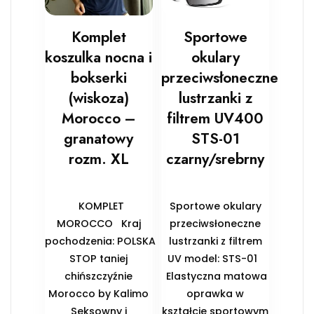
Komplet
Sportowe
koszulka nocna i
okulary
bokserki
przeciwsłoneczne
(wiskoza)
lustrzanki z
Morocco –
filtrem UV400
granatowy
STS-01
rozm. XL
czarny/srebrny
KOMPLET
Sportowe okulary
MOROCCO Kraj
przeciwsłoneczne
pochodzenia: POLSKA
lustrzanki z filtrem
STOP taniej
UV model: STS-01
chińszczyźnie
Elastyczna matowa
Morocco by Kalimo
oprawka w
Seksowny i
kształcie sportowym