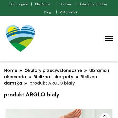
Dom i ogród
Dla Panów
Dla Pań
Katalog produktów
Blog
Aktualności
Home
Okulary przeciwsłoneczne
Ubrania i
akcesoria
Bielizna i skarpety
Bielizna
damska
produkt ARGLO biały
produkt ARGLO biały