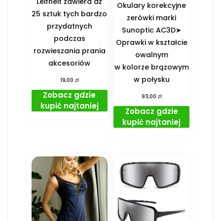
Leifheit zawiera aż
Okulary korekcyjne
25 sztuk tych bardzo
zerówki marki
przydatnych
Sunoptic AC3D➤
podczas
Oprawki w kształcie
rozwieszania prania
owalnym
akcesoriów
w kolorze brązowym
w połysku
zł
19,00
Zobacz gdzie
zł
93,00
kupić najtaniej
Zobacz gdzie
kupić najtaniej