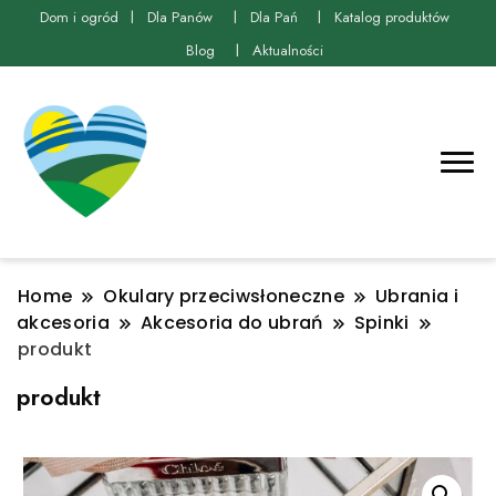
Dom i ogród
Dla Panów
Dla Pań
Katalog produktów
Blog
Aktualności
Home
Okulary przeciwsłoneczne
Ubrania i
akcesoria
Akcesoria do ubrań
Spinki
produkt
produkt