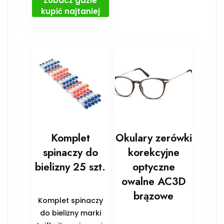
Zobacz gdzie
kupić najtaniej
Komplet
Okulary zerówki
spinaczy do
korekcyjne
bielizny 25 szt.
optyczne
owalne AC3D
brązowe
Komplet spinaczy
do bielizny marki