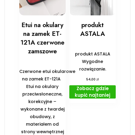
Etui na okulary
produkt
na zamek ET-
ASTALA
121A czerwone
zamszowe
produkt ASTALA
Wygodne
rozwiązanie.
Czerwone etui okularowe
na zamek ET-121A
zł
54,00
Etui na okulary
Zobacz gdzie
przeciwsłoneczne,
kupić najtaniej
korekcyjne –
wykonane z twardej
obudowy, z
materiałem od
strony wewnętrznej