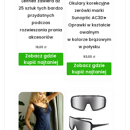
Leifheit zawiera aż
Okulary korekcyjne
25 sztuk tych bardzo
zerówki marki
przydatnych
Sunoptic AC3D➤
podczas
Oprawki w kształcie
rozwieszania prania
owalnym
akcesoriów
w kolorze brązowym
w połysku
zł
19,00
Zobacz gdzie
zł
93,00
kupić najtaniej
Zobacz gdzie
kupić najtaniej