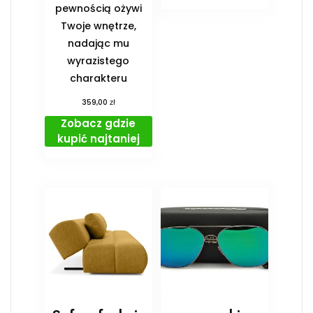
pewnością ożywi
Twoje wnętrze,
nadając mu
wyrazistego
charakteru
zł
359,00
Zobacz gdzie
kupić najtaniej