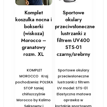
Komplet
Sportowe
koszulka nocna i
okulary
bokserki
przeciwsłoneczne
(wiskoza)
lustrzanki z
Morocco –
filtrem UV400
granatowy
STS-01
rozm. XL
czarny/srebrny
KOMPLET
Sportowe okulary
MOROCCO Kraj
przeciwsłoneczne
pochodzenia: POLSKA
lustrzanki z filtrem
STOP taniej
UV model: STS-01
chińszczyźnie
Elastyczna matowa
Morocco by Kalimo
oprawka w
Seksowny i
kształcie sportowym