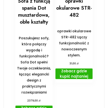
Sofa z funkcją
oprawki
spania Dot
okularowe STR-
musztardowa,
482
obłe kształty
oprawki okularowe
STR-482 Łączy
Poszukujesz sofy,
funkcjonalność z
która połączy
nowoczesnym
wygodę i
stylem.
funkcjonalność?
Sofa Dot spełni
zł
31,00
Twoje oczekiwania,
Zobacz gdzie
łącząc elegancki
kupić najtaniej
design z
praktycznymi
rozwiązaniami
zł
2379,00