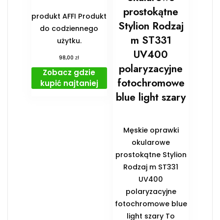
prostokątne
produkt AFFI Produkt
Stylion Rodzaj
do codziennego
m ST331
użytku.
UV400
zł
98,00
polaryzacyjne
Zobacz gdzie
fotochromowe
kupić najtaniej
blue light szary
Męskie oprawki
okularowe
prostokątne Stylion
Rodzaj m ST331
UV400
polaryzacyjne
fotochromowe blue
light szary To