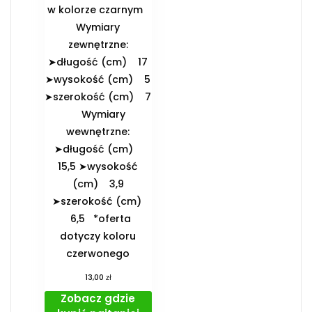
w kolorze czarnym
️Wymiary
zewnętrzne:
➤długość (cm) 17
➤wysokość (cm) 5
➤szerokość (cm) 7
️Wymiary
wewnętrzne:
➤długość (cm)
15,5 ➤wysokość
(cm) 3,9
➤szerokość (cm)
6,5 *oferta
dotyczy koloru
czerwonego
zł
13,00
Zobacz gdzie