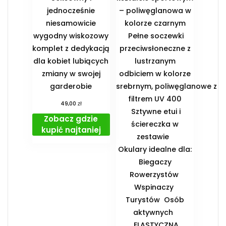
jednocześnie
– poliwęglanowa w
niesamowicie
kolorze czarnym
wygodny wiskozowy
Pełne soczewki
komplet z dedykacją
przeciwsłoneczne z
dla kobiet lubiących
lustrzanym
zmiany w swojej
odbiciem w kolorze
garderobie
srebrnym, poliwęglanowe z
filtrem UV 400
zł
49,00
Sztywne etui i
Zobacz gdzie
ściereczka w
kupić najtaniej
zestawie
️Okulary idealne dla:
️ Biegaczy ️
Rowerzystów ️
Wspinaczy ️
Turystów ️ Osób
aktywnych
️ ELASTYCZNA