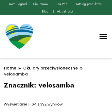
Dom i ogród
Dla Panów
Dla Pań
Katalog produktów
Blog
Aktualności
Home
Okulary przeciwsłoneczne
velosamba
Znacznik:
velosamba
Posortowane
Wyświetlanie 1–64 z 392 wyników
według