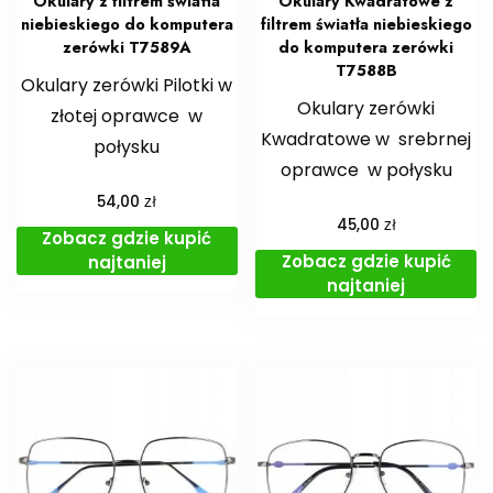
Okulary z filtrem światła
Okulary Kwadratowe z
niebieskiego do komputera
filtrem światła niebieskiego
zerówki T7589A
do komputera zerówki
T7588B
Okulary zerówki Pilotki w
Okulary zerówki
złotej oprawce w
Kwadratowe w srebrnej
połysku
oprawce w połysku
zł
54,00
zł
45,00
Zobacz gdzie kupić
Zobacz gdzie kupić
najtaniej
najtaniej