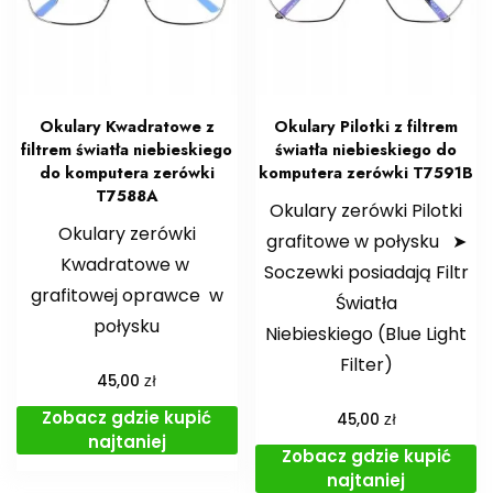
Okulary Kwadratowe z
Okulary Pilotki z filtrem
filtrem światła niebieskiego
światła niebieskiego do
do komputera zerówki
komputera zerówki T7591B
T7588A
Okulary zerówki Pilotki
Okulary zerówki
grafitowe w połysku ➤
Kwadratowe w
Soczewki posiadają Filtr
grafitowej oprawce w
Światła
połysku
Niebieskiego (Blue Light
Filter)
zł
45,00
Zobacz gdzie kupić
zł
45,00
najtaniej
Zobacz gdzie kupić
najtaniej