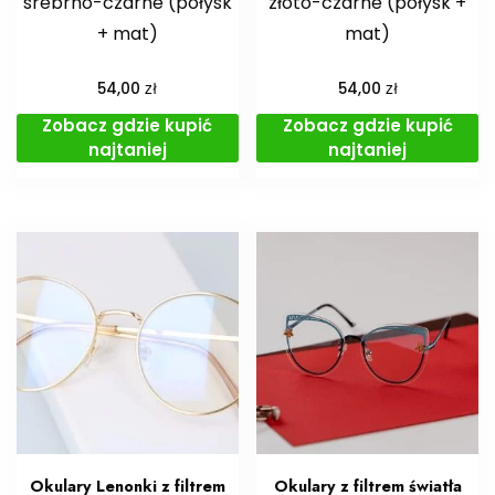
srebrno-czarne (połysk
złoto-czarne (połysk +
+ mat)
mat)
zł
zł
54,00
54,00
Zobacz gdzie kupić
Zobacz gdzie kupić
najtaniej
najtaniej
Okulary Lenonki z filtrem
Okulary z filtrem światła