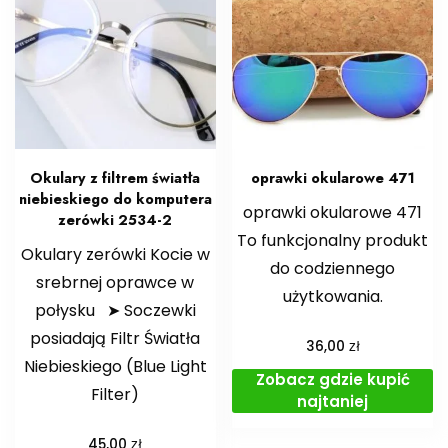
Okulary z filtrem światła
oprawki okularowe 471
niebieskiego do komputera
oprawki okularowe 471
zerówki 2534-2
To funkcjonalny produkt
Okulary zerówki Kocie w
do codziennego
srebrnej oprawce w
użytkowania.
połysku ➤ Soczewki
posiadają Filtr Światła
zł
36,00
Niebieskiego (Blue Light
Zobacz gdzie kupić
Filter)
najtaniej
zł
45,00