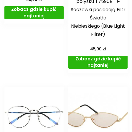
połysku T7590B ➤
Zobacz gdzie kupić
Soczewki posiadają Filtr
najtaniej
Światła
Niebieskiego (Blue Light
Filter)
zł
45,00
Zobacz gdzie kupić
najtaniej