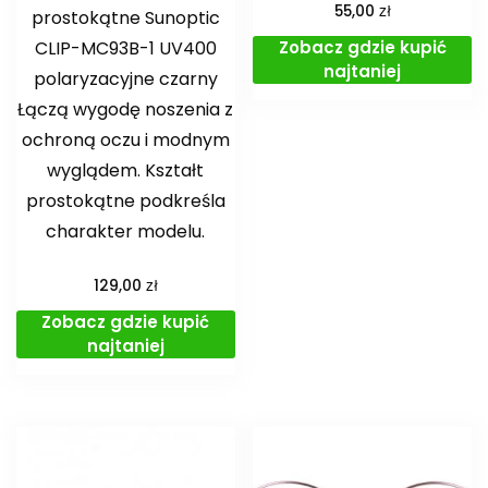
zł
55,00
prostokątne Sunoptic
Zobacz gdzie kupić
CLIP-MC93B-1 UV400
najtaniej
polaryzacyjne czarny
Łączą wygodę noszenia z
ochroną oczu i modnym
wyglądem. Kształt
prostokątne podkreśla
charakter modelu.
zł
129,00
Zobacz gdzie kupić
najtaniej