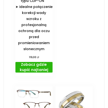
typu CLIP-ON
➤ idealne połączenie
korekcji wady
wzroku z
profesjonalną
ochroną dla oczu
przed
promieniowaniem
słonecznym
zł
119,00
Zobacz gdzie
kupić najtaniej