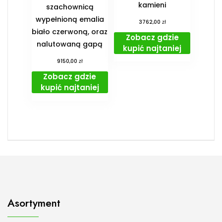
kamieni
szachownicą
wypełnioną emalia
zł
3762,00
biało czerwoną, oraz
Zobacz gdzie
nalutowaną gapą
kupić najtaniej
zł
9150,00
Zobacz gdzie
kupić najtaniej
Asortyment