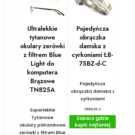
Ultralekkie
Pojedyńcza
tytanowe
obrączka
okulary zerówki
damska z
z filtrem Blue
cyrkoniami ŁB-
Light do
75BZ-d-C
komputera
Brązowe
Pojedyńcza
TN825A
obrączka damska z
cyrkoniami
zł
Superlekkie
3966,00
Tytanowe
Zobacz gdzie
kupić najtaniej
okulary półramkowe
zerówki z filtrem Blue