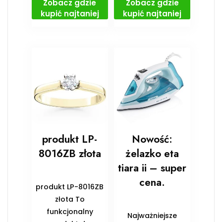
Zobacz gdzie
Zobacz gdzie
kupić najtaniej
kupić najtaniej
produkt LP-
Nowość:
8016ZB złota
żelazko eta
tiara ii – super
cena.
produkt LP-8016ZB
złota To
funkcjonalny
Najważniejsze