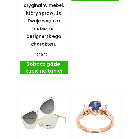
oryginalny mebel,
który sprawi, że
Twoje wnętrze
nabierze
designerskiego
charakteru
zł
799,00
Zobacz gdzie
kupić najtaniej