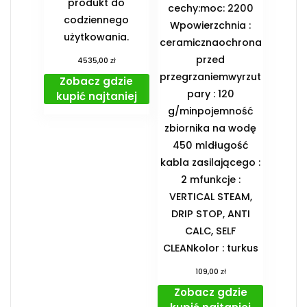
produkt do
cechy:moc: 2200
codziennego
Wpowierzchnia :
użytkowania.
ceramicznaochrona
przed
zł
4535,00
przegrzaniemwyrzut
Zobacz gdzie
pary : 120
kupić najtaniej
g/minpojemność
zbiornika na wodę
450 mldługość
kabla zasilającego :
2 mfunkcje :
VERTICAL STEAM,
DRIP STOP, ANTI
CALC, SELF
CLEANkolor : turkus
zł
109,00
Zobacz gdzie