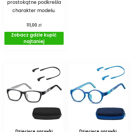
prostokątne podkreśla
charakter modelu.
zł
111,00
Zobacz gdzie kupić
najtaniej
Dziecięce oprawki
Dziecięce oprawki