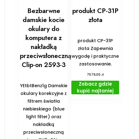
Bezbarwne
produkt CP-31P
damskie kocie
złota
okulary do
komputera z
produkt CP-31P
nakładką
złota Zapewnia
przeciwsłoneczną
wygodę i praktyczne
Clip-on 2593-3
zastosowanie.
zł
7579,00
Zobacz gdzie
YEtbtBenz1g Damskie
kupić najtaniej
okulary korekcyjne z
filtrem światła
niebieskiego (blue
light filter) oraz
nakładką
przeciwsłoneczną