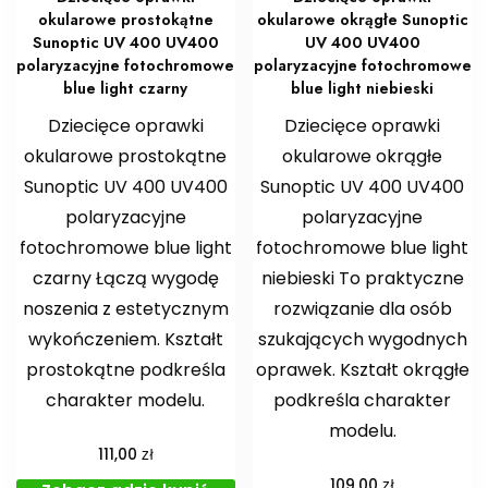
okularowe prostokątne
okularowe okrągłe Sunoptic
Sunoptic UV 400 UV400
UV 400 UV400
polaryzacyjne fotochromowe
polaryzacyjne fotochromowe
blue light czarny
blue light niebieski
Dziecięce oprawki
Dziecięce oprawki
okularowe prostokątne
okularowe okrągłe
Sunoptic UV 400 UV400
Sunoptic UV 400 UV400
polaryzacyjne
polaryzacyjne
fotochromowe blue light
fotochromowe blue light
czarny Łączą wygodę
niebieski To praktyczne
noszenia z estetycznym
rozwiązanie dla osób
wykończeniem. Kształt
szukających wygodnych
prostokątne podkreśla
oprawek. Kształt okrągłe
charakter modelu.
podkreśla charakter
modelu.
zł
111,00
zł
109,00