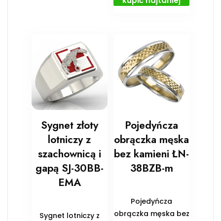
kupić najtaniej
Sygnet złoty
Pojedyńcza
lotniczy z
obrączka męska
szachownicą i
bez kamieni ŁN-
gapą SJ-30BB-
38BZB-m
EMA
Pojedyńcza
obrączka męska bez
Sygnet lotniczy z