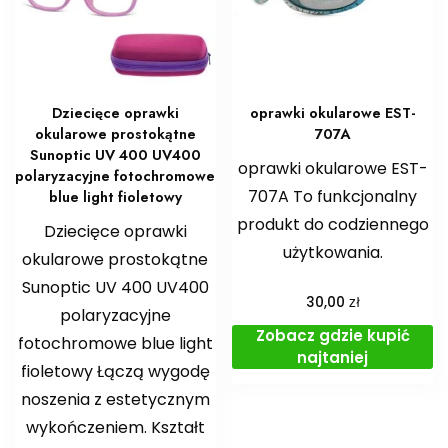
Dziecięce oprawki
oprawki okularowe EST-
okularowe prostokątne
707A
Sunoptic UV 400 UV400
oprawki okularowe EST-
polaryzacyjne fotochromowe
707A To funkcjonalny
blue light fioletowy
produkt do codziennego
Dziecięce oprawki
użytkowania.
okularowe prostokątne
Sunoptic UV 400 UV400
zł
30,00
polaryzacyjne
Zobacz gdzie kupić
fotochromowe blue light
najtaniej
fioletowy Łączą wygodę
noszenia z estetycznym
wykończeniem. Kształt