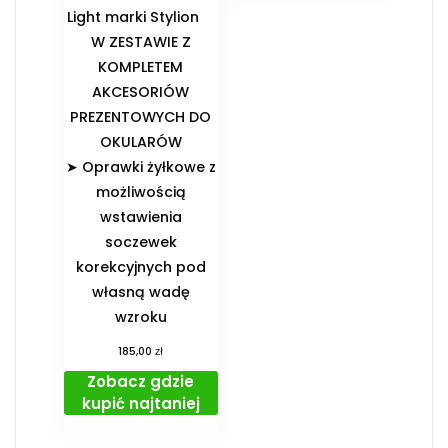
Light marki Stylion
️W ZESTAWIE Z
KOMPLETEM
AKCESORIÓW
PREZENTOWYCH DO
OKULARÓW️
➤ Oprawki żyłkowe z
możliwością
wstawienia
soczewek
korekcyjnych pod
własną wadę
wzroku
zł
185,00
Zobacz gdzie
kupić najtaniej