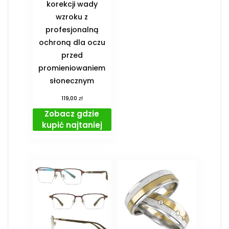
korekcji wady
wzroku z
profesjonalną
ochroną dla oczu
przed
promieniowaniem
słonecznym
zł
119,00
Zobacz gdzie
kupić najtaniej