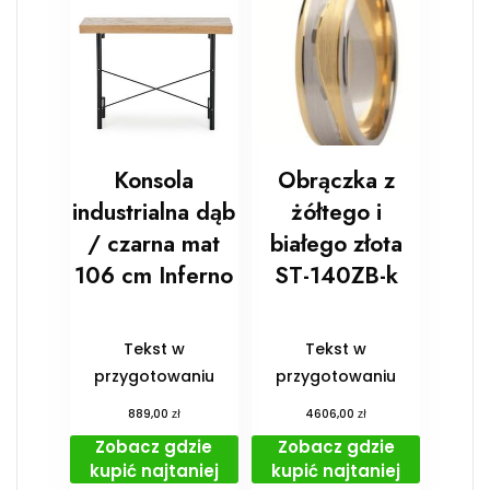
Konsola
Obrączka z
industrialna dąb
żółtego i
/ czarna mat
białego złota
106 cm Inferno
ST-140ZB-k
Tekst w
Tekst w
przygotowaniu
przygotowaniu
zł
zł
889,00
4606,00
Zobacz gdzie
Zobacz gdzie
kupić najtaniej
kupić najtaniej