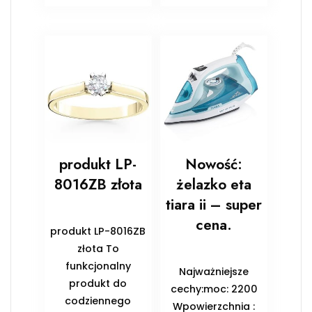
produkt LP-
Nowość:
8016ZB złota
żelazko eta
tiara ii – super
cena.
produkt LP-8016ZB
złota To
funkcjonalny
Najważniejsze
produkt do
cechy:moc: 2200
codziennego
Wpowierzchnia :