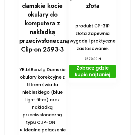
damskie kocie
złota
okulary do
komputera z
produkt CP-31P
nakładką
złota Zapewnia
przeciwsłoneczną
wygodę i praktyczne
Clip-on 2593-3
zastosowanie.
zł
7579,00
Zobacz gdzie
YEtbtBenz1g Damskie
kupić najtaniej
okulary korekcyjne z
filtrem światła
niebieskiego (blue
light filter) oraz
nakładką
przeciwsłoneczną
typu CLIP-ON
➤ idealne połączenie