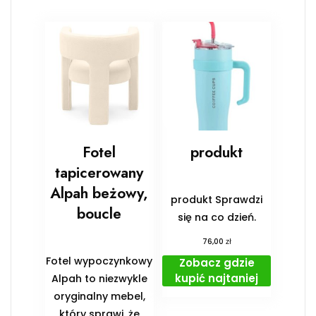
Fotel
produkt
tapicerowany
Alpah beżowy,
produkt Sprawdzi
boucle
się na co dzień.
zł
76,00
Fotel wypoczynkowy
Zobacz gdzie
kupić najtaniej
Alpah to niezwykle
oryginalny mebel,
który sprawi, że