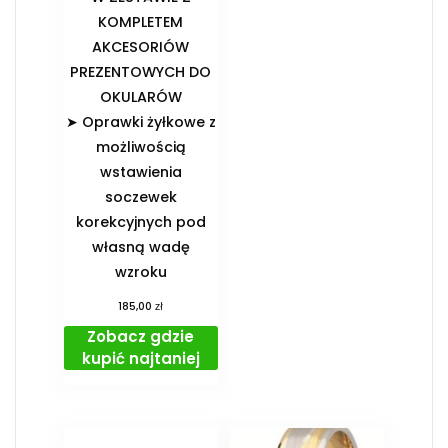
KOMPLETEM
AKCESORIÓW
PREZENTOWYCH DO
OKULARÓW️
➤ Oprawki żyłkowe z
możliwością
wstawienia
soczewek
korekcyjnych pod
własną wadę
wzroku
zł
185,00
Zobacz gdzie
kupić najtaniej