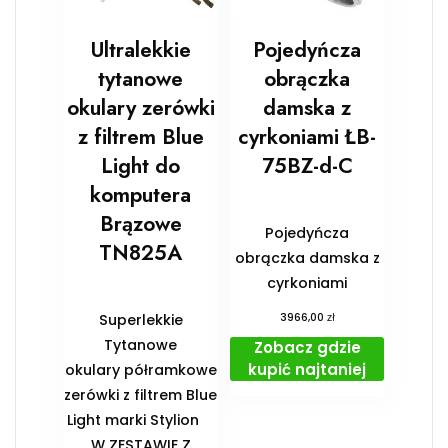
Ultralekkie
Pojedyńcza
tytanowe
obrączka
okulary zerówki
damska z
z filtrem Blue
cyrkoniami ŁB-
Light do
75BZ-d-C
komputera
Brązowe
Pojedyńcza
TN825A
obrączka damska z
cyrkoniami
zł
Superlekkie
3966,00
Tytanowe
Zobacz gdzie
kupić najtaniej
okulary półramkowe
zerówki z filtrem Blue
Light marki Stylion
️W ZESTAWIE Z