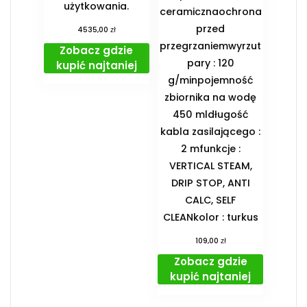
użytkowania.
ceramicznaochrona
przed
zł
4535,00
przegrzaniemwyrzut
Zobacz gdzie
pary : 120
kupić najtaniej
g/minpojemność
zbiornika na wodę
450 mldługość
kabla zasilającego :
2 mfunkcje :
VERTICAL STEAM,
DRIP STOP, ANTI
CALC, SELF
CLEANkolor : turkus
zł
109,00
Zobacz gdzie
kupić najtaniej