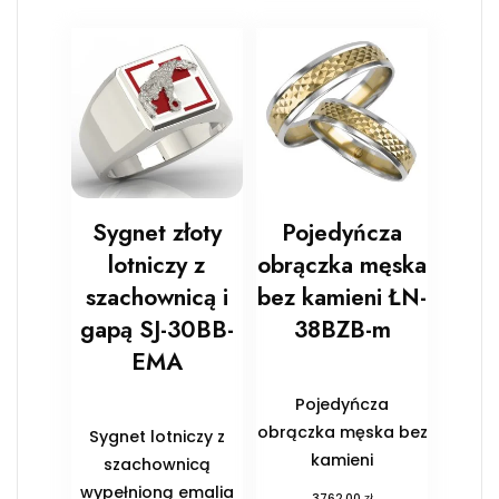
Sygnet złoty
Pojedyńcza
lotniczy z
obrączka męska
szachownicą i
bez kamieni ŁN-
gapą SJ-30BB-
38BZB-m
EMA
Pojedyńcza
obrączka męska bez
Sygnet lotniczy z
kamieni
szachownicą
wypełnioną emalia
zł
3762,00