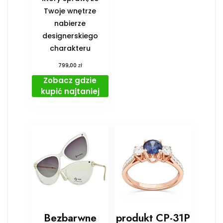
Twoje wnętrze
nabierze
designerskiego
charakteru
zł
799,00
Zobacz gdzie
kupić najtaniej
Bezbarwne
produkt CP-31P