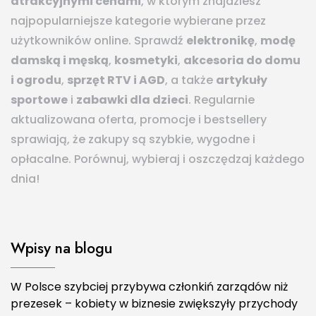
atrakcyjnymi cenami
, w którym znajdziesz
najpopularniejsze kategorie wybierane przez
użytkowników online. Sprawdź
elektronikę
,
modę
damską i męską
,
kosmetyki
,
akcesoria do domu
i ogrodu
,
sprzęt RTV i AGD
, a także
artykuły
sportowe
i
zabawki dla dzieci
. Regularnie
aktualizowana oferta, promocje i bestsellery
sprawiają, że zakupy są szybkie, wygodne i
opłacalne. Porównuj, wybieraj i oszczędzaj każdego
dnia!
Wpisy na blogu
W Polsce szybciej przybywa członkiń zarządów niż
prezesek – kobiety w biznesie zwiększyły przychody