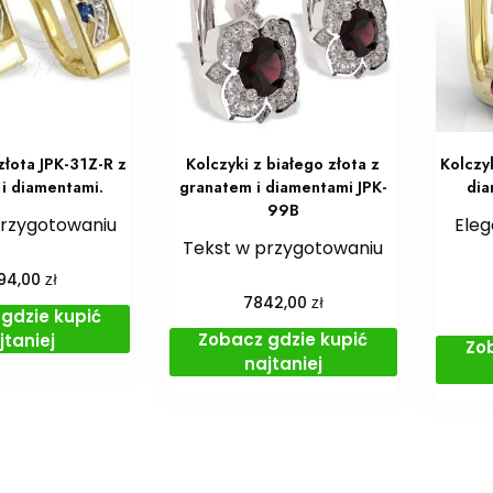
złota JPK-31Z-R z
Kolczyki z białego złota z
Kolczyk
 i diamentami.
granatem i diamentami JPK-
dia
99B
przygotowaniu
Eleg
Tekst w przygotowaniu
zł
94,00
zł
7842,00
gdzie kupić
Zobacz gdzie kupić
jtaniej
Zo
najtaniej