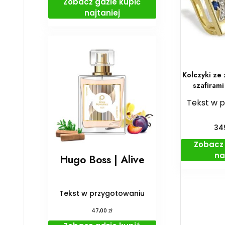
Zobacz gdzie kupić
najtaniej
Kolczyki ze 
szafirami
Tekst w 
34
Zobacz 
na
Hugo Boss | Alive
Tekst w przygotowaniu
zł
47,00