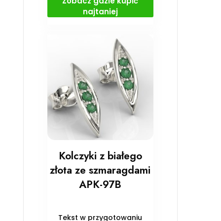
Zobacz gdzie kupić
najtaniej
Kolczyki z białego
złota ze szmaragdami
APK-97B
Tekst w przygotowaniu