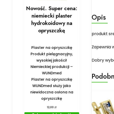
Nowość. Super cena:
niemiecki plaster
Opis
hydrokoidowy na
opryszczkę
produkt sr
Zapewnia w
Plaster na opryszczkę
Produkt pielęgnacyjny,
Dobry wybó
wysokiej jakości!
Niemieckiej produkcji –
WUNDmed
Podobn
Plaster na opryszczkę
WUNDmed służy jako
niewidoczna osłona na
opryszczkę
zł
12,00