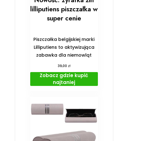
Nowość: żyrafka zin
lilliputiens piszczałka w
super cenie
Piszczałka belgijskiej marki
Lilliputiens to aktywizująca
zabawka dla niemowląt
zł
39,00
Zobacz gdzie kupić
najtaniej