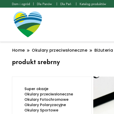
Dom i ogród
Dla Panów
Dla Pań
Katalog produktów
Home
Okulary przeciwsłoneczne
Biżuteria
produkt srebrny
Super okazje
Okulary przeciwsłoneczne
Okulary Fotochromowe
Okulary Polaryzacyjne
Okulary Sportowe