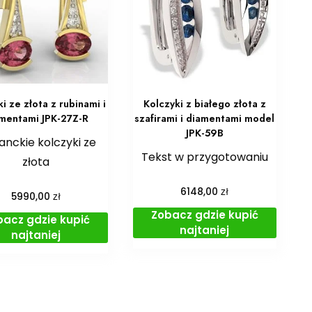
i ze złota z rubinami i
Kolczyki z białego złota z
mentami JPK-27Z-R
szafirami i diamentami model
JPK-59B
anckie kolczyki ze
Tekst w przygotowaniu
złota
zł
6148,00
zł
5990,00
Zobacz gdzie kupić
bacz gdzie kupić
najtaniej
najtaniej