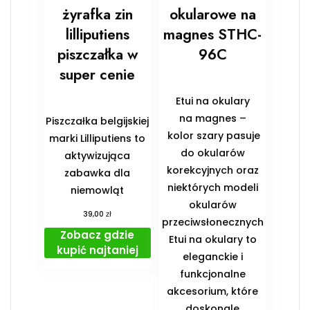
żyrafka zin
okularowe na
lilliputiens
magnes STHC-
piszczałka w
96C
super cenie
Etui na okulary
na magnes –
Piszczałka belgijskiej
kolor szary pasuje
marki Lilliputiens to
do okularów
aktywizująca
korekcyjnych oraz
zabawka dla
niektórych modeli
niemowląt
okularów
zł
39,00
przeciwsłonecznych
Zobacz gdzie
Etui na okulary to
kupić najtaniej
eleganckie i
funkcjonalne
akcesorium, które
doskonale