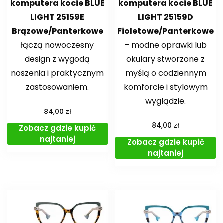
komputera kocie BLUE
komputera kocie BLUE
LIGHT 25159E
LIGHT 25159D
Brązowe/Panterkowe
Fioletowe/Panterkowe
łączą nowoczesny
– modne oprawki lub
design z wygodą
okulary stworzone z
noszenia i praktycznym
myślą o codziennym
zastosowaniem.
komforcie i stylowym
wyglądzie.
zł
84,00
zł
84,00
Zobacz gdzie kupić
najtaniej
Zobacz gdzie kupić
najtaniej