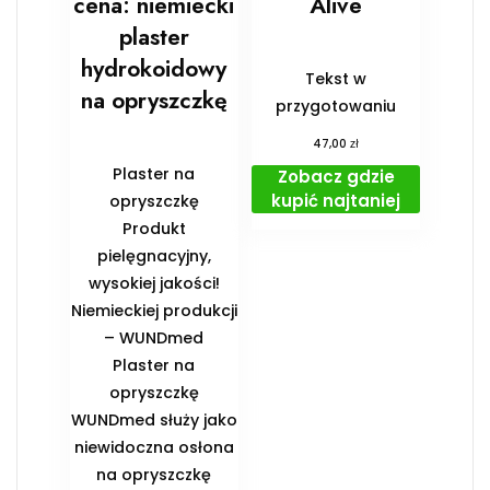
cena: niemiecki
Alive
plaster
hydrokoidowy
Tekst w
na opryszczkę
przygotowaniu
zł
47,00
Plaster na
Zobacz gdzie
kupić najtaniej
opryszczkę
Produkt
pielęgnacyjny,
wysokiej jakości!
Niemieckiej produkcji
– WUNDmed
Plaster na
opryszczkę
WUNDmed służy jako
niewidoczna osłona
na opryszczkę