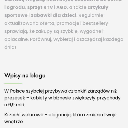
i ogrodu
,
sprzęt RTV i AGD
, a także
artykuły
sportowe
i
zabawki dla dzieci
. Regularnie
aktualizowana oferta, promocje i bestsellery
sprawiają, że zakupy są szybkie, wygodne i
opłacalne. Porównuj, wybieraj i oszczędzaj każdego
dnia!
Wpisy na blogu
W Polsce szybciej przybywa członkiń zarządów niż
prezesek – kobiety w biznesie zwiększyły przychody
o 6,9 mld
Krzesło welurowe – elegancja, która zmienia twoje
wnętrze