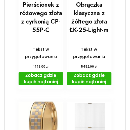
Pierścionek z
Obrączka
różowego złota
klasyczna z
z cyrkonią CP-
żółtego złota
55P-C
ŁK-25-Light-m
Tekst w
Tekst w
przygotowaniu
przygotowaniu
zł
zł
1779,00
5482,00
Zobacz gdzie
Zobacz gdzie
kupić najtaniej
kupić najtaniej