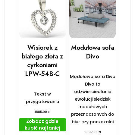
Wisiorek z
Modułowa sofa
białego złota z
Divo
cyrkoniami
LPW-54B-C
Modułowa sofa Divo
Divo to
odzwierciedlanie
Tekst w
ewolucji siedzisk
przygotowaniu
modułowych
zł
1885,00
przeznaczonych do
Zobacz gdzie
biur czy poczekalni
kupić najtaniej
zł
9897,00