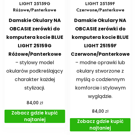
LIGHT 25159G
LIGHT 25159F
Różowe/Panterkowe
Czerwone/Panterkowe
Damskie Okulary NA
Damskie Okulary NA
OBCASIE zerówki do
OBCASIE zerówki do
komputera kocie BLUE
komputera kocie BLUE
LIGHT 25159G
LIGHT 25159F
Różowe/Panterkowe
Czerwone/Panterkowe
– stylowy model
– modne oprawki lub
okularów podkreślający
okulary stworzone z
charakter każdej
myślą o codziennym
stylizacji.
komforcie i stylowym
wyglądzie.
zł
84,00
zł
84,00
Zobacz gdzie kupić
najtaniej
Zobacz gdzie kupić
najtaniej