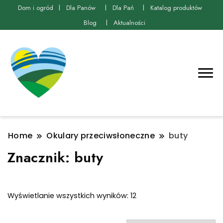
Dom i ogród
Dla Panów
Dla Pań
Katalog produktów
Blog
Aktualności
Home
Okulary przeciwsłoneczne
buty
Znacznik:
buty
Posortowane
Wyświetlanie wszystkich wyników: 12
według
najnowszych