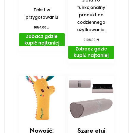
funkcjonalny
Tekst w
produkt do
przygotowaniu
codziennego
zł
1654,00
użytkowania.
Zobacz gdzie
zł
2198,00
kupić najtaniej
Zobacz gdzie
kupić najtaniej
Nowość:
Szare etui