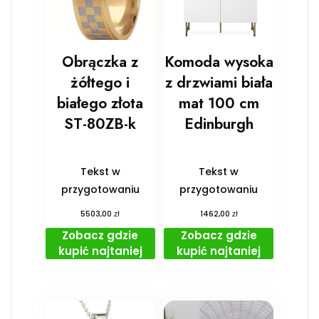
Obrączka z
Komoda wysoka
żółtego i
z drzwiami biała
białego złota
mat 100 cm
ST-80ZB-k
Edinburgh
Tekst w
Tekst w
przygotowaniu
przygotowaniu
zł
zł
5503,00
1462,00
Zobacz gdzie
Zobacz gdzie
kupić najtaniej
kupić najtaniej