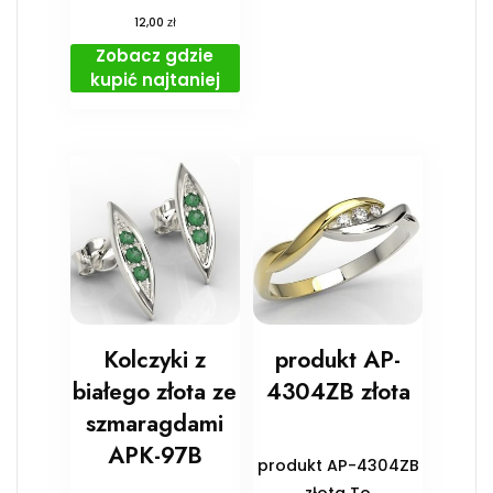
zł
12,00
Zobacz gdzie
kupić najtaniej
Kolczyki z
produkt AP-
białego złota ze
4304ZB złota
szmaragdami
APK-97B
produkt AP-4304ZB
złota To