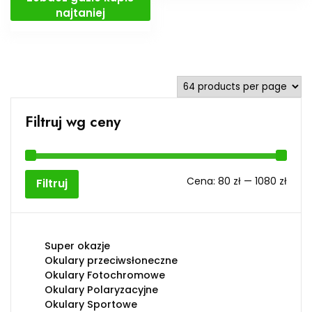
najtaniej
Filtruj wg ceny
Cen
Cen
Cena:
80 zł
—
1080 zł
Filtruj
min
max
Super okazje
Okulary przeciwsłoneczne
Okulary Fotochromowe
Okulary Polaryzacyjne
Okulary Sportowe