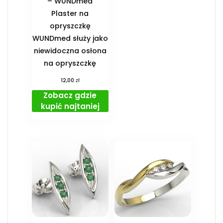
– WUNDmed
Plaster na
opryszczkę
WUNDmed służy jako
niewidoczna osłona
na opryszczkę
zł
12,00
Zobacz gdzie
kupić najtaniej