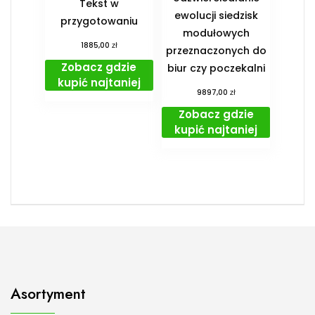
Tekst w
ewolucji siedzisk
przygotowaniu
modułowych
zł
1885,00
przeznaczonych do
Zobacz gdzie
biur czy poczekalni
kupić najtaniej
zł
9897,00
Zobacz gdzie
kupić najtaniej
Asortyment