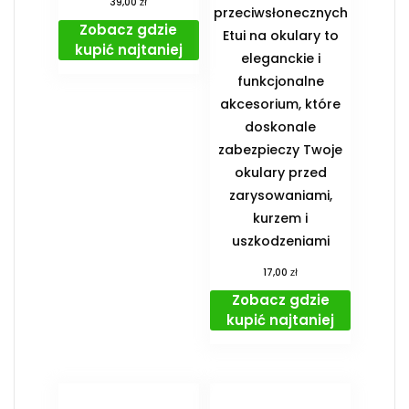
zł
39,00
przeciwsłonecznych
Zobacz gdzie
Etui na okulary to
kupić najtaniej
eleganckie i
funkcjonalne
akcesorium, które
doskonale
zabezpieczy Twoje
okulary przed
zarysowaniami,
kurzem i
uszkodzeniami
zł
17,00
Zobacz gdzie
kupić najtaniej