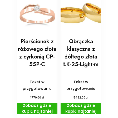
Pierścionek z
Obrączka
różowego złota
klasyczna z
z cyrkonią CP-
żółtego złota
55P-C
ŁK-25-Light-m
Tekst w
Tekst w
przygotowaniu
przygotowaniu
zł
zł
1779,00
5482,00
Zobacz gdzie
Zobacz gdzie
kupić najtaniej
kupić najtaniej