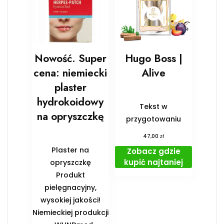
Nowość. Super
Hugo Boss |
cena: niemiecki
Alive
plaster
hydrokoidowy
Tekst w
na opryszczkę
przygotowaniu
zł
47,00
Plaster na
Zobacz gdzie
kupić najtaniej
opryszczkę
Produkt
pielęgnacyjny,
wysokiej jakości!
Niemieckiej produkcji