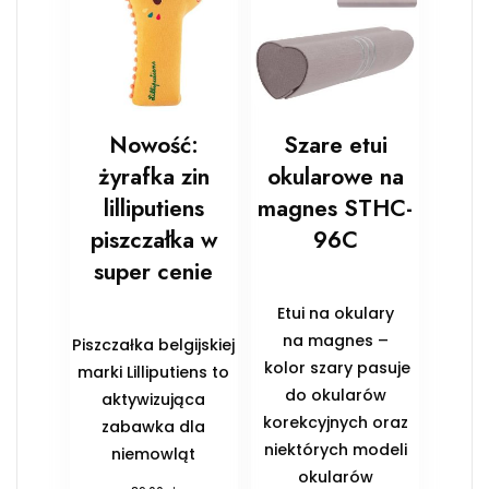
Nowość:
Szare etui
żyrafka zin
okularowe na
lilliputiens
magnes STHC-
piszczałka w
96C
super cenie
Etui na okulary
na magnes –
Piszczałka belgijskiej
kolor szary pasuje
marki Lilliputiens to
do okularów
aktywizująca
korekcyjnych oraz
zabawka dla
niektórych modeli
niemowląt
okularów