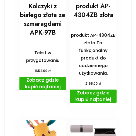
Kolczyki z
produkt AP-
białego złota ze
4304ZB złota
szmaragdami
APK-97B
produkt AP-4304ZB
złota To
funkcjonalny
Tekst w
produkt do
przygotowaniu
codziennego
zł
1654,00
użytkowania.
Zobacz gdzie
zł
2198,00
kupić najtaniej
Zobacz gdzie
kupić najtaniej