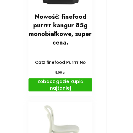
Nowość: finefood
purrrr kangur 85g
monobiałkowe, super
cena.
Catz finefood Purrrr No
zł
9,00
Zobacz gdzie kupić
najtaniej