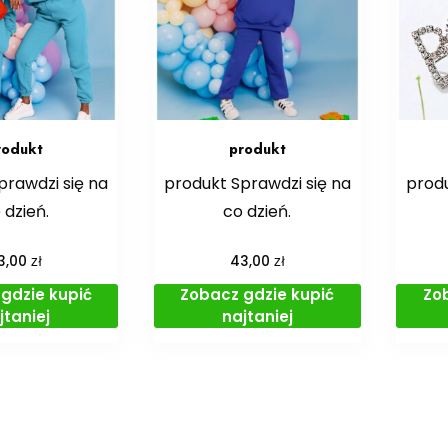
rodukt
produkt
prawdzi się na
produkt Sprawdzi się na
produ
 dzień.
co dzień.
zł
zł
3,00
43,00
gdzie kupić
Zobacz gdzie kupić
Zo
jtaniej
najtaniej