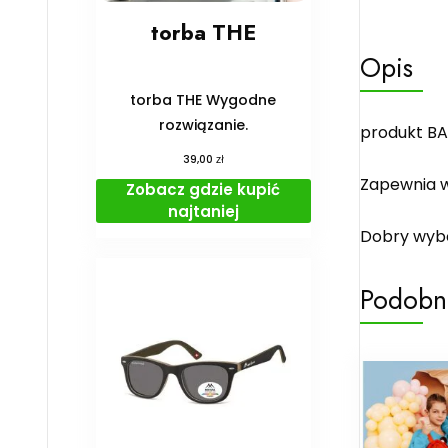
torba THE
Opis
torba THE Wygodne
rozwiązanie.
produkt BA
zł
39,00
Zapewnia w
Zobacz gdzie kupić
najtaniej
Dobry wybó
Podobn