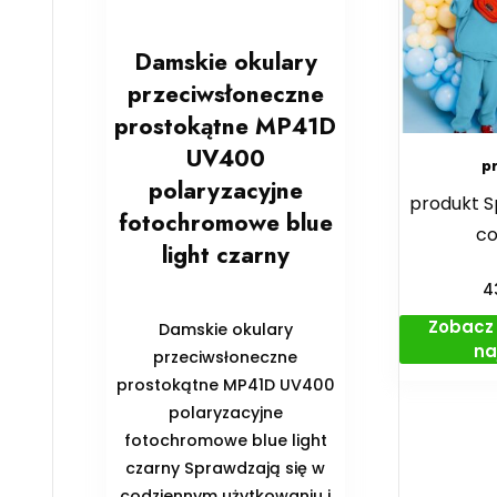
Damskie okulary
przeciwsłoneczne
prostokątne MP41D
UV400
p
polaryzacyjne
produkt S
fotochromowe blue
co
light czarny
4
Zobacz 
Damskie okulary
na
przeciwsłoneczne
prostokątne MP41D UV400
polaryzacyjne
fotochromowe blue light
czarny Sprawdzają się w
codziennym użytkowaniu i