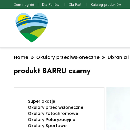
Dom i ogród
Dla Panów
Dla Pań
Katalog produktów
Home
Okulary przeciwsłoneczne
Ubrania 
produkt BARRU czarny
Super okazje
Okulary przeciwsłoneczne
Okulary Fotochromowe
Okulary Polaryzacyjne
Okulary Sportowe