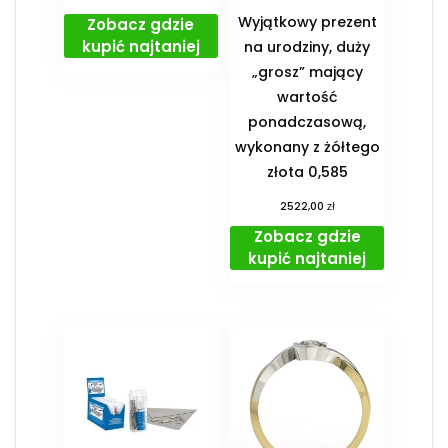
Wyjątkowy prezent
Zobacz gdzie
kupić najtaniej
na urodziny, duży
„grosz” mający
wartość
ponadczasową,
wykonany z żółtego
złota 0,585
zł
2522,00
Zobacz gdzie
kupić najtaniej