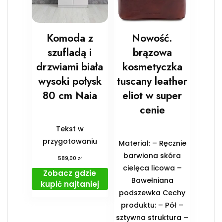
Komoda z
Nowość.
szufladą i
brązowa
drzwiami biała
kosmetyczka
wysoki połysk
tuscany leather
80 cm Naia
eliot w super
cenie
Tekst w
przygotowaniu
Materiał: – Ręcznie
barwiona skóra
zł
589,00
cielęca licowa –
Zobacz gdzie
Bawełniana
kupić najtaniej
podszewka Cechy
produktu: – Pół –
sztywna struktura –