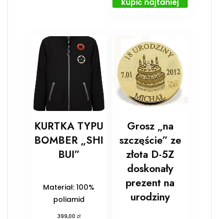
kupić najtaniej
KURTKA TYPU
Grosz „na
BOMBER „SHI
szczęście” ze
BUI”
złota D-5Z
doskonały
prezent na
Materiał: 100%
urodziny
poliamid
zł
399,00