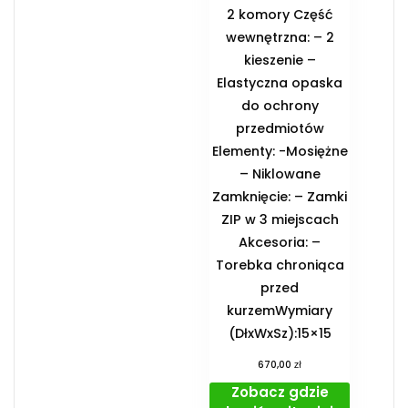
2 komory Część
wewnętrzna: – 2
kieszenie –
Elastyczna opaska
do ochrony
przedmiotów
Elementy: -Mosiężne
– Niklowane
Zamknięcie: – Zamki
ZIP w 3 miejscach
Akcesoria: –
Torebka chroniąca
przed
kurzemWymiary
(DłxWxSz):15×15
zł
670,00
Zobacz gdzie