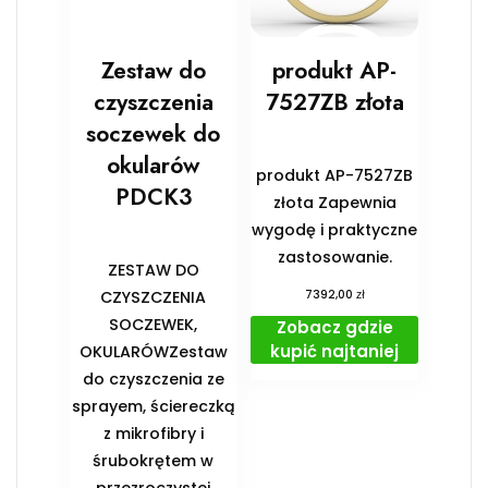
Zestaw do
produkt AP-
czyszczenia
7527ZB złota
soczewek do
okularów
produkt AP-7527ZB
PDCK3
złota Zapewnia
wygodę i praktyczne
zastosowanie.
ZESTAW DO
zł
CZYSZCZENIA
7392,00
SOCZEWEK,
Zobacz gdzie
kupić najtaniej
OKULARÓWZestaw
do czyszczenia ze
sprayem, ściereczką
z mikrofibry i
śrubokrętem w
przezroczystej