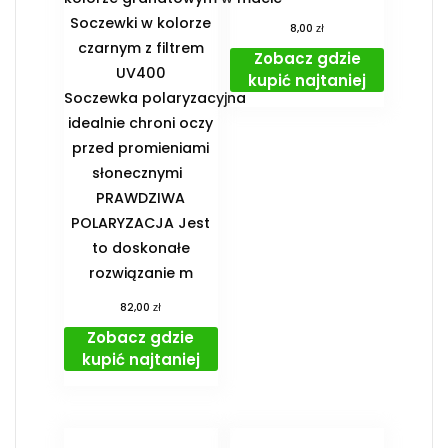
Soczewki w kolorze
zł
8,00
czarnym z filtrem
Zobacz gdzie
UV400
kupić najtaniej
Soczewka polaryzacyjna
idealnie chroni oczy
przed promieniami
słonecznymi
PRAWDZIWA
POLARYZACJA Jest
to doskonałe
rozwiązanie m
zł
82,00
Zobacz gdzie
kupić najtaniej