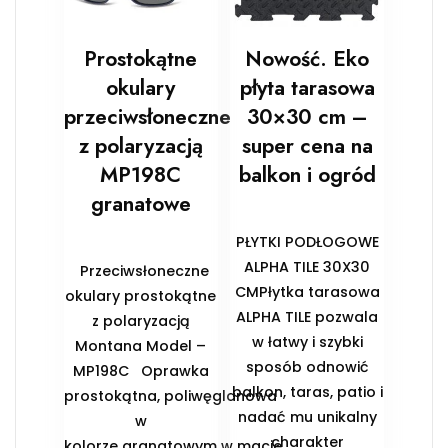
Prostokątne
Nowość. Eko
okulary
płyta tarasowa
przeciwsłoneczne
30×30 cm –
z polaryzacją
super cena na
MP198C
balkon i ogród
granatowe
PŁYTKI PODŁOGOWE
ALPHA TILE 30X30
Przeciwsłoneczne
CMPłytka tarasowa
okulary prostokątne
ALPHA TILE pozwala
z polaryzacją
w łatwy i szybki
Montana Model –
sposób odnowić
MP198C Oprawka
balkon, taras, patio i
prostokątna, poliwęglanowa
nadać mu unikalny
w
charakter
kolorze granatowym w macie