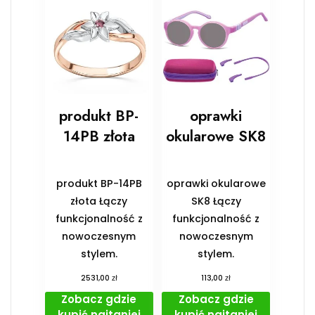
produkt BP-
oprawki
14PB złota
okularowe SK8
produkt BP-14PB
oprawki okularowe
złota Łączy
SK8 Łączy
funkcjonalność z
funkcjonalność z
nowoczesnym
nowoczesnym
stylem.
stylem.
zł
zł
2531,00
113,00
Zobacz gdzie
Zobacz gdzie
kupić najtaniej
kupić najtaniej