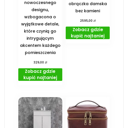
nowoczesnego
obrączka damska
designu,
bez kamieni
wzbogacona o
zł
2595,00
wyjątkowe detale,
Zobacz gdzie
które czynią go
kupić najtaniej
intrygującym
akcentem każdego
pomieszczenia
zł
329,00
Zobacz gdzie
kupić najtaniej